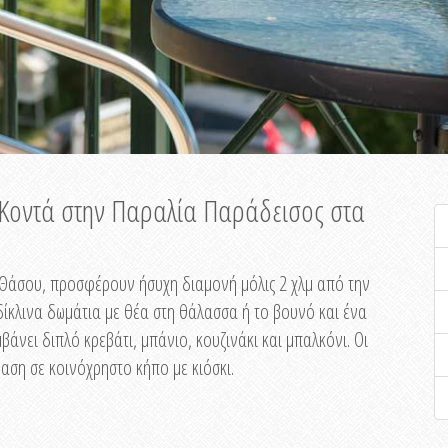
ή Κοντά στην Παραλία Παράδεισος στα
ης Θάσου, προσφέρουν ήσυχη διαμονή μόλις 2 χλμ από την
ίκλινα δωμάτια με θέα στη θάλασσα ή το βουνό και ένα
άνει διπλό κρεβάτι, μπάνιο, κουζινάκι και μπαλκόνι. Οι
αση σε κοινόχρηστο κήπο με κιόσκι.