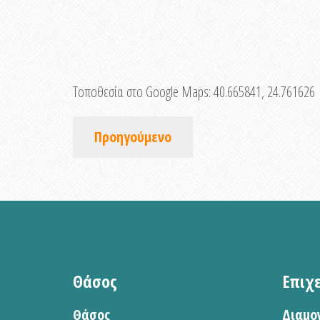
Τοποθεσία στο Google Maps:
40.665841, 24.761626
Προηγούμενο
Θάσος
Επιχ
Θάσος
Διαμο