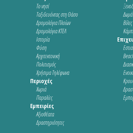
Το νησί
Ξενοδ
Ταξιδευόντας στη Θάσο
Δωμάτ
Δρομολόγια Πλοίων
Βίλες
Δρομολόγια ΚΤΕΛ
Κάμπι
Ιστορία
Επιχει
Φύση
Εστια
Αρχιτεκτονική
Beach
Πολιτισμός
Διασ
Χρήσιμα Τηλέφωνα
Ενοικ
Περιοχές
Κρου
Χωριά
Δρασ
Παραλίες
Εμπο
Εμπειρίες
Αξιοθέατα
Δραστηριότητες