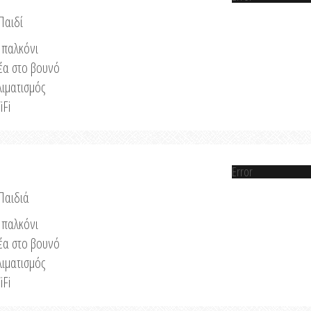
Παιδί
παλκόνι
έα στο βουνό
λιματισμός
iFi
Error
 Παιδιά
παλκόνι
έα στο βουνό
λιματισμός
iFi