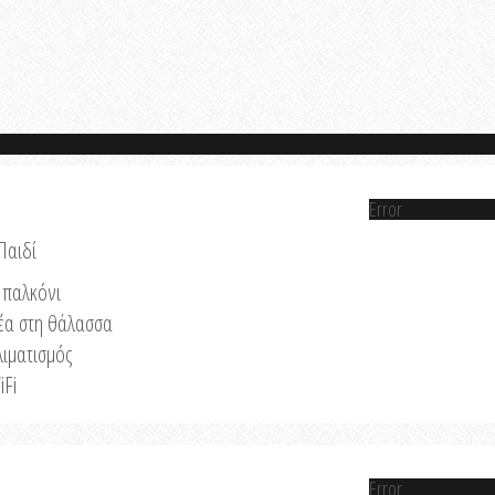
Error
Παιδί
παλκόνι
έα στη θάλασσα
λιματισμός
iFi
Error