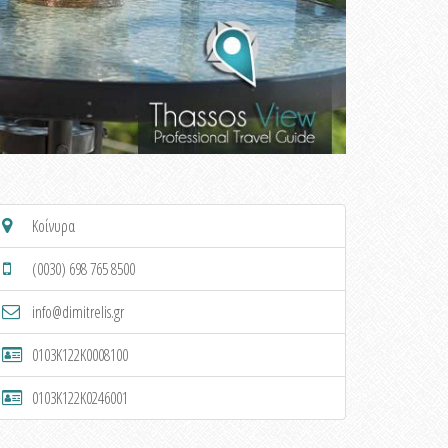
Κοίνυρα
(0030) 698 765 8500
info@dimitrelis.gr
0103K122K0008100
0103K122K0246001