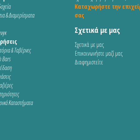
οχεία
Καταχωρήστε την επιχεί
ια & Διαμερίσματα
σας
Σχετικά με μας
νγκ
ρήσεις
Σχετικά με μας
τόρια & Ταβέρνες
Επικοινωνήστε μαζί μας
 Bars
Διαφημιστείτε
κέδαση
ιάσεις
αζιέρες
τηριότητες
ρικά Καταστήματα