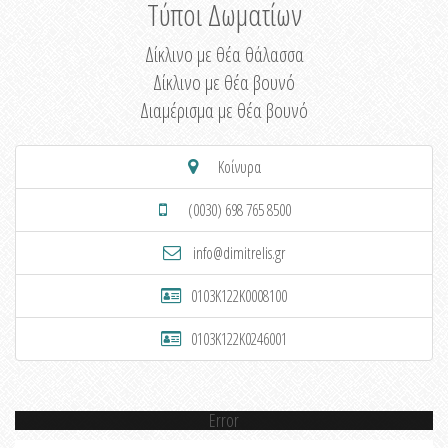
Τύποι Δωματίων
Δίκλινο με θέα θάλασσα
Δίκλινο με θέα βουνό
Διαμέρισμα με θέα βουνό
Κοίνυρα
(0030) 698 765 8500
info@dimitrelis.gr
0103K122K0008100
0103K122K0246001
Error