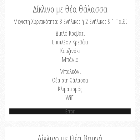
Δίκλινο με θέα θάλασσα
Μέγιστη Χωριτικότητα: 3 Ενήλικες ή 2 Ενήλικες & 1 Παιδί
Διπλό Κρεβάτι
Επιπλέον Κρεβάτι
Κουζινάκι
Μπάνιο
Μπαλκόνι
Θέα στη θάλασσα
Κλιματισμός
WiFi
Error
Δίκλινο με θέα βουνό