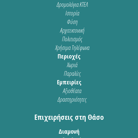
Δρομολόγια ΚΤΕΛ
Ιστορία
Φύση
Αρχιτεκτονική
Πολιτισμός
Χρήσιμα Τηλέφωνα
Περιοχές
Χωριά
Παραλίες
Εμπειρίες
Αξιοθέατα
Δραστηριότητες
Επιχειρήσεις στη Θάσο
Διαμονή