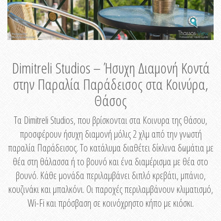
Dimitreli Studios – Ήσυχη Διαμονή Κοντά
στην Παραλία Παράδεισος στα Κοινύρα,
Θάσος
Τα Dimitreli Studios, που βρίσκονται στα Κοινυρα της Θάσου,
προσφέρουν ήσυχη διαμονή μόλις 2 χλμ από την γνωστή
παραλία Παράδεισος. Το κατάλυμα διαθέτει δίκλινα δωμάτια με
θέα στη θάλασσα ή το βουνό και ένα διαμέρισμα με θέα στο
βουνό. Κάθε μονάδα περιλαμβάνει διπλό κρεβάτι, μπάνιο,
κουζινάκι και μπαλκόνι. Οι παροχές περιλαμβάνουν κλιματισμό,
Wi-Fi και πρόσβαση σε κοινόχρηστο κήπο με κιόσκι.