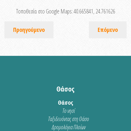
Τοποθεσία στο Google Maps:
40.665841, 24.761626
Προηγούμενο
Επόμενο
Θάσος
Θάσος
Το νησί
Ταξιδευόντας στη Θάσο
Δρομολόγια Πλοίων