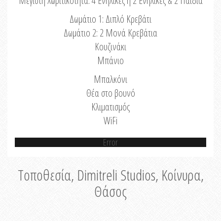
Μέγιστη Χωριτικότητα: 4 Ενήλικες ή 2 Ενήλικες & 2 Παιδιά
Δωμάτιο 1: Διπλό Κρεβάτι
Δωμάτιο 2: 2 Μονά Κρεβάτια
Κουζινάκι
Μπάνιο
Μπαλκόνι
Θέα στο βουνό
Κλιματισμός
WiFi
Error
Τοποθεσία, Dimitreli Studios, Κοίνυρα,
Θάσος