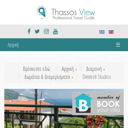
Αρχική
☰
Βρίσκεστε εδώ:
Αρχική
Διαμονή
Δωμάτια & Διαμερίσματα
Dimitreli Studios