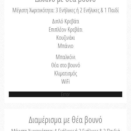
Μέγιστη Χωριτικότητα: 3 Ενήλικες ή 2 Ενήλικες & 1 Παιδί
Διπλό Κρεβάτι
Επιπλέον Κρεβάτι
Κουζινάκι
Μπάνιο
Μπαλκόνι
Θέα στο βουνό
Κλιματισμός
WiFi
Error
Διαμέρισμα με θέα βουνό