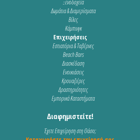
Ξενοδοχεία
Δωμάτια & Διαμερίσματα
Βίλες
Κάμπινγκ
Επιχειρήσεις
Εστιατόρια & Ταβέρνες
Beach Bars
Διασκέδαση
Ενοικιάσεις
Κρουαζιέρες
Δραστηριότητες
Εμπορικά Καταστήματα
Διαφημιστείτε!
Έχετε Επιχείρηση στη Θάσο;
Καταχωρήστε την επιχείρησή σας