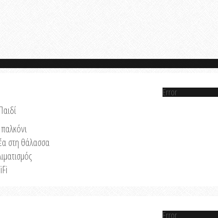
Error
Παιδί
παλκόνι
έα στη θάλασσα
λιματισμός
iFi
Error