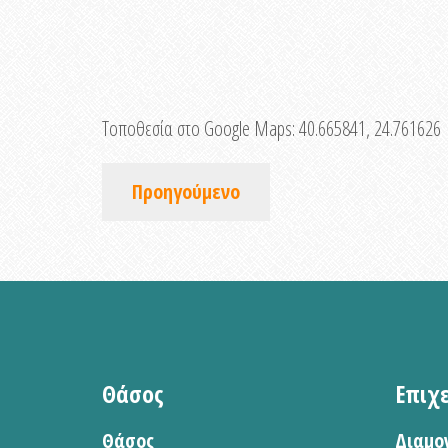
Τοποθεσία στο Google Maps:
40.665841, 24.761626
Προηγούμενο
Θάσος
Επιχ
Θάσος
Διαμο