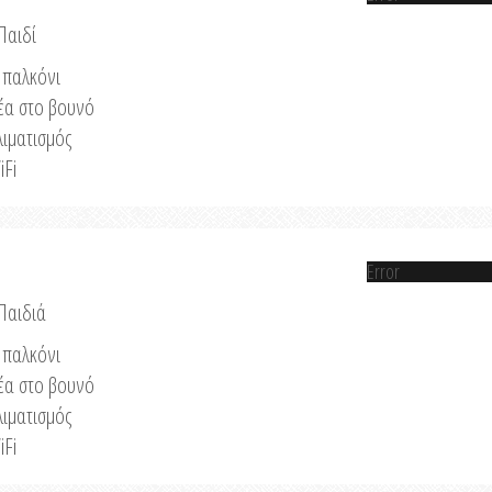
Παιδί
παλκόνι
έα στο βουνό
λιματισμός
iFi
Error
 Παιδιά
παλκόνι
έα στο βουνό
λιματισμός
iFi