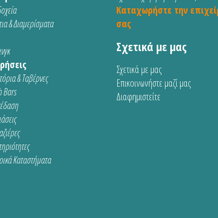
οχεία
Καταχωρήστε την επιχεί
ια & Διαμερίσματα
σας
Σχετικά με μας
νγκ
ρήσεις
Σχετικά με μας
τόρια & Ταβέρνες
Επικοινωνήστε μαζί μας
 Bars
Διαφημιστείτε
κέδαση
ιάσεις
αζιέρες
τηριότητες
ρικά Καταστήματα