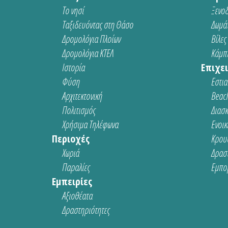
Το νησί
Ξενοδ
Ταξιδευόντας στη Θάσο
Δωμάτ
Δρομολόγια Πλοίων
Βίλες
Δρομολόγια ΚΤΕΛ
Κάμπι
Ιστορία
Επιχει
Φύση
Εστια
Αρχιτεκτονική
Beach
Πολιτισμός
Διασ
Χρήσιμα Τηλέφωνα
Ενοικ
Περιοχές
Κρου
Χωριά
Δρασ
Παραλίες
Εμπο
Εμπειρίες
Αξιοθέατα
Δραστηριότητες