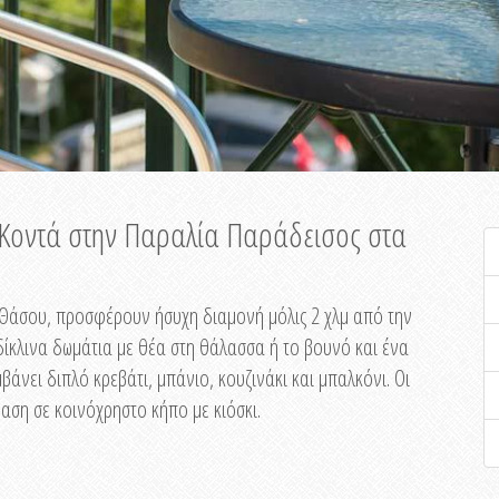
ή Κοντά στην Παραλία Παράδεισος στα
ης Θάσου, προσφέρουν ήσυχη διαμονή μόλις 2 χλμ από την
ίκλινα δωμάτια με θέα στη θάλασσα ή το βουνό και ένα
άνει διπλό κρεβάτι, μπάνιο, κουζινάκι και μπαλκόνι. Οι
αση σε κοινόχρηστο κήπο με κιόσκι.