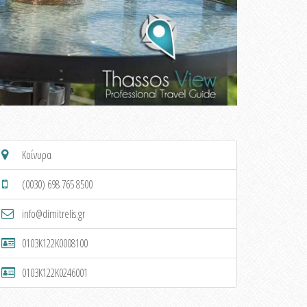
Κοίνυρα
(0030) 698 765 8500
info@dimitrelis.gr
0103K122K0008100
0103K122K0246001