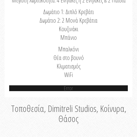
Μέγιστη Χωριτικότητα: 4 Ενήλικες ή 2 Ενήλικες & 2 Παιδιά
Δωμάτιο 1: Διπλό Κρεβάτι
Δωμάτιο 2: 2 Μονά Κρεβάτια
Κουζινάκι
Μπάνιο
Μπαλκόνι
Θέα στο βουνό
Κλιματισμός
WiFi
Error
Τοποθεσία, Dimitreli Studios, Κοίνυρα,
Θάσος