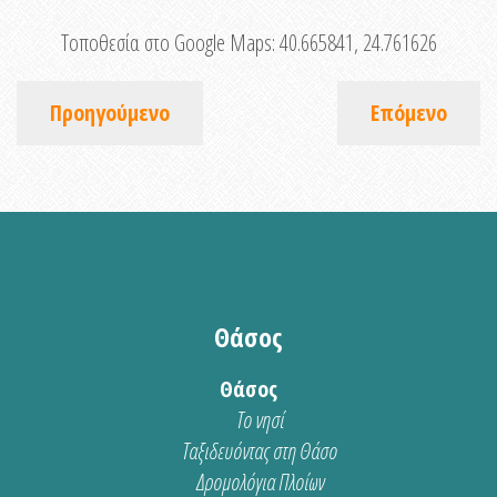
Τοποθεσία στο Google Maps:
40.665841, 24.761626
Προηγούμενο
Επόμενο
Θάσος
Θάσος
Το νησί
Ταξιδευόντας στη Θάσο
Δρομολόγια Πλοίων