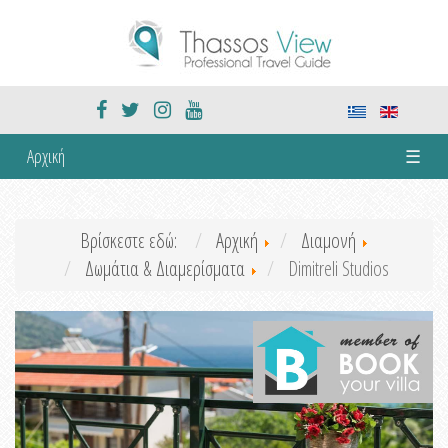
Αρχική
☰
Βρίσκεστε εδώ:
Αρχική
Διαμονή
Δωμάτια & Διαμερίσματα
Dimitreli Studios