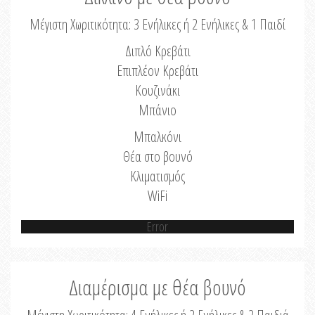
Μέγιστη Χωριτικότητα: 3 Ενήλικες ή 2 Ενήλικες & 1 Παιδί
Διπλό Κρεβάτι
Επιπλέον Κρεβάτι
Κουζινάκι
Μπάνιο
Μπαλκόνι
Θέα στο βουνό
Κλιματισμός
WiFi
Error
Διαμέρισμα με θέα βουνό