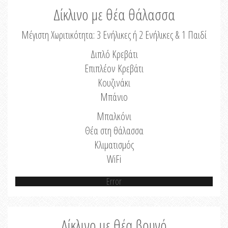
Δίκλινο με θέα θάλασσα
Μέγιστη Χωριτικότητα: 3 Ενήλικες ή 2 Ενήλικες & 1 Παιδί
Διπλό Κρεβάτι
Επιπλέον Κρεβάτι
Κουζινάκι
Μπάνιο
Μπαλκόνι
Θέα στη θάλασσα
Κλιματισμός
WiFi
Error
Δίκλινο με θέα βουνό