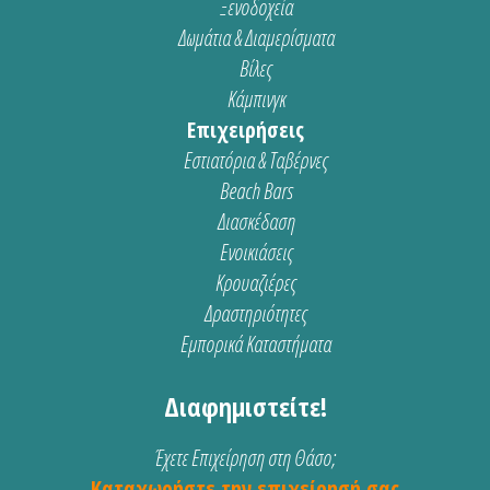
Ξενοδοχεία
Δωμάτια & Διαμερίσματα
Βίλες
Κάμπινγκ
Επιχειρήσεις
Εστιατόρια & Ταβέρνες
Beach Bars
Διασκέδαση
Ενοικιάσεις
Κρουαζιέρες
Δραστηριότητες
Εμπορικά Καταστήματα
Διαφημιστείτε!
Έχετε Επιχείρηση στη Θάσο;
Καταχωρήστε την επιχείρησή σας