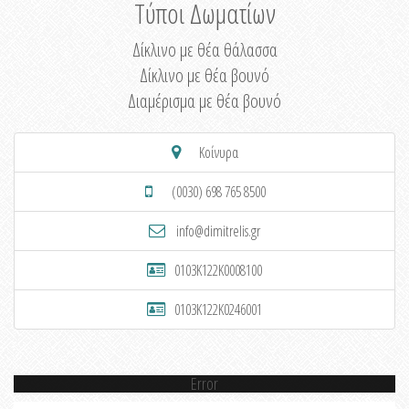
Τύποι Δωματίων
Δίκλινο με θέα θάλασσα
Δίκλινο με θέα βουνό
Διαμέρισμα με θέα βουνό
Κοίνυρα
(0030) 698 765 8500
info@dimitrelis.gr
0103K122K0008100
0103K122K0246001
Error