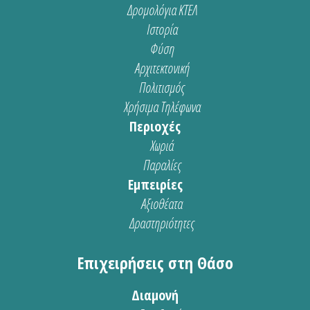
Δρομολόγια ΚΤΕΛ
Ιστορία
Φύση
Αρχιτεκτονική
Πολιτισμός
Χρήσιμα Τηλέφωνα
Περιοχές
Χωριά
Παραλίες
Εμπειρίες
Αξιοθέατα
Δραστηριότητες
Επιχειρήσεις στη Θάσο
Διαμονή