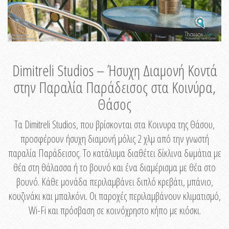
Dimitreli Studios – Ήσυχη Διαμονή Κοντά
στην Παραλία Παράδεισος στα Κοινύρα,
Θάσος
Τα Dimitreli Studios, που βρίσκονται στα Κοινυρα της Θάσου,
προσφέρουν ήσυχη διαμονή μόλις 2 χλμ από την γνωστή
παραλία Παράδεισος. Το κατάλυμα διαθέτει δίκλινα δωμάτια με
θέα στη θάλασσα ή το βουνό και ένα διαμέρισμα με θέα στο
βουνό. Κάθε μονάδα περιλαμβάνει διπλό κρεβάτι, μπάνιο,
κουζινάκι και μπαλκόνι. Οι παροχές περιλαμβάνουν κλιματισμό,
Wi-Fi και πρόσβαση σε κοινόχρηστο κήπο με κιόσκι.