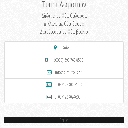
Τύποι Δωματίων
Δίκλινο με θέα θάλασσα
Δίκλινο με θέα βουνό
Διαμέρισμα με θέα βουνό
Κοίνυρα
(0030) 698 765 8500
info@dimitrelis.gr
0103K122K0008100
0103K122K0246001
Error