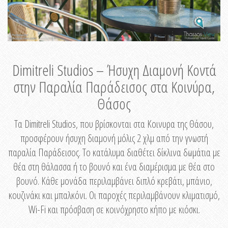
Dimitreli Studios – Ήσυχη Διαμονή Κοντά
στην Παραλία Παράδεισος στα Κοινύρα,
Θάσος
Τα Dimitreli Studios, που βρίσκονται στα Κοινυρα της Θάσου,
προσφέρουν ήσυχη διαμονή μόλις 2 χλμ από την γνωστή
παραλία Παράδεισος. Το κατάλυμα διαθέτει δίκλινα δωμάτια με
θέα στη θάλασσα ή το βουνό και ένα διαμέρισμα με θέα στο
βουνό. Κάθε μονάδα περιλαμβάνει διπλό κρεβάτι, μπάνιο,
κουζινάκι και μπαλκόνι. Οι παροχές περιλαμβάνουν κλιματισμό,
Wi-Fi και πρόσβαση σε κοινόχρηστο κήπο με κιόσκι.