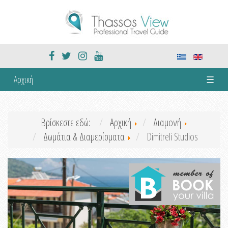
Αρχική
☰
Βρίσκεστε εδώ:
Αρχική
Διαμονή
Δωμάτια & Διαμερίσματα
Dimitreli Studios