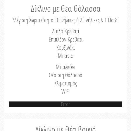
Δίκλινο με θέα θάλασσα
Μέγιστη Χωριτικότητα: 3 Ενήλικες ή 2 Ενήλικες & 1 Παιδί
Διπλό Κρεβάτι
Επιπλέον Κρεβάτι
Κουζινάκι
Μπάνιο
Μπαλκόνι
Θέα στη θάλασσα
Κλιματισμός
WiFi
Error
Δίκλινο με θέα βουνό