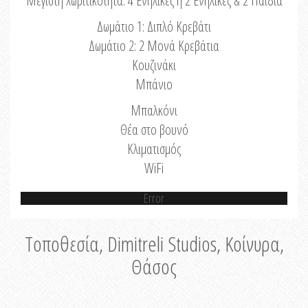
Μέγιστη Χωριτικότητα: 4 Ενήλικες ή 2 Ενήλικες & 2 Παιδιά
Δωμάτιο 1: Διπλό Κρεβάτι
Δωμάτιο 2: 2 Μονά Κρεβάτια
Κουζινάκι
Μπάνιο
Μπαλκόνι
Θέα στο βουνό
Κλιματισμός
WiFi
Error
Τοποθεσία, Dimitreli Studios, Κοίνυρα,
Θάσος