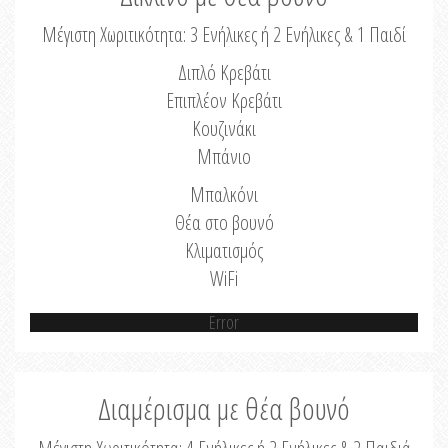
Μέγιστη Χωριτικότητα: 3 Ενήλικες ή 2 Ενήλικες & 1 Παιδί
Διπλό Κρεβάτι
Επιπλέον Κρεβάτι
Κουζινάκι
Μπάνιο
Μπαλκόνι
Θέα στο βουνό
Κλιματισμός
WiFi
Error
Διαμέρισμα με θέα βουνό