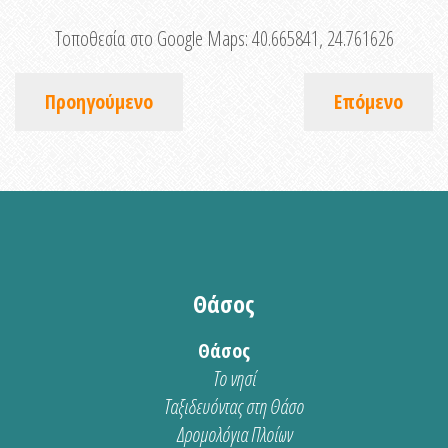
Τοποθεσία στο Google Maps:
40.665841, 24.761626
Προηγούμενο
Επόμενο
Θάσος
Θάσος
Το νησί
Ταξιδευόντας στη Θάσο
Δρομολόγια Πλοίων