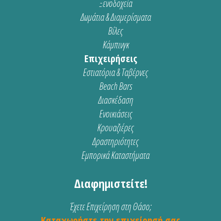
Ξενοδοχεία
Δωμάτια & Διαμερίσματα
Βίλες
Κάμπινγκ
Επιχειρήσεις
Εστιατόρια & Ταβέρνες
Beach Bars
Διασκέδαση
Ενοικιάσεις
Κρουαζιέρες
Δραστηριότητες
Εμπορικά Καταστήματα
Διαφημιστείτε!
Έχετε Επιχείρηση στη Θάσο;
Καταχωρήστε την επιχείρησή σας