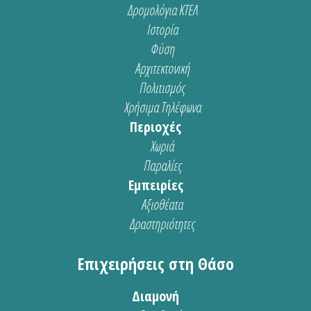
Δρομολόγια ΚΤΕΛ
Ιστορία
Φύση
Αρχιτεκτονική
Πολιτισμός
Χρήσιμα Τηλέφωνα
Περιοχές
Χωριά
Παραλίες
Εμπειρίες
Αξιοθέατα
Δραστηριότητες
Επιχειρήσεις στη Θάσο
Διαμονή