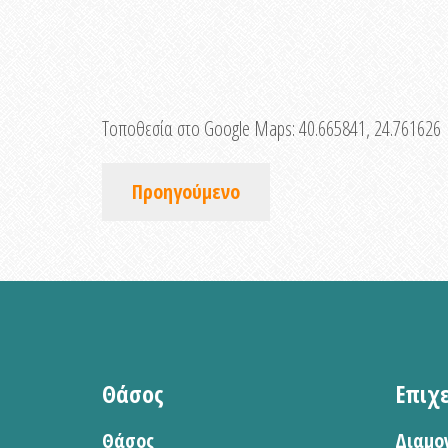
Τοποθεσία στο Google Maps:
40.665841, 24.761626
Προηγούμενο
Θάσος
Επιχ
Θάσος
Διαμο