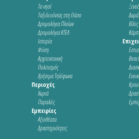
Το νησί
Ξενοδ
Ταξιδευόντας στη Θάσο
Δωμάτ
Δρομολόγια Πλοίων
Βίλες
Δρομολόγια ΚΤΕΛ
Κάμπι
Ιστορία
Επιχει
Φύση
Εστια
Αρχιτεκτονική
Beach
Πολιτισμός
Διασ
Χρήσιμα Τηλέφωνα
Ενοικ
Περιοχές
Κρου
Χωριά
Δρασ
Παραλίες
Εμπο
Εμπειρίες
Αξιοθέατα
Δραστηριότητες