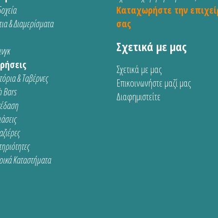
οχεία
Καταχωρήστε την επιχεί
ια & Διαμερίσματα
σας
Σχετικά με μας
νγκ
ρήσεις
Σχετικά με μας
τόρια & Ταβέρνες
Επικοινωνήστε μαζί μας
 Bars
Διαφημιστείτε
κέδαση
ιάσεις
αζιέρες
τηριότητες
ρικά Καταστήματα