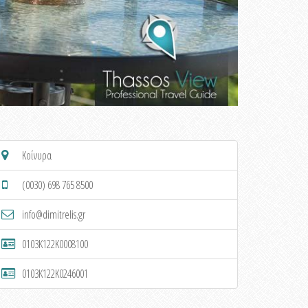
Κοίνυρα
(0030) 698 765 8500
info@dimitrelis.gr
0103K122K0008100
0103K122K0246001