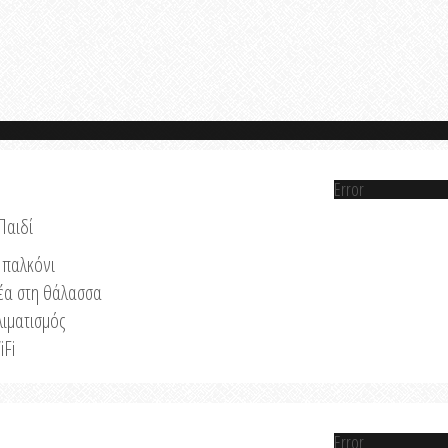
Error
Παιδί
παλκόνι
έα στη θάλασσα
λιματισμός
iFi
Error