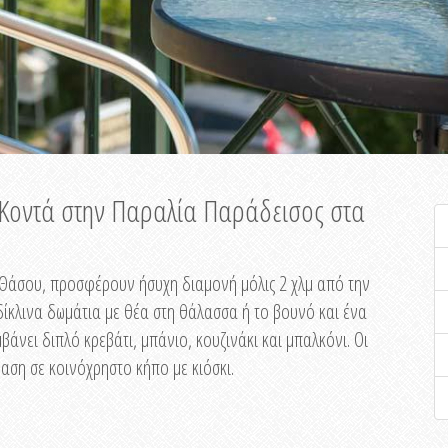
ή Κοντά στην Παραλία Παράδεισος στα
ης Θάσου, προσφέρουν ήσυχη διαμονή μόλις 2 χλμ από την
ίκλινα δωμάτια με θέα στη θάλασσα ή το βουνό και ένα
άνει διπλό κρεβάτι, μπάνιο, κουζινάκι και μπαλκόνι. Οι
αση σε κοινόχρηστο κήπο με κιόσκι.