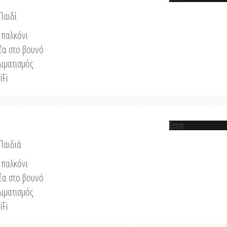
Παιδί
παλκόνι
έα στο βουνό
λιματισμός
iFi
Error
 Παιδιά
παλκόνι
έα στο βουνό
λιματισμός
iFi