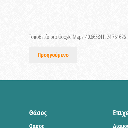
Τοποθεσία στο Google Maps:
40.665841, 24.761626
Προηγούμενο
Θάσος
Επιχ
Θάσος
Διαμο