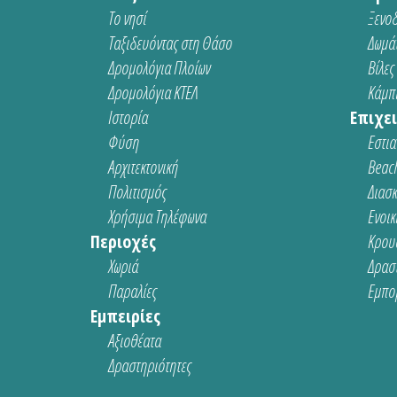
Το νησί
Ξενοδ
Ταξιδευόντας στη Θάσο
Δωμάτ
Δρομολόγια Πλοίων
Βίλες
Δρομολόγια ΚΤΕΛ
Κάμπι
Ιστορία
Επιχει
Φύση
Εστια
Αρχιτεκτονική
Beach
Πολιτισμός
Διασ
Χρήσιμα Τηλέφωνα
Ενοικ
Περιοχές
Κρου
Χωριά
Δρασ
Παραλίες
Εμπο
Εμπειρίες
Αξιοθέατα
Δραστηριότητες