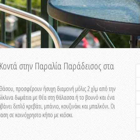
ή Κοντά στην Παραλία Παράδεισος στα
ης Θάσου, προσφέρουν ήσυχη διαμονή μόλις 2 χλμ από την
ίκλινα δωμάτια με θέα στη θάλασσα ή το βουνό και ένα
άνει διπλό κρεβάτι, μπάνιο, κουζινάκι και μπαλκόνι. Οι
αση σε κοινόχρηστο κήπο με κιόσκι.