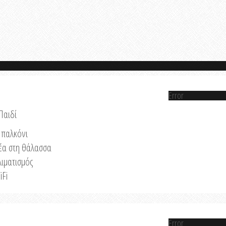
Error
Παιδί
παλκόνι
έα στη θάλασσα
λιματισμός
iFi
Error