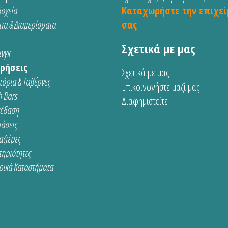
οχεία
Καταχωρήστε την επιχεί
ια & Διαμερίσματα
σας
Σχετικά με μας
νγκ
ρήσεις
Σχετικά με μας
τόρια & Ταβέρνες
Επικοινωνήστε μαζί μας
 Bars
Διαφημιστείτε
κέδαση
ιάσεις
αζιέρες
τηριότητες
ρικά Καταστήματα