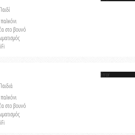
Παιδί
παλκόνι
έα στο βουνό
λιματισμός
iFi
Error
 Παιδιά
παλκόνι
έα στο βουνό
λιματισμός
iFi