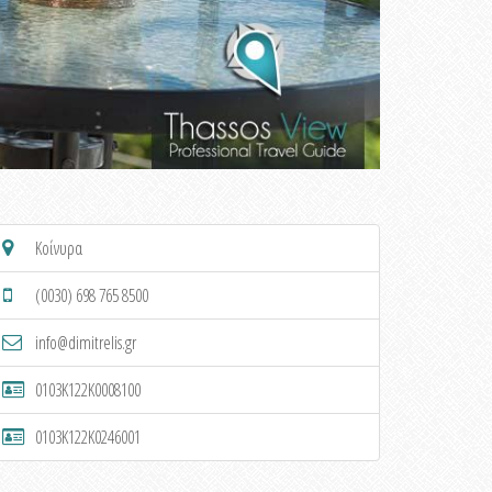
Κοίνυρα
(0030) 698 765 8500
info@dimitrelis.gr
0103K122K0008100
0103K122K0246001