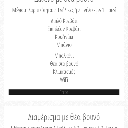
Μέγιστη Χωριτικότητα: 3 Ενήλικες ή 2 Ενήλικες & 1 Παιδί
Διπλό Κρεβάτι
Επιπλέον Κρεβάτι
Κουζινάκι
Μπάνιο
Μπαλκόνι
Θέα στο βουνό
Κλιματισμός
WiFi
Error
Διαμέρισμα με θέα βουνό