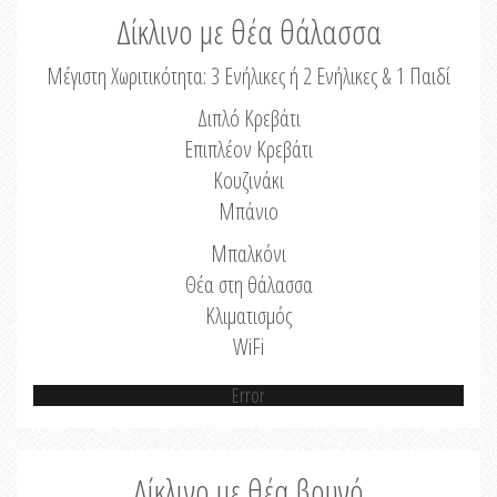
Δίκλινο με θέα θάλασσα
Μέγιστη Χωριτικότητα: 3 Ενήλικες ή 2 Ενήλικες & 1 Παιδί
Διπλό Κρεβάτι
Επιπλέον Κρεβάτι
Κουζινάκι
Μπάνιο
Μπαλκόνι
Θέα στη θάλασσα
Κλιματισμός
WiFi
Error
Δίκλινο με θέα βουνό