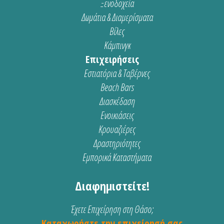
Ξενοδοχεία
Δωμάτια & Διαμερίσματα
Βίλες
Κάμπινγκ
Επιχειρήσεις
Εστιατόρια & Ταβέρνες
Beach Bars
Διασκέδαση
Ενοικιάσεις
Κρουαζιέρες
Δραστηριότητες
Εμπορικά Καταστήματα
Διαφημιστείτε!
Έχετε Επιχείρηση στη Θάσο;
Καταχωρήστε την επιχείρησή σας