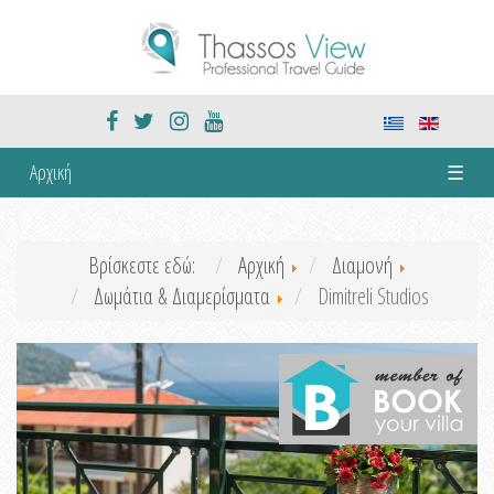
Αρχική
☰
Βρίσκεστε εδώ:
Αρχική
Διαμονή
Δωμάτια & Διαμερίσματα
Dimitreli Studios