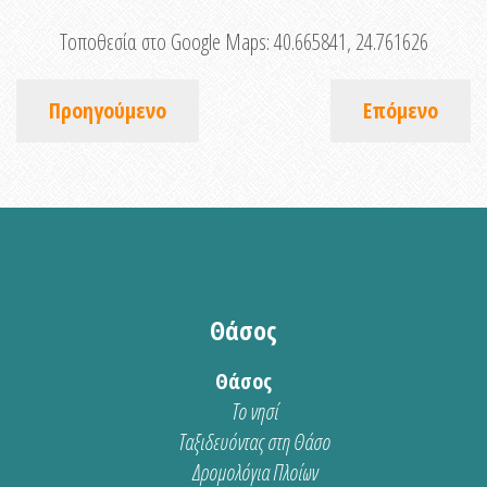
Τοποθεσία στο Google Maps:
40.665841, 24.761626
Προηγούμενο
Επόμενο
Θάσος
Θάσος
Το νησί
Ταξιδευόντας στη Θάσο
Δρομολόγια Πλοίων