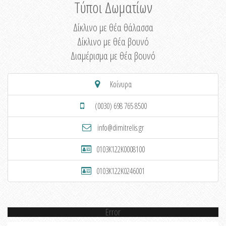
Τύποι Δωματίων
Δίκλινο με θέα θάλασσα
Δίκλινο με θέα βουνό
Διαμέρισμα με θέα βουνό
Κοίνυρα
(0030) 698 765 8500
info@dimitrelis.gr
0103K122K0008100
0103K122K0246001
Error