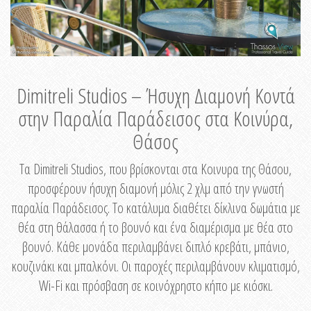
Dimitreli Studios – Ήσυχη Διαμονή Κοντά
στην Παραλία Παράδεισος στα Κοινύρα,
Θάσος
Τα Dimitreli Studios, που βρίσκονται στα Κοινυρα της Θάσου,
προσφέρουν ήσυχη διαμονή μόλις 2 χλμ από την γνωστή
παραλία Παράδεισος. Το κατάλυμα διαθέτει δίκλινα δωμάτια με
θέα στη θάλασσα ή το βουνό και ένα διαμέρισμα με θέα στο
βουνό. Κάθε μονάδα περιλαμβάνει διπλό κρεβάτι, μπάνιο,
κουζινάκι και μπαλκόνι. Οι παροχές περιλαμβάνουν κλιματισμό,
Wi-Fi και πρόσβαση σε κοινόχρηστο κήπο με κιόσκι.