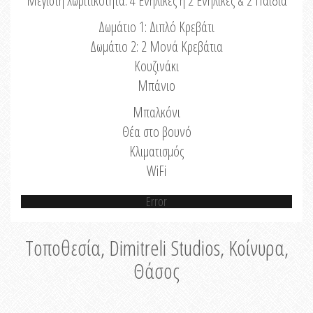
Μέγιστη Χωριτικότητα: 4 Ενήλικες ή 2 Ενήλικες & 2 Παιδιά
Δωμάτιο 1: Διπλό Κρεβάτι
Δωμάτιο 2: 2 Μονά Κρεβάτια
Κουζινάκι
Μπάνιο
Μπαλκόνι
Θέα στο βουνό
Κλιματισμός
WiFi
Error
Τοποθεσία, Dimitreli Studios, Κοίνυρα,
Θάσος