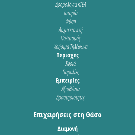
Δρομολόγια ΚΤΕΛ
Ιστορία
Φύση
Αρχιτεκτονική
Πολιτισμός
Χρήσιμα Τηλέφωνα
Περιοχές
Χωριά
Παραλίες
Εμπειρίες
Αξιοθέατα
Δραστηριότητες
Επιχειρήσεις στη Θάσο
Διαμονή