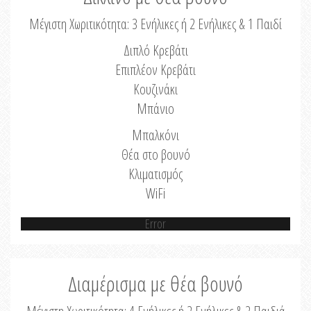
Μέγιστη Χωριτικότητα: 3 Ενήλικες ή 2 Ενήλικες & 1 Παιδί
Διπλό Κρεβάτι
Επιπλέον Κρεβάτι
Κουζινάκι
Μπάνιο
Μπαλκόνι
Θέα στο βουνό
Κλιματισμός
WiFi
Error
Διαμέρισμα με θέα βουνό