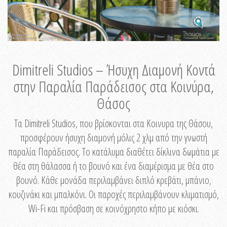
Dimitreli Studios – Ήσυχη Διαμονή Κοντά
στην Παραλία Παράδεισος στα Κοινύρα,
Θάσος
Τα Dimitreli Studios, που βρίσκονται στα Κοινυρα της Θάσου,
προσφέρουν ήσυχη διαμονή μόλις 2 χλμ από την γνωστή
παραλία Παράδεισος. Το κατάλυμα διαθέτει δίκλινα δωμάτια με
θέα στη θάλασσα ή το βουνό και ένα διαμέρισμα με θέα στο
βουνό. Κάθε μονάδα περιλαμβάνει διπλό κρεβάτι, μπάνιο,
κουζινάκι και μπαλκόνι. Οι παροχές περιλαμβάνουν κλιματισμό,
Wi-Fi και πρόσβαση σε κοινόχρηστο κήπο με κιόσκι.