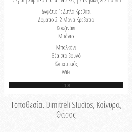
Μέγιστη Χωριτικότητα: 4 Ενήλικες ή 2 Ενήλικες & 2 Παιδιά
Δωμάτιο 1: Διπλό Κρεβάτι
Δωμάτιο 2: 2 Μονά Κρεβάτια
Κουζινάκι
Μπάνιο
Μπαλκόνι
Θέα στο βουνό
Κλιματισμός
WiFi
Error
Τοποθεσία, Dimitreli Studios, Κοίνυρα,
Θάσος