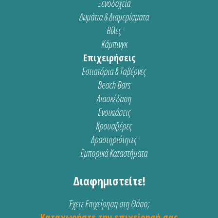
Ξενοδοχεία
Δωμάτια & Διαμερίσματα
Βίλες
Κάμπινγκ
Επιχειρήσεις
Εστιατόρια & Ταβέρνες
Beach Bars
Διασκέδαση
Ενοικιάσεις
Κρουαζιέρες
Δραστηριότητες
Εμπορικά Καταστήματα
Διαφημιστείτε!
Έχετε Επιχείρηση στη Θάσο;
Καταχωρήστε την επιχείρησή σας