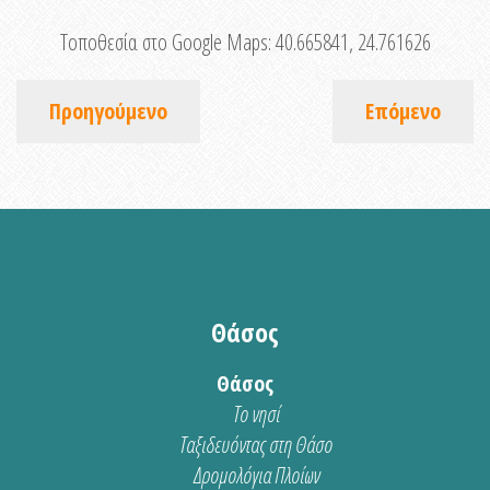
Τοποθεσία στο Google Maps:
40.665841, 24.761626
Προηγούμενο
Επόμενο
Θάσος
Θάσος
Το νησί
Ταξιδευόντας στη Θάσο
Δρομολόγια Πλοίων