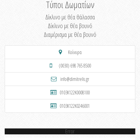
Τύποι Δωματίων
Δίκλινο με θέα θάλασσα
Δίκλινο με θέα βουνό
Διαμέρισμα με θέα βουνό
Κοίνυρα
(0030) 698 765 8500
info@dimitrelis.gr
0103K122K0008100
0103K122K0246001
Error