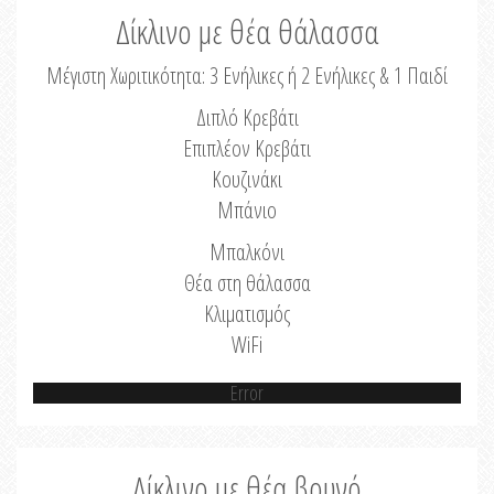
Δίκλινο με θέα θάλασσα
Μέγιστη Χωριτικότητα: 3 Ενήλικες ή 2 Ενήλικες & 1 Παιδί
Διπλό Κρεβάτι
Επιπλέον Κρεβάτι
Κουζινάκι
Μπάνιο
Μπαλκόνι
Θέα στη θάλασσα
Κλιματισμός
WiFi
Error
Δίκλινο με θέα βουνό