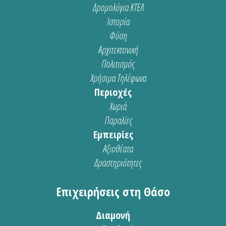
Δρομολόγια ΚΤΕΛ
Ιστορία
Φύση
Αρχιτεκτονική
Πολιτισμός
Χρήσιμα Τηλέφωνα
Περιοχές
Χωριά
Παραλίες
Εμπειρίες
Αξιοθέατα
Δραστηριότητες
Επιχειρήσεις στη Θάσο
Διαμονή