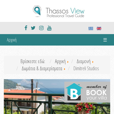
Αρχική
☰
Βρίσκεστε εδώ:
Αρχική
Διαμονή
Δωμάτια & Διαμερίσματα
Dimitreli Studios