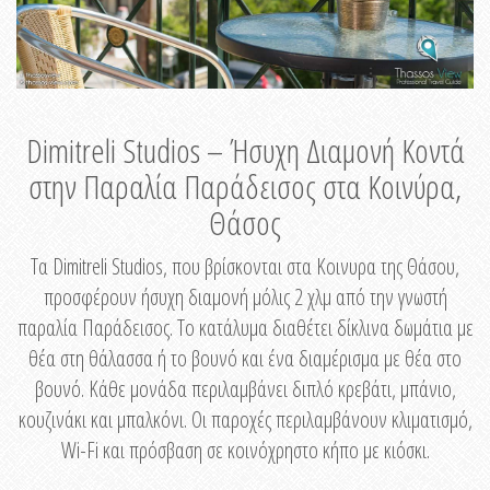
Dimitreli Studios – Ήσυχη Διαμονή Κοντά
στην Παραλία Παράδεισος στα Κοινύρα,
Θάσος
Τα Dimitreli Studios, που βρίσκονται στα Κοινυρα της Θάσου,
προσφέρουν ήσυχη διαμονή μόλις 2 χλμ από την γνωστή
παραλία Παράδεισος. Το κατάλυμα διαθέτει δίκλινα δωμάτια με
θέα στη θάλασσα ή το βουνό και ένα διαμέρισμα με θέα στο
βουνό. Κάθε μονάδα περιλαμβάνει διπλό κρεβάτι, μπάνιο,
κουζινάκι και μπαλκόνι. Οι παροχές περιλαμβάνουν κλιματισμό,
Wi-Fi και πρόσβαση σε κοινόχρηστο κήπο με κιόσκι.