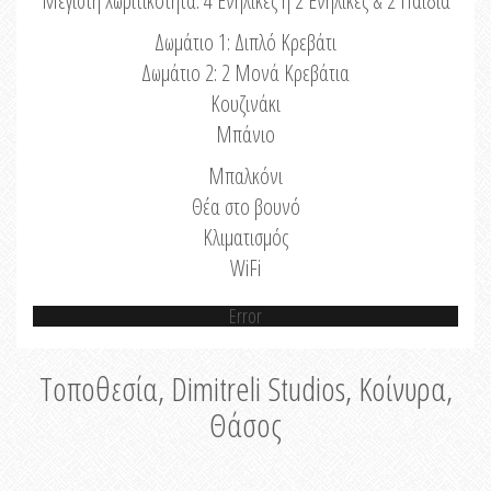
Μέγιστη Χωριτικότητα: 4 Ενήλικες ή 2 Ενήλικες & 2 Παιδιά
Δωμάτιο 1: Διπλό Κρεβάτι
Δωμάτιο 2: 2 Μονά Κρεβάτια
Κουζινάκι
Μπάνιο
Μπαλκόνι
Θέα στο βουνό
Κλιματισμός
WiFi
Error
Τοποθεσία, Dimitreli Studios, Κοίνυρα,
Θάσος