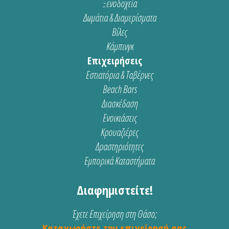
Ξενοδοχεία
Δωμάτια & Διαμερίσματα
Βίλες
Κάμπινγκ
Επιχειρήσεις
Εστιατόρια & Ταβέρνες
Beach Bars
Διασκέδαση
Ενοικιάσεις
Κρουαζιέρες
Δραστηριότητες
Εμπορικά Καταστήματα
Διαφημιστείτε!
Έχετε Επιχείρηση στη Θάσο;
Καταχωρήστε την επιχείρησή σας