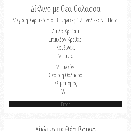
Δίκλινο με θέα θάλασσα
Μέγιστη Χωριτικότητα: 3 Ενήλικες ή 2 Ενήλικες & 1 Παιδί
Διπλό Κρεβάτι
Επιπλέον Κρεβάτι
Κουζινάκι
Μπάνιο
Μπαλκόνι
Θέα στη θάλασσα
Κλιματισμός
WiFi
Error
Δίκλινο με θέα βουνό