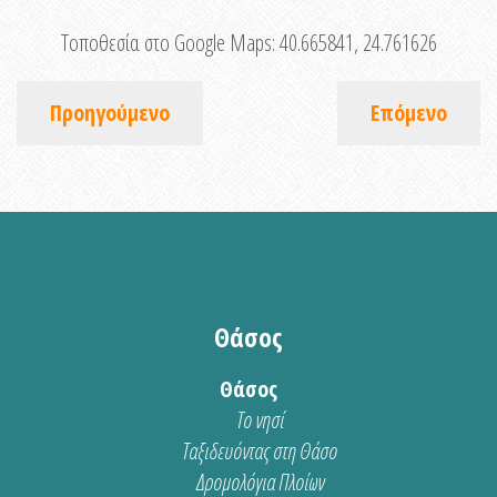
Τοποθεσία στο Google Maps:
40.665841, 24.761626
Προηγούμενο
Επόμενο
Θάσος
Θάσος
Το νησί
Ταξιδευόντας στη Θάσο
Δρομολόγια Πλοίων