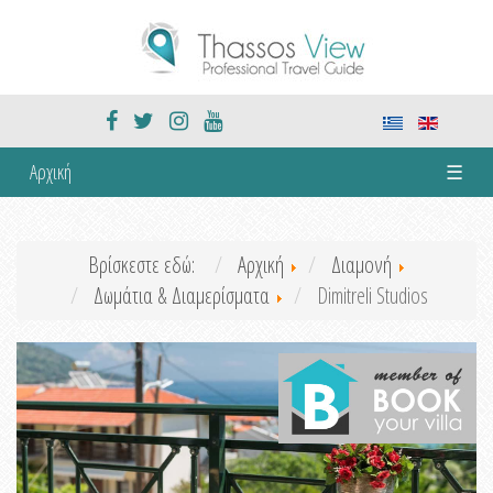
Αρχική
☰
Βρίσκεστε εδώ:
Αρχική
Διαμονή
Δωμάτια & Διαμερίσματα
Dimitreli Studios