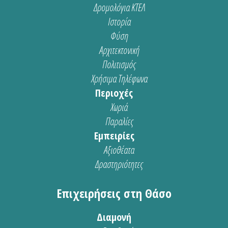
Δρομολόγια ΚΤΕΛ
Ιστορία
Φύση
Αρχιτεκτονική
Πολιτισμός
Χρήσιμα Τηλέφωνα
Περιοχές
Χωριά
Παραλίες
Εμπειρίες
Αξιοθέατα
Δραστηριότητες
Επιχειρήσεις στη Θάσο
Διαμονή