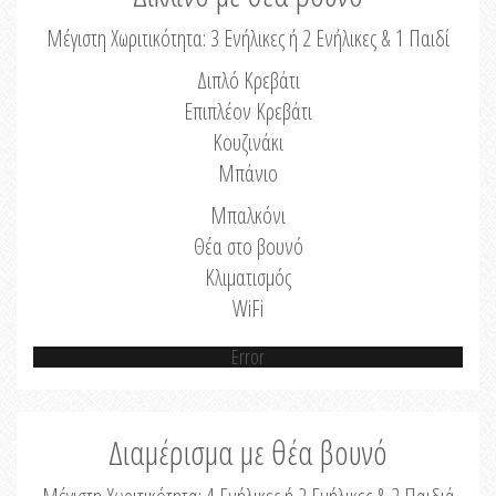
Μέγιστη Χωριτικότητα: 3 Ενήλικες ή 2 Ενήλικες & 1 Παιδί
Διπλό Κρεβάτι
Επιπλέον Κρεβάτι
Κουζινάκι
Μπάνιο
Μπαλκόνι
Θέα στο βουνό
Κλιματισμός
WiFi
Error
Διαμέρισμα με θέα βουνό