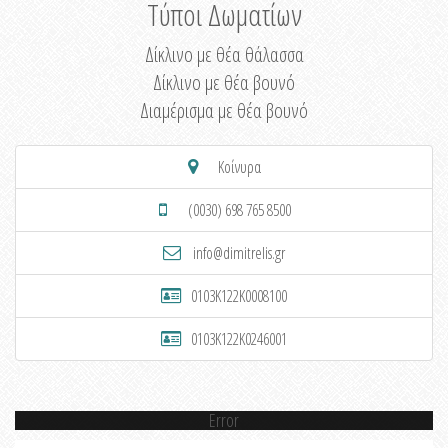
Τύποι Δωματίων
Δίκλινο με θέα θάλασσα
Δίκλινο με θέα βουνό
Διαμέρισμα με θέα βουνό
Κοίνυρα
(0030) 698 765 8500
info@dimitrelis.gr
0103K122K0008100
0103K122K0246001
Error