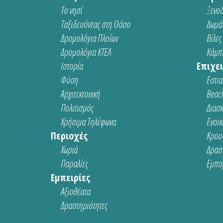
Το νησί
Ξενοδ
Ταξιδευόντας στη Θάσο
Δωμάτ
Δρομολόγια Πλοίων
Βίλες
Δρομολόγια ΚΤΕΛ
Κάμπι
Ιστορία
Επιχει
Φύση
Εστια
Αρχιτεκτονική
Beach
Πολιτισμός
Διασ
Χρήσιμα Τηλέφωνα
Ενοικ
Περιοχές
Κρου
Χωριά
Δρασ
Παραλίες
Εμπο
Εμπειρίες
Αξιοθέατα
Δραστηριότητες