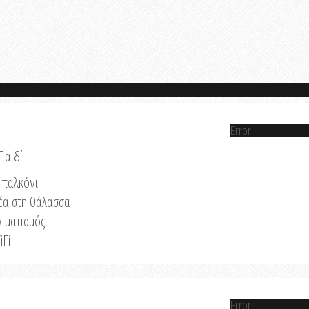
Error
Παιδί
παλκόνι
έα στη θάλασσα
λιματισμός
iFi
Error