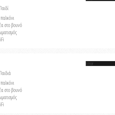
Παιδί
παλκόνι
έα στο βουνό
λιματισμός
iFi
Error
 Παιδιά
παλκόνι
έα στο βουνό
λιματισμός
iFi