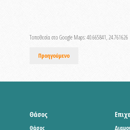
Τοποθεσία στο Google Maps:
40.665841, 24.761626
Προηγούμενο
Θάσος
Επιχ
Θάσος
Διαμο