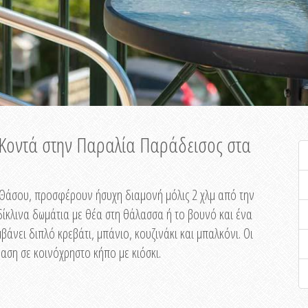
ή Κοντά στην Παραλία Παράδεισος στα
ης Θάσου, προσφέρουν ήσυχη διαμονή μόλις 2 χλμ από την
ίκλινα δωμάτια με θέα στη θάλασσα ή το βουνό και ένα
άνει διπλό κρεβάτι, μπάνιο, κουζινάκι και μπαλκόνι. Οι
αση σε κοινόχρηστο κήπο με κιόσκι.