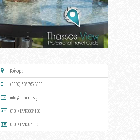
Κοίνυρα
(0030) 698 765 8500
info@dimitrelis.gr
0103K122K0008100
0103K122K0246001