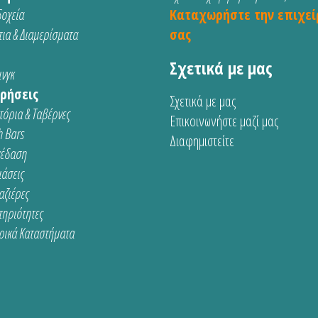
οχεία
Καταχωρήστε την επιχεί
ια & Διαμερίσματα
σας
Σχετικά με μας
νγκ
ρήσεις
Σχετικά με μας
τόρια & Ταβέρνες
Επικοινωνήστε μαζί μας
 Bars
Διαφημιστείτε
κέδαση
ιάσεις
αζιέρες
τηριότητες
ρικά Καταστήματα