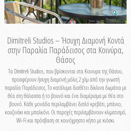
Dimitreli Studios – Ήσυχη Διαμονή Κοντά
στην Παραλία Παράδεισος στα Κοινύρα,
Θάσος
Τα Dimitreli Studios, που βρίσκονται στα Κοινυρα της Θάσου,
προσφέρουν ήσυχη διαμονή μόλις 2 χλμ από την γνωστή
παραλία Παράδεισος. Το κατάλυμα διαθέτει δίκλινα δωμάτια με
θέα στη θάλασσα ή το βουνό και ένα διαμέρισμα με θέα στο
βουνό. Κάθε μονάδα περιλαμβάνει διπλό κρεβάτι, μπάνιο,
κουζινάκι και μπαλκόνι. Οι παροχές περιλαμβάνουν κλιματισμό,
Wi-Fi και πρόσβαση σε κοινόχρηστο κήπο με κιόσκι.