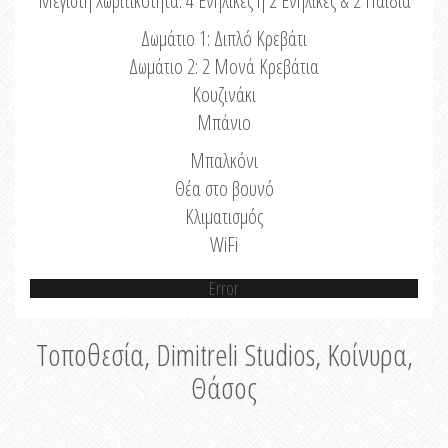
Μέγιστη Χωριτικότητα: 4 Ενήλικες ή 2 Ενήλικες & 2 Παιδιά
Δωμάτιο 1: Διπλό Κρεβάτι
Δωμάτιο 2: 2 Μονά Κρεβάτια
Κουζινάκι
Μπάνιο
Μπαλκόνι
Θέα στο βουνό
Κλιματισμός
WiFi
Error
Τοποθεσία, Dimitreli Studios, Κοίνυρα,
Θάσος