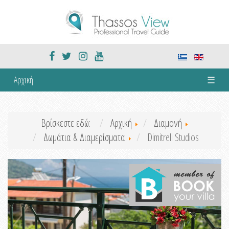
Αρχική
☰
Βρίσκεστε εδώ:
Αρχική
Διαμονή
Δωμάτια & Διαμερίσματα
Dimitreli Studios