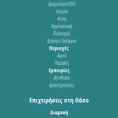
Δρομολόγια ΚΤΕΛ
Ιστορία
Φύση
Αρχιτεκτονική
Πολιτισμός
Χρήσιμα Τηλέφωνα
Περιοχές
Χωριά
Παραλίες
Εμπειρίες
Αξιοθέατα
Δραστηριότητες
Επιχειρήσεις στη Θάσο
Διαμονή