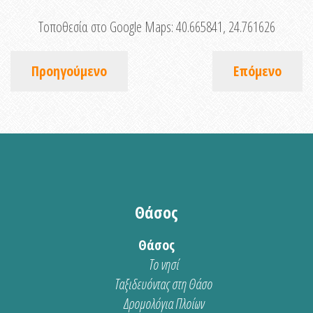
Τοποθεσία στο Google Maps:
40.665841, 24.761626
Προηγούμενο
Επόμενο
Θάσος
Θάσος
Το νησί
Ταξιδευόντας στη Θάσο
Δρομολόγια Πλοίων