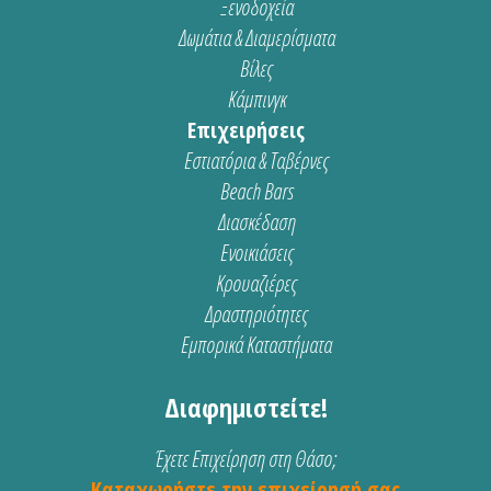
Ξενοδοχεία
Δωμάτια & Διαμερίσματα
Βίλες
Κάμπινγκ
Επιχειρήσεις
Εστιατόρια & Ταβέρνες
Beach Bars
Διασκέδαση
Ενοικιάσεις
Κρουαζιέρες
Δραστηριότητες
Εμπορικά Καταστήματα
Διαφημιστείτε!
Έχετε Επιχείρηση στη Θάσο;
Καταχωρήστε την επιχείρησή σας