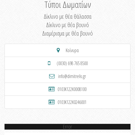
Τύποι Δωματίων
Δίκλινο με θέα θάλασσα
Δίκλινο με θέα βουνό
Διαμέρισμα με θέα βουνό
Κοίνυρα
(0030) 698 765 8500
info@dimitrelis.gr
0103K122K0008100
0103K122K0246001
Error