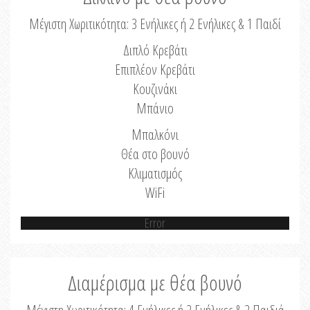
Μέγιστη Χωριτικότητα: 3 Ενήλικες ή 2 Ενήλικες & 1 Παιδί
Διπλό Κρεβάτι
Επιπλέον Κρεβάτι
Κουζινάκι
Μπάνιο
Μπαλκόνι
Θέα στο βουνό
Κλιματισμός
WiFi
Error
Διαμέρισμα με θέα βουνό