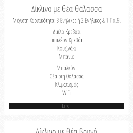
Δίκλινο με θέα θάλασσα
Μέγιστη Χωριτικότητα: 3 Ενήλικες ή 2 Ενήλικες & 1 Παιδί
Διπλό Κρεβάτι
Επιπλέον Κρεβάτι
Κουζινάκι
Μπάνιο
Μπαλκόνι
Θέα στη θάλασσα
Κλιματισμός
WiFi
Error
Δίκλινο με θέα βουνό