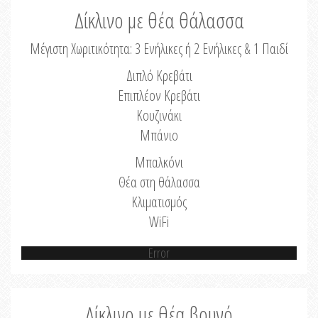
Δίκλινο με θέα θάλασσα
Μέγιστη Χωριτικότητα: 3 Ενήλικες ή 2 Ενήλικες & 1 Παιδί
Διπλό Κρεβάτι
Επιπλέον Κρεβάτι
Κουζινάκι
Μπάνιο
Μπαλκόνι
Θέα στη θάλασσα
Κλιματισμός
WiFi
Error
Δίκλινο με θέα βουνό