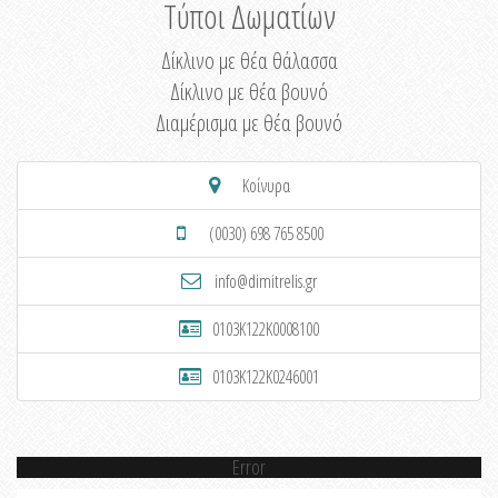
Τύποι Δωματίων
Δίκλινο με θέα θάλασσα
Δίκλινο με θέα βουνό
Διαμέρισμα με θέα βουνό
Κοίνυρα
(0030) 698 765 8500
info@dimitrelis.gr
0103K122K0008100
0103K122K0246001
Error