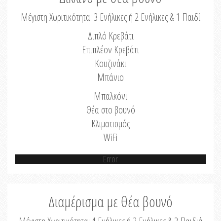
Μέγιστη Χωριτικότητα: 3 Ενήλικες ή 2 Ενήλικες & 1 Παιδί
Διπλό Κρεβάτι
Επιπλέον Κρεβάτι
Κουζινάκι
Μπάνιο
Μπαλκόνι
Θέα στο βουνό
Κλιματισμός
WiFi
Error
Διαμέρισμα με θέα βουνό