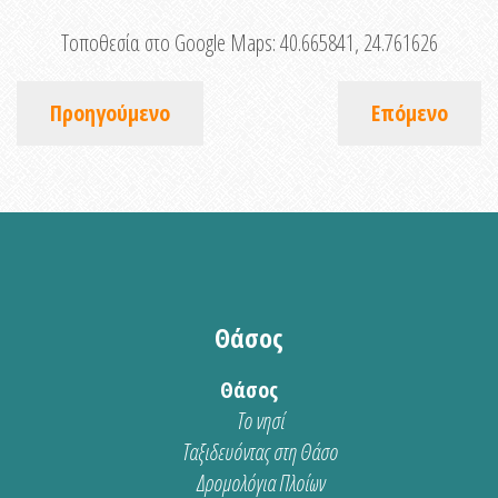
Τοποθεσία στο Google Maps:
40.665841, 24.761626
Προηγούμενο
Επόμενο
Θάσος
Θάσος
Το νησί
Ταξιδευόντας στη Θάσο
Δρομολόγια Πλοίων