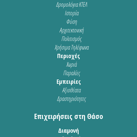
Δρομολόγια ΚΤΕΛ
Ιστορία
Φύση
Αρχιτεκτονική
Πολιτισμός
Χρήσιμα Τηλέφωνα
Περιοχές
Χωριά
Παραλίες
Εμπειρίες
Αξιοθέατα
Δραστηριότητες
Επιχειρήσεις στη Θάσο
Διαμονή