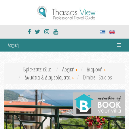
Αρχική
☰
Βρίσκεστε εδώ:
Αρχική
Διαμονή
Δωμάτια & Διαμερίσματα
Dimitreli Studios