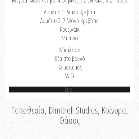
Μέγιστη Χωριτικότητα: 4 Ενήλικες ή 2 Ενήλικες & 2 Παιδιά
Δωμάτιο 1: Διπλό Κρεβάτι
Δωμάτιο 2: 2 Μονά Κρεβάτια
Κουζινάκι
Μπάνιο
Μπαλκόνι
Θέα στο βουνό
Κλιματισμός
WiFi
Error
Τοποθεσία, Dimitreli Studios, Κοίνυρα,
Θάσος