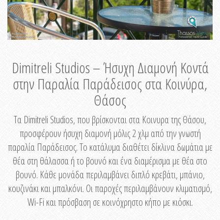
Dimitreli Studios – Ήσυχη Διαμονή Κοντά
στην Παραλία Παράδεισος στα Κοινύρα,
Θάσος
Τα Dimitreli Studios, που βρίσκονται στα Κοινυρα της Θάσου,
προσφέρουν ήσυχη διαμονή μόλις 2 χλμ από την γνωστή
παραλία Παράδεισος. Το κατάλυμα διαθέτει δίκλινα δωμάτια με
θέα στη θάλασσα ή το βουνό και ένα διαμέρισμα με θέα στο
βουνό. Κάθε μονάδα περιλαμβάνει διπλό κρεβάτι, μπάνιο,
κουζινάκι και μπαλκόνι. Οι παροχές περιλαμβάνουν κλιματισμό,
Wi-Fi και πρόσβαση σε κοινόχρηστο κήπο με κιόσκι.