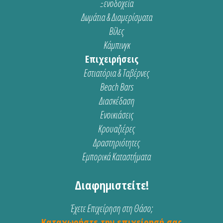
Ξενοδοχεία
Δωμάτια & Διαμερίσματα
Βίλες
Κάμπινγκ
Επιχειρήσεις
Εστιατόρια & Ταβέρνες
Beach Bars
Διασκέδαση
Ενοικιάσεις
Κρουαζιέρες
Δραστηριότητες
Εμπορικά Καταστήματα
Διαφημιστείτε!
Έχετε Επιχείρηση στη Θάσο;
Καταχωρήστε την επιχείρησή σας