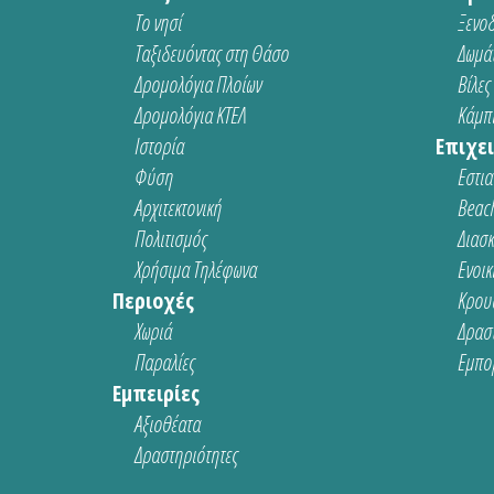
Το νησί
Ξενοδ
Ταξιδευόντας στη Θάσο
Δωμάτ
Δρομολόγια Πλοίων
Βίλες
Δρομολόγια ΚΤΕΛ
Κάμπι
Ιστορία
Επιχει
Φύση
Εστια
Αρχιτεκτονική
Beach
Πολιτισμός
Διασ
Χρήσιμα Τηλέφωνα
Ενοικ
Περιοχές
Κρου
Χωριά
Δρασ
Παραλίες
Εμπο
Εμπειρίες
Αξιοθέατα
Δραστηριότητες