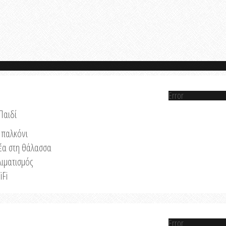
Error
Παιδί
παλκόνι
έα στη θάλασσα
λιματισμός
iFi
Error