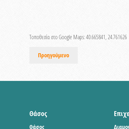
Τοποθεσία στο Google Maps:
40.665841, 24.761626
Προηγούμενο
Θάσος
Επιχ
Θάσος
Διαμο