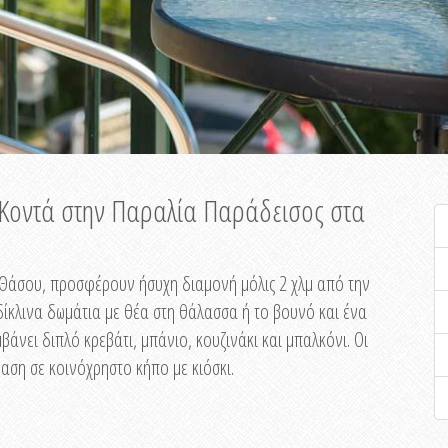
ή Κοντά στην Παραλία Παράδεισος στα
ης Θάσου, προσφέρουν ήσυχη διαμονή μόλις 2 χλμ από την
ίκλινα δωμάτια με θέα στη θάλασσα ή το βουνό και ένα
άνει διπλό κρεβάτι, μπάνιο, κουζινάκι και μπαλκόνι. Οι
αση σε κοινόχρηστο κήπο με κιόσκι.