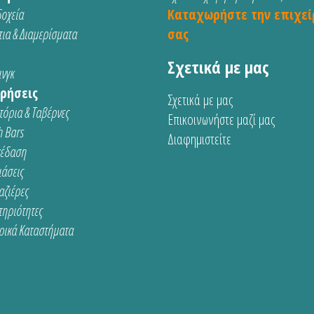
οχεία
Καταχωρήστε την επιχεί
ια & Διαμερίσματα
σας
Σχετικά με μας
νγκ
ρήσεις
Σχετικά με μας
τόρια & Ταβέρνες
Επικοινωνήστε μαζί μας
 Bars
Διαφημιστείτε
κέδαση
ιάσεις
αζιέρες
τηριότητες
ρικά Καταστήματα