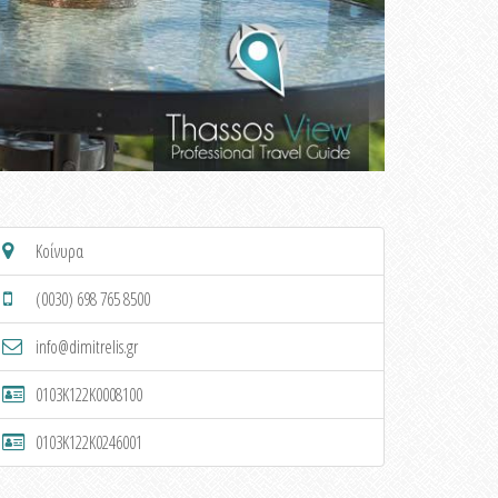
Κοίνυρα
(0030) 698 765 8500
info@dimitrelis.gr
0103K122K0008100
0103K122K0246001