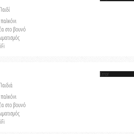
Παιδί
παλκόνι
έα στο βουνό
λιματισμός
iFi
Error
 Παιδιά
παλκόνι
έα στο βουνό
λιματισμός
iFi