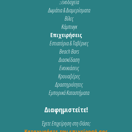
Ξενοδοχεία
Δωμάτια & Διαμερίσματα
Βίλες
Κάμπινγκ
Επιχειρήσεις
Εστιατόρια & Ταβέρνες
Beach Bars
Διασκέδαση
Ενοικιάσεις
Κρουαζιέρες
Δραστηριότητες
Εμπορικά Καταστήματα
Διαφημιστείτε!
Έχετε Επιχείρηση στη Θάσο;
Καταχωρήστε την επιχείρησή σας