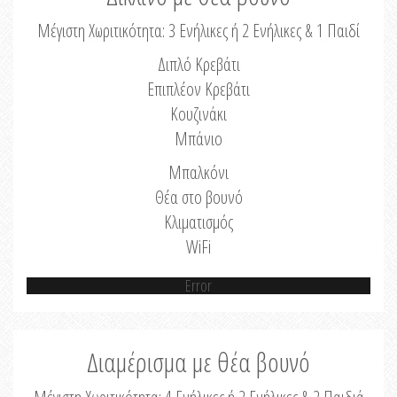
Μέγιστη Χωριτικότητα: 3 Ενήλικες ή 2 Ενήλικες & 1 Παιδί
Διπλό Κρεβάτι
Επιπλέον Κρεβάτι
Κουζινάκι
Μπάνιο
Μπαλκόνι
Θέα στο βουνό
Κλιματισμός
WiFi
Error
Διαμέρισμα με θέα βουνό