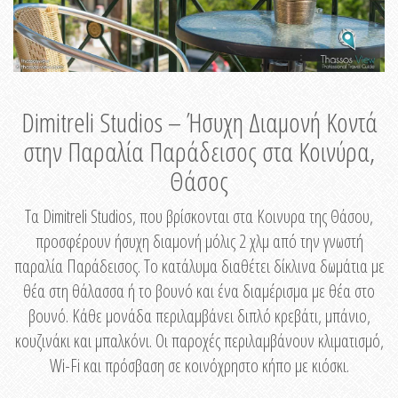
Dimitreli Studios – Ήσυχη Διαμονή Κοντά
στην Παραλία Παράδεισος στα Κοινύρα,
Θάσος
Τα Dimitreli Studios, που βρίσκονται στα Κοινυρα της Θάσου,
προσφέρουν ήσυχη διαμονή μόλις 2 χλμ από την γνωστή
παραλία Παράδεισος. Το κατάλυμα διαθέτει δίκλινα δωμάτια με
θέα στη θάλασσα ή το βουνό και ένα διαμέρισμα με θέα στο
βουνό. Κάθε μονάδα περιλαμβάνει διπλό κρεβάτι, μπάνιο,
κουζινάκι και μπαλκόνι. Οι παροχές περιλαμβάνουν κλιματισμό,
Wi-Fi και πρόσβαση σε κοινόχρηστο κήπο με κιόσκι.