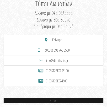
Τύποι Δωματίων
Δίκλινο με θέα θάλασσα
Δίκλινο με θέα βουνό
Διαμέρισμα με θέα βουνό
Κοίνυρα
(0030) 698 765 8500
info@dimitrelis.gr
0103K122K0008100
0103K122K0246001
Error