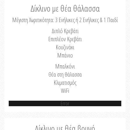
Δίκλινο με θέα θάλασσα
Μέγιστη Χωριτικότητα: 3 Ενήλικες ή 2 Ενήλικες & 1 Παιδί
Διπλό Κρεβάτι
Επιπλέον Κρεβάτι
Κουζινάκι
Μπάνιο
Μπαλκόνι
Θέα στη θάλασσα
Κλιματισμός
WiFi
Error
Δίκλινο με θέα βουνό