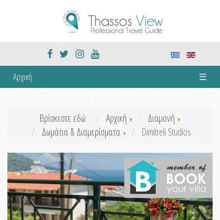
Αρχική
☰
Βρίσκεστε εδώ:
Αρχική
Διαμονή
Δωμάτια & Διαμερίσματα
Dimitreli Studios