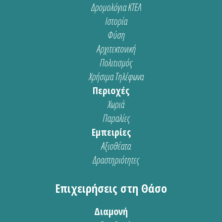
Δρομολόγια ΚΤΕΛ
Ιστορία
Φύση
Αρχιτεκτονική
Πολιτισμός
Χρήσιμα Τηλέφωνα
Περιοχές
Χωριά
Παραλίες
Εμπειρίες
Αξιοθέατα
Δραστηριότητες
Επιχειρήσεις στη Θάσο
Διαμονή