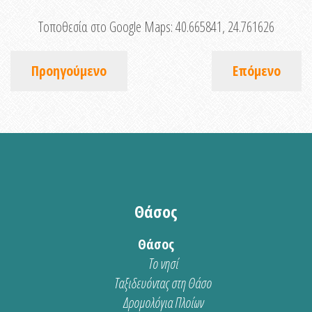
Τοποθεσία στο Google Maps:
40.665841, 24.761626
Προηγούμενο
Επόμενο
Θάσος
Θάσος
Το νησί
Ταξιδευόντας στη Θάσο
Δρομολόγια Πλοίων