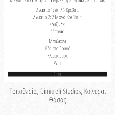
Μέγιστη Χωριτικότητα: 4 Ενήλικες ή 2 Ενήλικες & 2 Παιδιά
Δωμάτιο 1: Διπλό Κρεβάτι
Δωμάτιο 2: 2 Μονά Κρεβάτια
Κουζινάκι
Μπάνιο
Μπαλκόνι
Θέα στο βουνό
Κλιματισμός
WiFi
Error
Τοποθεσία, Dimitreli Studios, Κοίνυρα,
Θάσος