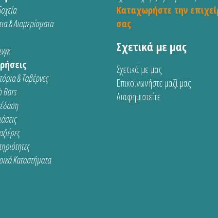
οχεία
Καταχωρήστε την επιχεί
ια & Διαμερίσματα
σας
Σχετικά με μας
νγκ
ρήσεις
Σχετικά με μας
τόρια & Ταβέρνες
Επικοινωνήστε μαζί μας
 Bars
Διαφημιστείτε
κέδαση
ιάσεις
αζιέρες
τηριότητες
ρικά Καταστήματα