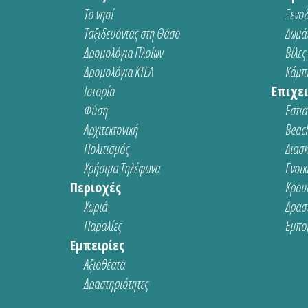
Το νησί
Ξενοδ
Ταξιδευόντας στη Θάσο
Δωμάτ
Δρομολόγια Πλοίων
Βίλες
Δρομολόγια ΚΤΕΛ
Κάμπι
Ιστορία
Επιχει
Φύση
Εστια
Αρχιτεκτονική
Beach
Πολιτισμός
Διασ
Χρήσιμα Τηλέφωνα
Ενοικ
Περιοχές
Κρου
Χωριά
Δρασ
Παραλίες
Εμπο
Εμπειρίες
Αξιοθέατα
Δραστηριότητες