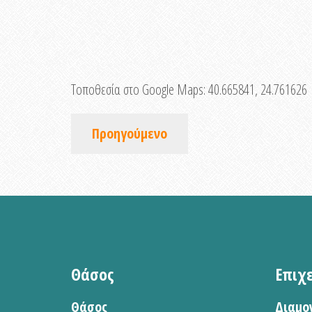
Τοποθεσία στο Google Maps:
40.665841, 24.761626
Προηγούμενο
Θάσος
Επιχ
Θάσος
Διαμο