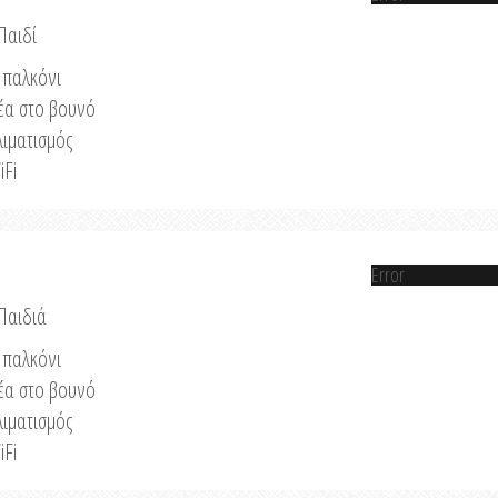
Παιδί
παλκόνι
έα στο βουνό
λιματισμός
iFi
Error
 Παιδιά
παλκόνι
έα στο βουνό
λιματισμός
iFi