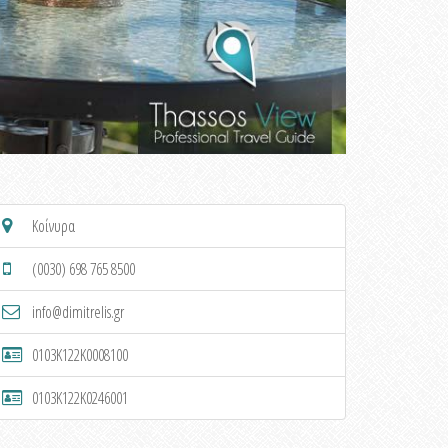
Κοίνυρα
(0030) 698 765 8500
info@dimitrelis.gr
0103K122K0008100
0103K122K0246001