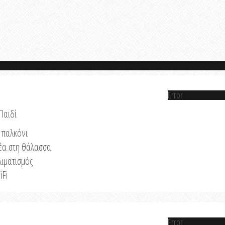
Error
Παιδί
παλκόνι
έα στη θάλασσα
λιματισμός
iFi
Error