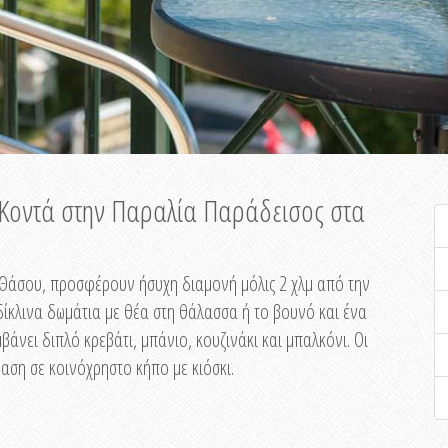
ή Κοντά στην Παραλία Παράδεισος στα
ης Θάσου, προσφέρουν ήσυχη διαμονή μόλις 2 χλμ από την
ίκλινα δωμάτια με θέα στη θάλασσα ή το βουνό και ένα
άνει διπλό κρεβάτι, μπάνιο, κουζινάκι και μπαλκόνι. Οι
αση σε κοινόχρηστο κήπο με κιόσκι.