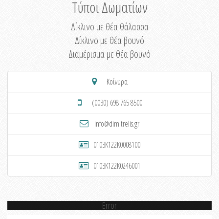
Τύποι Δωματίων
Δίκλινο με θέα θάλασσα
Δίκλινο με θέα βουνό
Διαμέρισμα με θέα βουνό
Κοίνυρα
(0030) 698 765 8500
info@dimitrelis.gr
0103K122K0008100
0103K122K0246001
Error