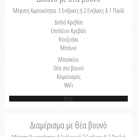
Μέγιστη Χωριτικότητα: 3 Ενήλικες ή 2 Ενήλικες & 1 Παιδί
Διπλό Κρεβάτι
Επιπλέον Κρεβάτι
Κουζινάκι
Μπάνιο
Μπαλκόνι
Θέα στο βουνό
Κλιματισμός
WiFi
Error
Διαμέρισμα με θέα βουνό