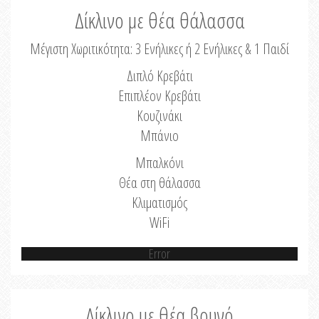
Δίκλινο με θέα θάλασσα
Μέγιστη Χωριτικότητα: 3 Ενήλικες ή 2 Ενήλικες & 1 Παιδί
Διπλό Κρεβάτι
Επιπλέον Κρεβάτι
Κουζινάκι
Μπάνιο
Μπαλκόνι
Θέα στη θάλασσα
Κλιματισμός
WiFi
Error
Δίκλινο με θέα βουνό