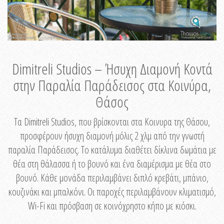
Dimitreli Studios – Ήσυχη Διαμονή Κοντά
στην Παραλία Παράδεισος στα Κοινύρα,
Θάσος
Τα Dimitreli Studios, που βρίσκονται στα Κοινυρα της Θάσου,
προσφέρουν ήσυχη διαμονή μόλις 2 χλμ από την γνωστή
παραλία Παράδεισος. Το κατάλυμα διαθέτει δίκλινα δωμάτια με
θέα στη θάλασσα ή το βουνό και ένα διαμέρισμα με θέα στο
βουνό. Κάθε μονάδα περιλαμβάνει διπλό κρεβάτι, μπάνιο,
κουζινάκι και μπαλκόνι. Οι παροχές περιλαμβάνουν κλιματισμό,
Wi-Fi και πρόσβαση σε κοινόχρηστο κήπο με κιόσκι.