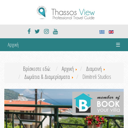
Αρχική
☰
Βρίσκεστε εδώ:
Αρχική
Διαμονή
Δωμάτια & Διαμερίσματα
Dimitreli Studios