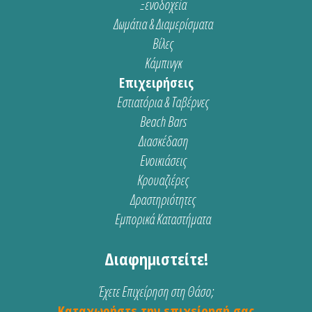
Ξενοδοχεία
Δωμάτια & Διαμερίσματα
Βίλες
Κάμπινγκ
Επιχειρήσεις
Εστιατόρια & Ταβέρνες
Beach Bars
Διασκέδαση
Ενοικιάσεις
Κρουαζιέρες
Δραστηριότητες
Εμπορικά Καταστήματα
Διαφημιστείτε!
Έχετε Επιχείρηση στη Θάσο;
Καταχωρήστε την επιχείρησή σας