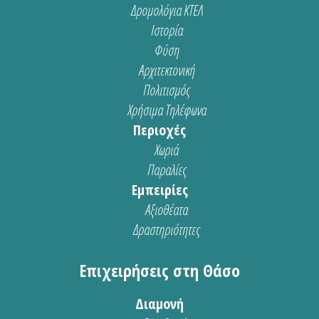
Δρομολόγια ΚΤΕΛ
Ιστορία
Φύση
Αρχιτεκτονική
Πολιτισμός
Χρήσιμα Τηλέφωνα
Περιοχές
Χωριά
Παραλίες
Εμπειρίες
Αξιοθέατα
Δραστηριότητες
Επιχειρήσεις στη Θάσο
Διαμονή