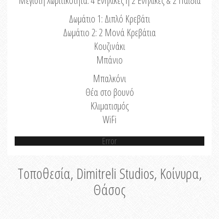
Μέγιστη Χωριτικότητα: 4 Ενήλικες ή 2 Ενήλικες & 2 Παιδιά
Δωμάτιο 1: Διπλό Κρεβάτι
Δωμάτιο 2: 2 Μονά Κρεβάτια
Κουζινάκι
Μπάνιο
Μπαλκόνι
Θέα στο βουνό
Κλιματισμός
WiFi
Error
Τοποθεσία, Dimitreli Studios, Κοίνυρα,
Θάσος