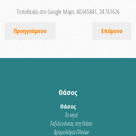
Τοποθεσία στο Google Maps:
40.665841, 24.761626
Προηγούμενο
Επόμενο
Θάσος
Θάσος
Το νησί
Ταξιδευόντας στη Θάσο
Δρομολόγια Πλοίων