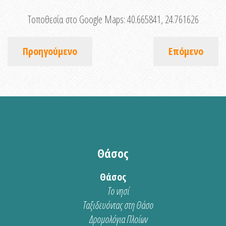
Τοποθεσία στο Google Maps:
40.665841, 24.761626
Προηγούμενο
Επόμενο
Θάσος
Θάσος
Το νησί
Ταξιδευόντας στη Θάσο
Δρομολόγια Πλοίων