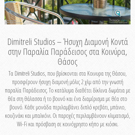
Dimitreli Studios – Ήσυχη Διαμονή Κοντά
στην Παραλία Παράδεισος στα Κοινύρα,
Θάσος
Τα Dimitreli Studios, που βρίσκονται στα Κοινυρα της Θάσου,
προσφέρουν ήσυχη διαμονή μόλις 2 χλμ από την γνωστή
παραλία Παράδεισος. Το κατάλυμα διαθέτει δίκλινα δωμάτια με
θέα στη θάλασσα ή το βουνό και ένα διαμέρισμα με θέα στο
βουνό. Κάθε μονάδα περιλαμβάνει διπλό κρεβάτι, μπάνιο,
κουζινάκι και μπαλκόνι. Οι παροχές περιλαμβάνουν κλιματισμό,
Wi-Fi και πρόσβαση σε κοινόχρηστο κήπο με κιόσκι.