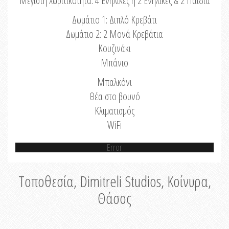
Μέγιστη Χωριτικότητα: 4 Ενήλικες ή 2 Ενήλικες & 2 Παιδιά
Δωμάτιο 1: Διπλό Κρεβάτι
Δωμάτιο 2: 2 Μονά Κρεβάτια
Κουζινάκι
Μπάνιο
Μπαλκόνι
Θέα στο βουνό
Κλιματισμός
WiFi
Error
Τοποθεσία, Dimitreli Studios, Κοίνυρα,
Θάσος