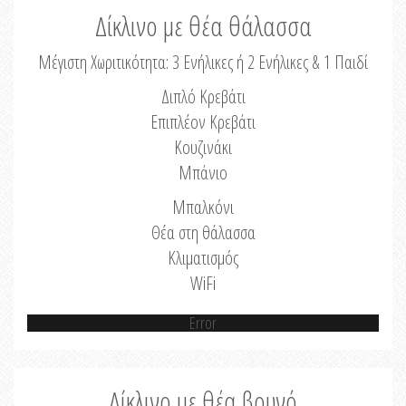
Δίκλινο με θέα θάλασσα
Μέγιστη Χωριτικότητα: 3 Ενήλικες ή 2 Ενήλικες & 1 Παιδί
Διπλό Κρεβάτι
Επιπλέον Κρεβάτι
Κουζινάκι
Μπάνιο
Μπαλκόνι
Θέα στη θάλασσα
Κλιματισμός
WiFi
Error
Δίκλινο με θέα βουνό