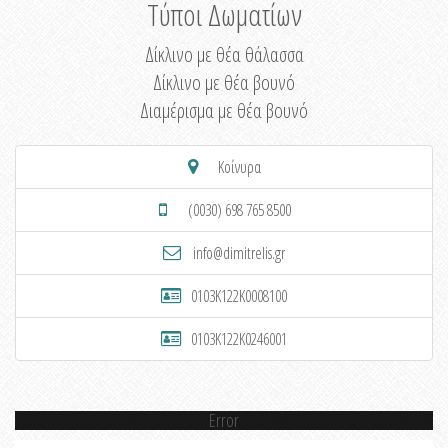
Τύποι Δωματίων
Δίκλινο με θέα θάλασσα
Δίκλινο με θέα βουνό
Διαμέρισμα με θέα βουνό
Κοίνυρα
(0030) 698 765 8500
info@dimitrelis.gr
0103K122K0008100
0103K122K0246001
Error