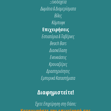
Ξενοδοχεία
Δωμάτια & Διαμερίσματα
Βίλες
Κάμπινγκ
Επιχειρήσεις
Εστιατόρια & Ταβέρνες
Beach Bars
Διασκέδαση
Ενοικιάσεις
Κρουαζιέρες
Δραστηριότητες
Εμπορικά Καταστήματα
Διαφημιστείτε!
Έχετε Επιχείρηση στη Θάσο;
Καταχωρήστε την επιχείρησή σας