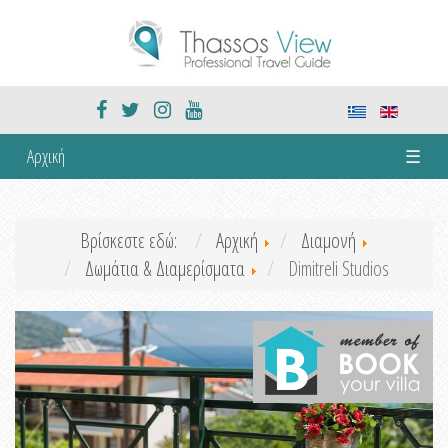
Αρχική
☰
Βρίσκεστε εδώ:
Αρχική
Διαμονή
Δωμάτια & Διαμερίσματα
Dimitreli Studios