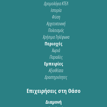
Δρομολόγια ΚΤΕΛ
Ιστορία
Φύση
Αρχιτεκτονική
Πολιτισμός
Χρήσιμα Τηλέφωνα
Περιοχές
Χωριά
Παραλίες
Εμπειρίες
Αξιοθέατα
Δραστηριότητες
Επιχειρήσεις στη Θάσο
Διαμονή