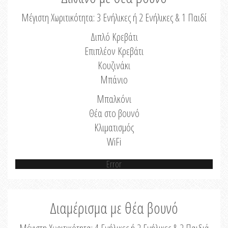
Μέγιστη Χωριτικότητα: 3 Ενήλικες ή 2 Ενήλικες & 1 Παιδί
Διπλό Κρεβάτι
Επιπλέον Κρεβάτι
Κουζινάκι
Μπάνιο
Μπαλκόνι
Θέα στο βουνό
Κλιματισμός
WiFi
Error
Διαμέρισμα με θέα βουνό