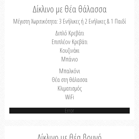
Δίκλινο με θέα θάλασσα
Μέγιστη Χωριτικότητα: 3 Ενήλικες ή 2 Ενήλικες & 1 Παιδί
Διπλό Κρεβάτι
Επιπλέον Κρεβάτι
Κουζινάκι
Μπάνιο
Μπαλκόνι
Θέα στη θάλασσα
Κλιματισμός
WiFi
Error
Δίκλινο με θέα βουνό