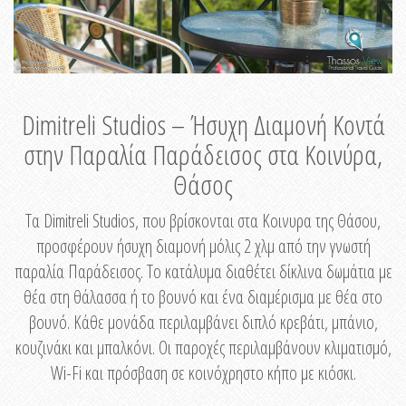
Dimitreli Studios – Ήσυχη Διαμονή Κοντά
στην Παραλία Παράδεισος στα Κοινύρα,
Θάσος
Τα Dimitreli Studios, που βρίσκονται στα Κοινυρα της Θάσου,
προσφέρουν ήσυχη διαμονή μόλις 2 χλμ από την γνωστή
παραλία Παράδεισος. Το κατάλυμα διαθέτει δίκλινα δωμάτια με
θέα στη θάλασσα ή το βουνό και ένα διαμέρισμα με θέα στο
βουνό. Κάθε μονάδα περιλαμβάνει διπλό κρεβάτι, μπάνιο,
κουζινάκι και μπαλκόνι. Οι παροχές περιλαμβάνουν κλιματισμό,
Wi-Fi και πρόσβαση σε κοινόχρηστο κήπο με κιόσκι.