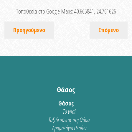
Τοποθεσία στο Google Maps:
40.665841, 24.761626
Προηγούμενο
Επόμενο
Θάσος
Θάσος
Το νησί
Ταξιδευόντας στη Θάσο
Δρομολόγια Πλοίων