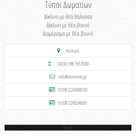
Τύποι Δωματίων
Δίκλινο με θέα θάλασσα
Δίκλινο με θέα βουνό
Διαμέρισμα με θέα βουνό
Κοίνυρα
(0030) 698 765 8500
info@dimitrelis.gr
0103K122K0008100
0103K122K0246001
Error