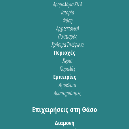
Δρομολόγια ΚΤΕΛ
Ιστορία
Φύση
Αρχιτεκτονική
Πολιτισμός
Χρήσιμα Τηλέφωνα
Περιοχές
Χωριά
Παραλίες
Εμπειρίες
Αξιοθέατα
Δραστηριότητες
Επιχειρήσεις στη Θάσο
Διαμονή