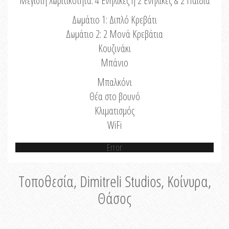
Μέγιστη Χωριτικότητα: 4 Ενήλικες ή 2 Ενήλικες & 2 Παιδιά
Δωμάτιο 1: Διπλό Κρεβάτι
Δωμάτιο 2: 2 Μονά Κρεβάτια
Κουζινάκι
Μπάνιο
Μπαλκόνι
Θέα στο βουνό
Κλιματισμός
WiFi
Error
Τοποθεσία, Dimitreli Studios, Κοίνυρα,
Θάσος