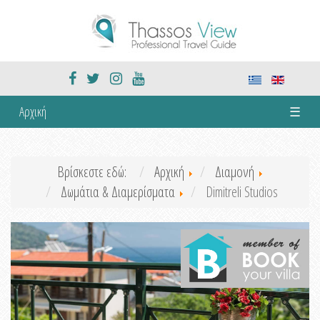
Αρχική
☰
Βρίσκεστε εδώ:
Αρχική
Διαμονή
Δωμάτια & Διαμερίσματα
Dimitreli Studios