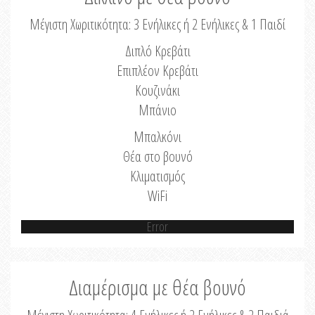
Μέγιστη Χωριτικότητα: 3 Ενήλικες ή 2 Ενήλικες & 1 Παιδί
Διπλό Κρεβάτι
Επιπλέον Κρεβάτι
Κουζινάκι
Μπάνιο
Μπαλκόνι
Θέα στο βουνό
Κλιματισμός
WiFi
Error
Διαμέρισμα με θέα βουνό