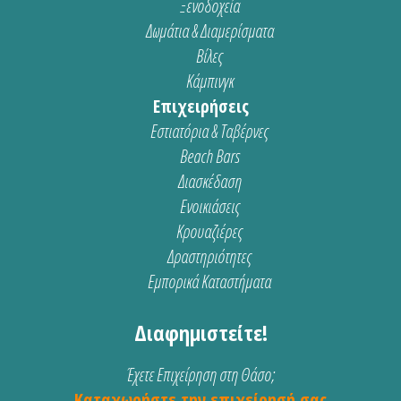
Ξενοδοχεία
Δωμάτια & Διαμερίσματα
Βίλες
Κάμπινγκ
Επιχειρήσεις
Εστιατόρια & Ταβέρνες
Beach Bars
Διασκέδαση
Ενοικιάσεις
Κρουαζιέρες
Δραστηριότητες
Εμπορικά Καταστήματα
Διαφημιστείτε!
Έχετε Επιχείρηση στη Θάσο;
Καταχωρήστε την επιχείρησή σας