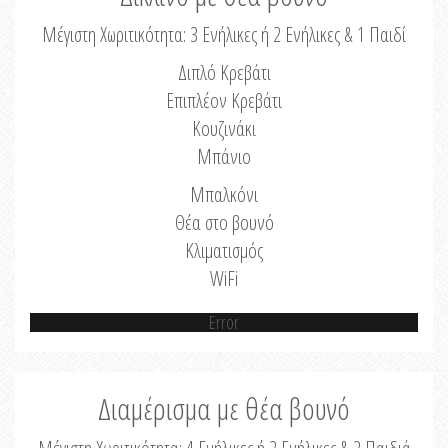
Μέγιστη Χωριτικότητα: 3 Ενήλικες ή 2 Ενήλικες & 1 Παιδί
Διπλό Κρεβάτι
Επιπλέον Κρεβάτι
Κουζινάκι
Μπάνιο
Μπαλκόνι
Θέα στο βουνό
Κλιματισμός
WiFi
Error
Διαμέρισμα με θέα βουνό