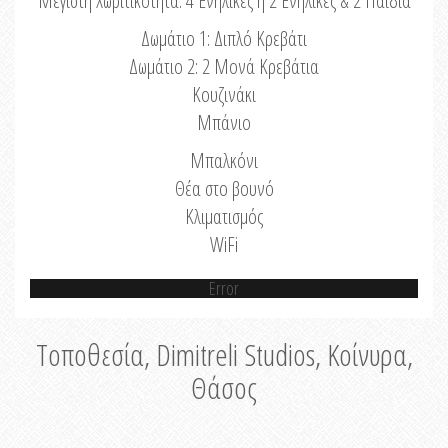
Μέγιστη Χωριτικότητα: 4 Ενήλικες ή 2 Ενήλικες & 2 Παιδιά
Δωμάτιο 1: Διπλό Κρεβάτι
Δωμάτιο 2: 2 Μονά Κρεβάτια
Κουζινάκι
Μπάνιο
Μπαλκόνι
Θέα στο βουνό
Κλιματισμός
WiFi
Error
Τοποθεσία, Dimitreli Studios, Κοίνυρα,
Θάσος