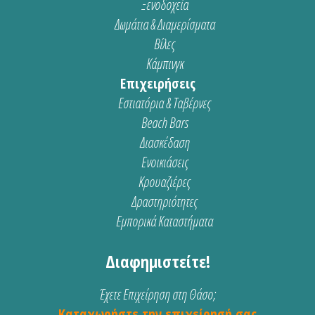
Ξενοδοχεία
Δωμάτια & Διαμερίσματα
Βίλες
Κάμπινγκ
Επιχειρήσεις
Εστιατόρια & Ταβέρνες
Beach Bars
Διασκέδαση
Ενοικιάσεις
Κρουαζιέρες
Δραστηριότητες
Εμπορικά Καταστήματα
Διαφημιστείτε!
Έχετε Επιχείρηση στη Θάσο;
Καταχωρήστε την επιχείρησή σας