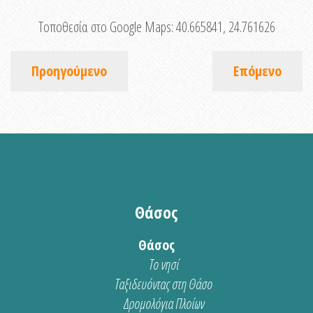
Τοποθεσία στο Google Maps:
40.665841, 24.761626
Προηγούμενο
Επόμενο
Θάσος
Θάσος
Το νησί
Ταξιδευόντας στη Θάσο
Δρομολόγια Πλοίων