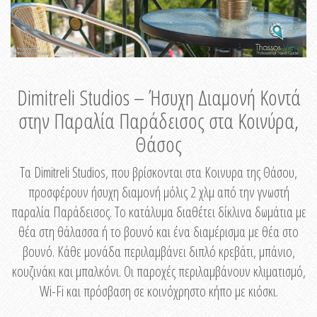
Dimitreli Studios – Ήσυχη Διαμονή Κοντά
στην Παραλία Παράδεισος στα Κοινύρα,
Θάσος
Τα Dimitreli Studios, που βρίσκονται στα Κοινυρα της Θάσου,
προσφέρουν ήσυχη διαμονή μόλις 2 χλμ από την γνωστή
παραλία Παράδεισος. Το κατάλυμα διαθέτει δίκλινα δωμάτια με
θέα στη θάλασσα ή το βουνό και ένα διαμέρισμα με θέα στο
βουνό. Κάθε μονάδα περιλαμβάνει διπλό κρεβάτι, μπάνιο,
κουζινάκι και μπαλκόνι. Οι παροχές περιλαμβάνουν κλιματισμό,
Wi-Fi και πρόσβαση σε κοινόχρηστο κήπο με κιόσκι.