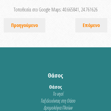
Τοποθεσία στο Google Maps:
40.665841, 24.761626
Προηγούμενο
Επόμενο
Θάσος
Θάσος
Το νησί
Ταξιδευόντας στη Θάσο
Δρομολόγια Πλοίων