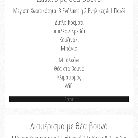
Μέγιστη Χωριτικότητα: 3 Ενήλικες ή 2 Ενήλικες & 1 Παιδί
Διπλό Κρεβάτι
Επιπλέον Κρεβάτι
Κουζινάκι
Μπάνιο
Μπαλκόνι
Θέα στο βουνό
Κλιματισμός
WiFi
Error
Διαμέρισμα με θέα βουνό