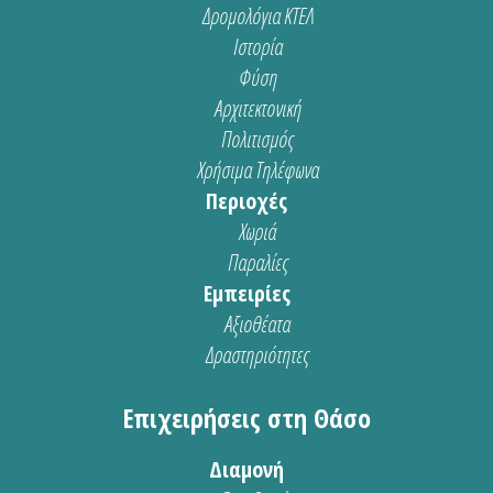
Δρομολόγια ΚΤΕΛ
Ιστορία
Φύση
Αρχιτεκτονική
Πολιτισμός
Χρήσιμα Τηλέφωνα
Περιοχές
Χωριά
Παραλίες
Εμπειρίες
Αξιοθέατα
Δραστηριότητες
Επιχειρήσεις στη Θάσο
Διαμονή