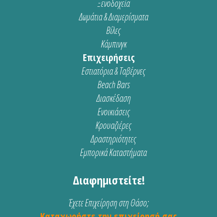
Ξενοδοχεία
Δωμάτια & Διαμερίσματα
Βίλες
Κάμπινγκ
Επιχειρήσεις
Εστιατόρια & Ταβέρνες
Beach Bars
Διασκέδαση
Ενοικιάσεις
Κρουαζιέρες
Δραστηριότητες
Εμπορικά Καταστήματα
Διαφημιστείτε!
Έχετε Επιχείρηση στη Θάσο;
Καταχωρήστε την επιχείρησή σας