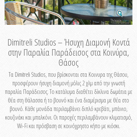
Dimitreli Studios – Ήσυχη Διαμονή Κοντά
στην Παραλία Παράδεισος στα Κοινύρα,
Θάσος
Τα Dimitreli Studios, που βρίσκονται στα Κοινυρα της Θάσου,
προσφέρουν ήσυχη διαμονή μόλις 2 χλμ από την γνωστή
παραλία Παράδεισος. Το κατάλυμα διαθέτει δίκλινα δωμάτια με
θέα στη θάλασσα ή το βουνό και ένα διαμέρισμα με θέα στο
βουνό. Κάθε μονάδα περιλαμβάνει διπλό κρεβάτι, μπάνιο,
κουζινάκι και μπαλκόνι. Οι παροχές περιλαμβάνουν κλιματισμό,
Wi-Fi και πρόσβαση σε κοινόχρηστο κήπο με κιόσκι.