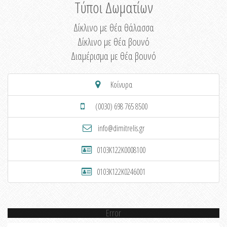
Τύποι Δωματίων
Δίκλινο με θέα θάλασσα
Δίκλινο με θέα βουνό
Διαμέρισμα με θέα βουνό
Κοίνυρα
(0030) 698 765 8500
info@dimitrelis.gr
0103K122K0008100
0103K122K0246001
Error