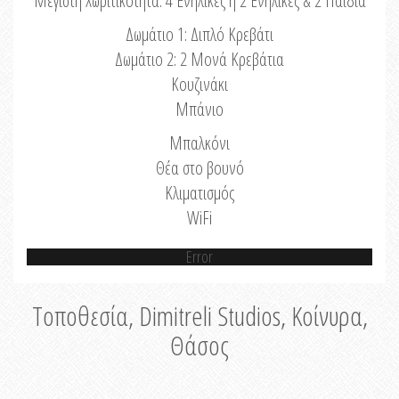
Μέγιστη Χωριτικότητα: 4 Ενήλικες ή 2 Ενήλικες & 2 Παιδιά
Δωμάτιο 1: Διπλό Κρεβάτι
Δωμάτιο 2: 2 Μονά Κρεβάτια
Κουζινάκι
Μπάνιο
Μπαλκόνι
Θέα στο βουνό
Κλιματισμός
WiFi
Error
Τοποθεσία, Dimitreli Studios, Κοίνυρα,
Θάσος