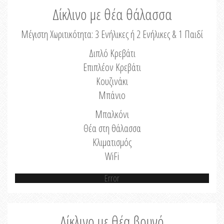
Δίκλινο με θέα θάλασσα
Μέγιστη Χωριτικότητα: 3 Ενήλικες ή 2 Ενήλικες & 1 Παιδί
Διπλό Κρεβάτι
Επιπλέον Κρεβάτι
Κουζινάκι
Μπάνιο
Μπαλκόνι
Θέα στη θάλασσα
Κλιματισμός
WiFi
Error
Δίκλινο με θέα βουνό