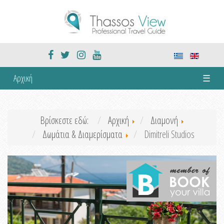
Αρχική
☰
Βρίσκεστε εδώ:
Αρχική
Διαμονή
Δωμάτια & Διαμερίσματα
Dimitreli Studios