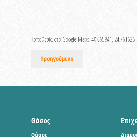
Τοποθεσία στο Google Maps:
40.665841, 24.761626
Προηγούμενο
Θάσος
Επιχ
Θάσος
Διαμο