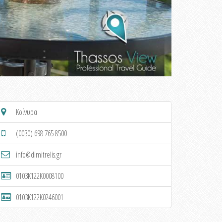
Κοίνυρα
(0030) 698 765 8500
info@dimitrelis.gr
0103K122K0008100
0103K122K0246001