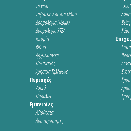
Το νησί
Ξενοδ
Ταξιδευόντας στη Θάσο
Δωμάτ
Δρομολόγια Πλοίων
Βίλες
Δρομολόγια ΚΤΕΛ
Κάμπι
Ιστορία
Επιχει
Φύση
Εστια
Αρχιτεκτονική
Beach
Πολιτισμός
Διασ
Χρήσιμα Τηλέφωνα
Ενοικ
Περιοχές
Κρου
Χωριά
Δρασ
Παραλίες
Εμπο
Εμπειρίες
Αξιοθέατα
Δραστηριότητες