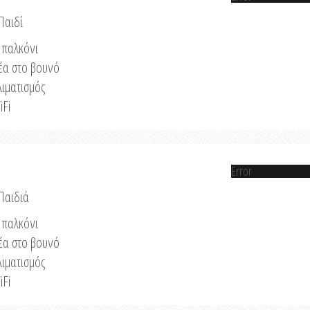
Παιδί
παλκόνι
έα στο βουνό
λιματισμός
iFi
Error
 Παιδιά
παλκόνι
έα στο βουνό
λιματισμός
iFi