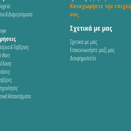
οχεία
Καταχωρήστε την επιχεί
ια & Διαμερίσματα
σας
Σχετικά με μας
νγκ
ρήσεις
Σχετικά με μας
τόρια & Ταβέρνες
Επικοινωνήστε μαζί μας
 Bars
Διαφημιστείτε
κέδαση
ιάσεις
αζιέρες
τηριότητες
ρικά Καταστήματα