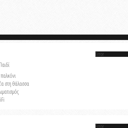
Error
Παιδί
παλκόνι
έα στη θάλασσα
λιματισμός
iFi
Error