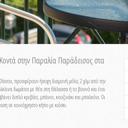
ή Κοντά στην Παραλία Παράδεισος στα
ης Θάσου, προσφέρουν ήσυχη διαμονή μόλις 2 χλμ από την
ίκλινα δωμάτια με θέα στη θάλασσα ή το βουνό και ένα
άνει διπλό κρεβάτι, μπάνιο, κουζινάκι και μπαλκόνι. Οι
αση σε κοινόχρηστο κήπο με κιόσκι.