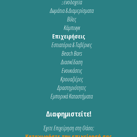
Ξενοδοχεία
Δωμάτια & Διαμερίσματα
Βίλες
Κάμπινγκ
Επιχειρήσεις
Εστιατόρια & Ταβέρνες
Beach Bars
Διασκέδαση
Ενοικιάσεις
Κρουαζιέρες
Δραστηριότητες
Εμπορικά Καταστήματα
Διαφημιστείτε!
Έχετε Επιχείρηση στη Θάσο;
Καταχωρήστε την επιχείρησή σας