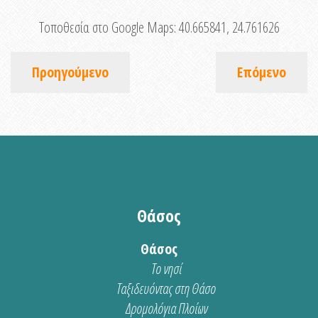
Τοποθεσία στο Google Maps:
40.665841, 24.761626
Προηγούμενο
Επόμενο
Θάσος
Θάσος
Το νησί
Ταξιδευόντας στη Θάσο
Δρομολόγια Πλοίων