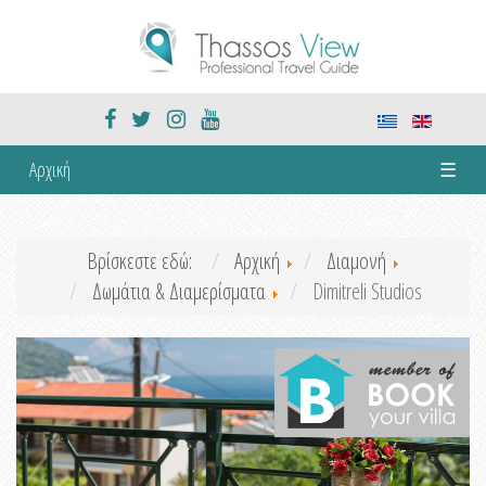
Αρχική
☰
Βρίσκεστε εδώ:
Αρχική
Διαμονή
Δωμάτια & Διαμερίσματα
Dimitreli Studios