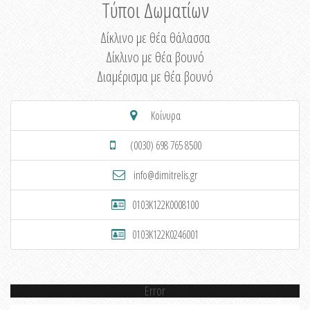
Τύποι Δωματίων
Δίκλινο με θέα θάλασσα
Δίκλινο με θέα βουνό
Διαμέρισμα με θέα βουνό
Κοίνυρα
(0030) 698 765 8500
info@dimitrelis.gr
0103K122K0008100
0103K122K0246001
Error