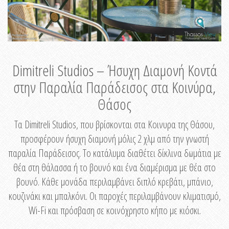
Dimitreli Studios – Ήσυχη Διαμονή Κοντά
στην Παραλία Παράδεισος στα Κοινύρα,
Θάσος
Τα Dimitreli Studios, που βρίσκονται στα Κοινυρα της Θάσου,
προσφέρουν ήσυχη διαμονή μόλις 2 χλμ από την γνωστή
παραλία Παράδεισος. Το κατάλυμα διαθέτει δίκλινα δωμάτια με
θέα στη θάλασσα ή το βουνό και ένα διαμέρισμα με θέα στο
βουνό. Κάθε μονάδα περιλαμβάνει διπλό κρεβάτι, μπάνιο,
κουζινάκι και μπαλκόνι. Οι παροχές περιλαμβάνουν κλιματισμό,
Wi-Fi και πρόσβαση σε κοινόχρηστο κήπο με κιόσκι.