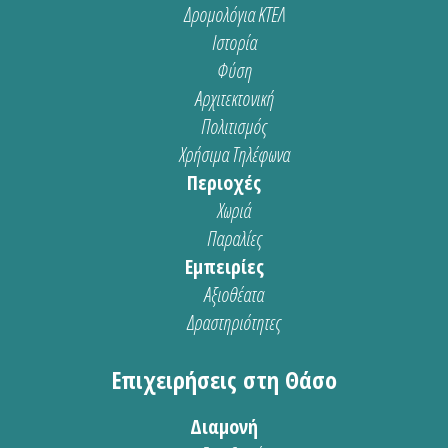
Δρομολόγια ΚΤΕΛ
Ιστορία
Φύση
Αρχιτεκτονική
Πολιτισμός
Χρήσιμα Τηλέφωνα
Περιοχές
Χωριά
Παραλίες
Εμπειρίες
Αξιοθέατα
Δραστηριότητες
Επιχειρήσεις στη Θάσο
Διαμονή