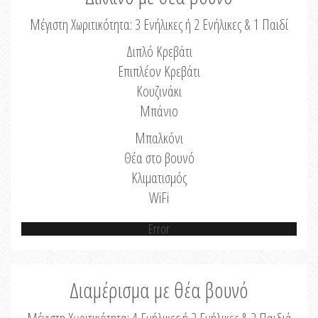
Μέγιστη Χωριτικότητα: 3 Ενήλικες ή 2 Ενήλικες & 1 Παιδί
Διπλό Κρεβάτι
Επιπλέον Κρεβάτι
Κουζινάκι
Μπάνιο
Μπαλκόνι
Θέα στο βουνό
Κλιματισμός
WiFi
Error
Διαμέρισμα με θέα βουνό