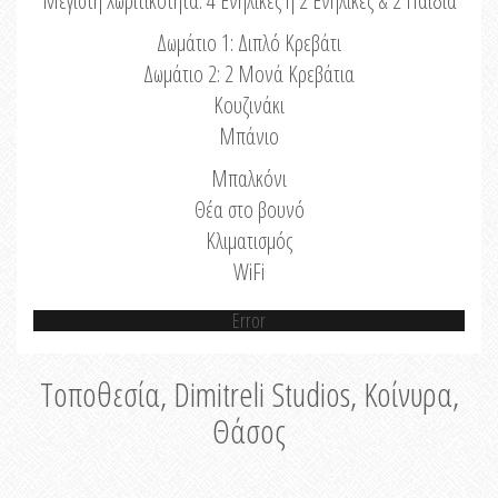
Μέγιστη Χωριτικότητα: 4 Ενήλικες ή 2 Ενήλικες & 2 Παιδιά
Δωμάτιο 1: Διπλό Κρεβάτι
Δωμάτιο 2: 2 Μονά Κρεβάτια
Κουζινάκι
Μπάνιο
Μπαλκόνι
Θέα στο βουνό
Κλιματισμός
WiFi
Error
Τοποθεσία, Dimitreli Studios, Κοίνυρα,
Θάσος