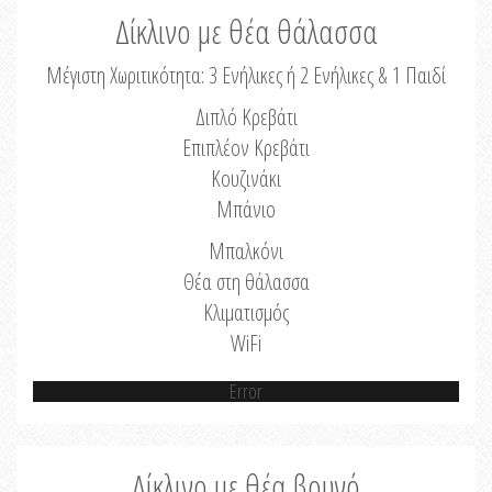
Δίκλινο με θέα θάλασσα
Μέγιστη Χωριτικότητα: 3 Ενήλικες ή 2 Ενήλικες & 1 Παιδί
Διπλό Κρεβάτι
Επιπλέον Κρεβάτι
Κουζινάκι
Μπάνιο
Μπαλκόνι
Θέα στη θάλασσα
Κλιματισμός
WiFi
Error
Δίκλινο με θέα βουνό