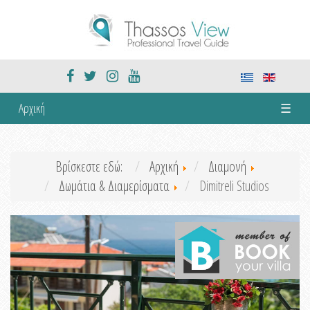
Αρχική
☰
Βρίσκεστε εδώ:
Αρχική
Διαμονή
Δωμάτια & Διαμερίσματα
Dimitreli Studios