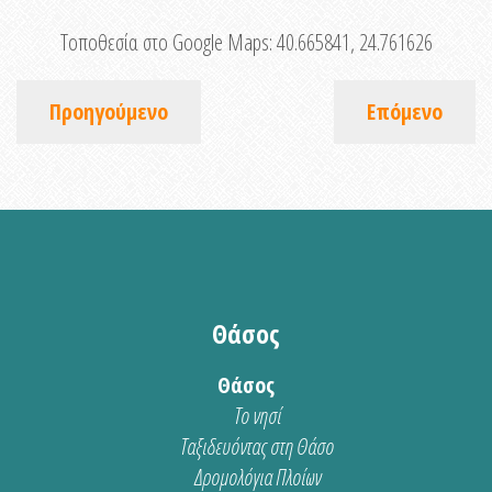
Τοποθεσία στο Google Maps:
40.665841, 24.761626
Προηγούμενο
Επόμενο
Θάσος
Θάσος
Το νησί
Ταξιδευόντας στη Θάσο
Δρομολόγια Πλοίων