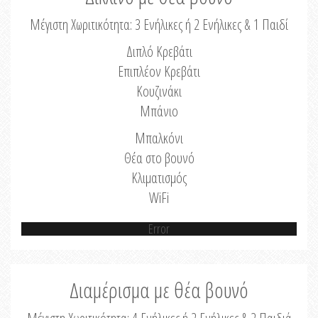
Μέγιστη Χωριτικότητα: 3 Ενήλικες ή 2 Ενήλικες & 1 Παιδί
Διπλό Κρεβάτι
Επιπλέον Κρεβάτι
Κουζινάκι
Μπάνιο
Μπαλκόνι
Θέα στο βουνό
Κλιματισμός
WiFi
Error
Διαμέρισμα με θέα βουνό