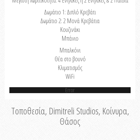
Μέγιστη Χωριτικότητα: 4 Ενήλικες ή 2 Ενήλικες & 2 Παιδιά
Δωμάτιο 1: Διπλό Κρεβάτι
Δωμάτιο 2: 2 Μονά Κρεβάτια
Κουζινάκι
Μπάνιο
Μπαλκόνι
Θέα στο βουνό
Κλιματισμός
WiFi
Error
Τοποθεσία, Dimitreli Studios, Κοίνυρα,
Θάσος