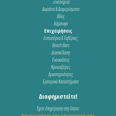
Ξενοδοχεία
Δωμάτια & Διαμερίσματα
Βίλες
Κάμπινγκ
Επιχειρήσεις
Εστιατόρια & Ταβέρνες
Beach Bars
Διασκέδαση
Ενοικιάσεις
Κρουαζιέρες
Δραστηριότητες
Εμπορικά Καταστήματα
Διαφημιστείτε!
Έχετε Επιχείρηση στη Θάσο;
Καταχωρήστε την επιχείρησή σας