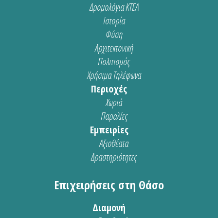
Δρομολόγια ΚΤΕΛ
Ιστορία
Φύση
Αρχιτεκτονική
Πολιτισμός
Χρήσιμα Τηλέφωνα
Περιοχές
Χωριά
Παραλίες
Εμπειρίες
Αξιοθέατα
Δραστηριότητες
Επιχειρήσεις στη Θάσο
Διαμονή