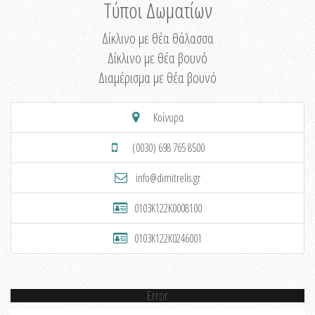
Τύποι Δωματίων
Δίκλινο με θέα θάλασσα
Δίκλινο με θέα βουνό
Διαμέρισμα με θέα βουνό
Κοίνυρα
(0030) 698 765 8500
info@dimitrelis.gr
0103K122K0008100
0103K122K0246001
Error