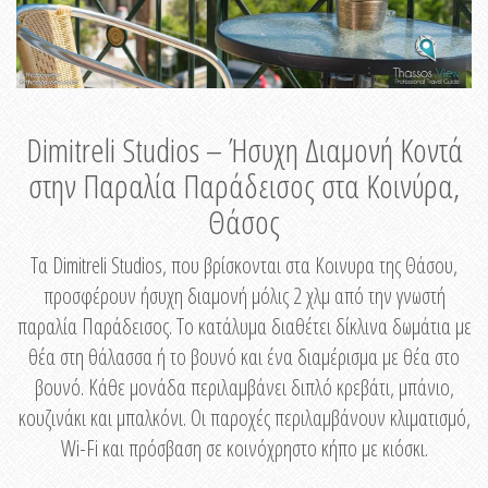
Dimitreli Studios – Ήσυχη Διαμονή Κοντά
στην Παραλία Παράδεισος στα Κοινύρα,
Θάσος
Τα Dimitreli Studios, που βρίσκονται στα Κοινυρα της Θάσου,
προσφέρουν ήσυχη διαμονή μόλις 2 χλμ από την γνωστή
παραλία Παράδεισος. Το κατάλυμα διαθέτει δίκλινα δωμάτια με
θέα στη θάλασσα ή το βουνό και ένα διαμέρισμα με θέα στο
βουνό. Κάθε μονάδα περιλαμβάνει διπλό κρεβάτι, μπάνιο,
κουζινάκι και μπαλκόνι. Οι παροχές περιλαμβάνουν κλιματισμό,
Wi-Fi και πρόσβαση σε κοινόχρηστο κήπο με κιόσκι.