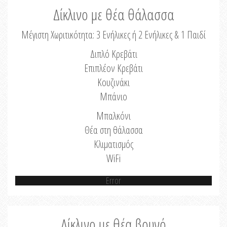
Δίκλινο με θέα θάλασσα
Μέγιστη Χωριτικότητα: 3 Ενήλικες ή 2 Ενήλικες & 1 Παιδί
Διπλό Κρεβάτι
Επιπλέον Κρεβάτι
Κουζινάκι
Μπάνιο
Μπαλκόνι
Θέα στη θάλασσα
Κλιματισμός
WiFi
Error
Δίκλινο με θέα βουνό