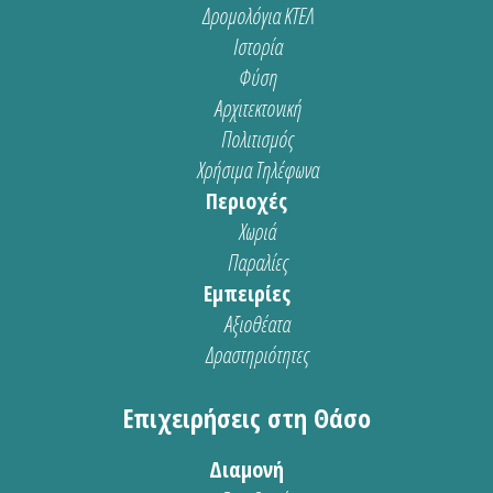
Δρομολόγια ΚΤΕΛ
Ιστορία
Φύση
Αρχιτεκτονική
Πολιτισμός
Χρήσιμα Τηλέφωνα
Περιοχές
Χωριά
Παραλίες
Εμπειρίες
Αξιοθέατα
Δραστηριότητες
Επιχειρήσεις στη Θάσο
Διαμονή