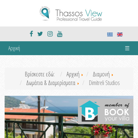
Αρχική
☰
Βρίσκεστε εδώ:
Αρχική
Διαμονή
Δωμάτια & Διαμερίσματα
Dimitreli Studios