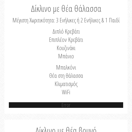
Δίκλινο με θέα θάλασσα
Μέγιστη Χωριτικότητα: 3 Ενήλικες ή 2 Ενήλικες & 1 Παιδί
Διπλό Κρεβάτι
Επιπλέον Κρεβάτι
Κουζινάκι
Μπάνιο
Μπαλκόνι
Θέα στη θάλασσα
Κλιματισμός
WiFi
Error
Δίκλινο με θέα βουνό