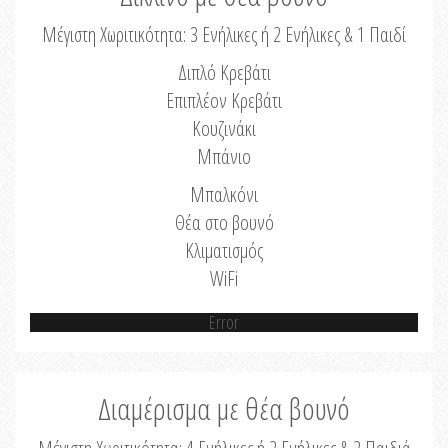
Μέγιστη Χωριτικότητα: 3 Ενήλικες ή 2 Ενήλικες & 1 Παιδί
Διπλό Κρεβάτι
Επιπλέον Κρεβάτι
Κουζινάκι
Μπάνιο
Μπαλκόνι
Θέα στο βουνό
Κλιματισμός
WiFi
Error
Διαμέρισμα με θέα βουνό