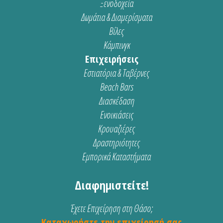
Ξενοδοχεία
Δωμάτια & Διαμερίσματα
Βίλες
Κάμπινγκ
Επιχειρήσεις
Εστιατόρια & Ταβέρνες
Beach Bars
Διασκέδαση
Ενοικιάσεις
Κρουαζιέρες
Δραστηριότητες
Εμπορικά Καταστήματα
Διαφημιστείτε!
Έχετε Επιχείρηση στη Θάσο;
Καταχωρήστε την επιχείρησή σας