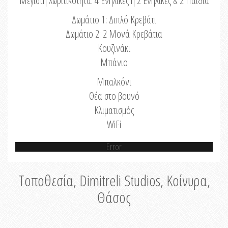
Μέγιστη Χωριτικότητα: 4 Ενήλικες ή 2 Ενήλικες & 2 Παιδιά
Δωμάτιο 1: Διπλό Κρεβάτι
Δωμάτιο 2: 2 Μονά Κρεβάτια
Κουζινάκι
Μπάνιο
Μπαλκόνι
Θέα στο βουνό
Κλιματισμός
WiFi
Error
Τοποθεσία, Dimitreli Studios, Κοίνυρα,
Θάσος