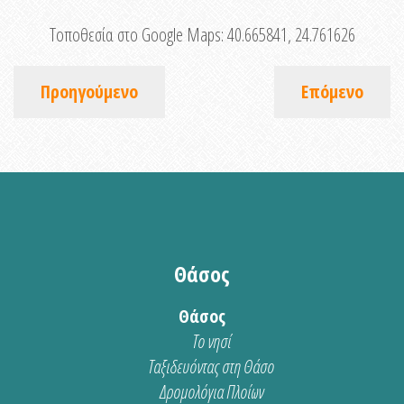
Τοποθεσία στο Google Maps:
40.665841, 24.761626
Προηγούμενο
Επόμενο
Θάσος
Θάσος
Το νησί
Ταξιδευόντας στη Θάσο
Δρομολόγια Πλοίων