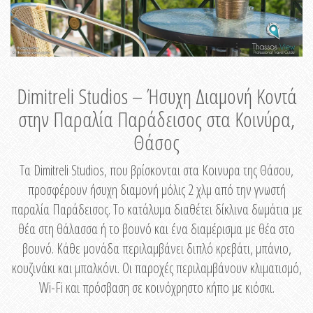
Dimitreli Studios – Ήσυχη Διαμονή Κοντά
στην Παραλία Παράδεισος στα Κοινύρα,
Θάσος
Τα Dimitreli Studios, που βρίσκονται στα Κοινυρα της Θάσου,
προσφέρουν ήσυχη διαμονή μόλις 2 χλμ από την γνωστή
παραλία Παράδεισος. Το κατάλυμα διαθέτει δίκλινα δωμάτια με
θέα στη θάλασσα ή το βουνό και ένα διαμέρισμα με θέα στο
βουνό. Κάθε μονάδα περιλαμβάνει διπλό κρεβάτι, μπάνιο,
κουζινάκι και μπαλκόνι. Οι παροχές περιλαμβάνουν κλιματισμό,
Wi-Fi και πρόσβαση σε κοινόχρηστο κήπο με κιόσκι.