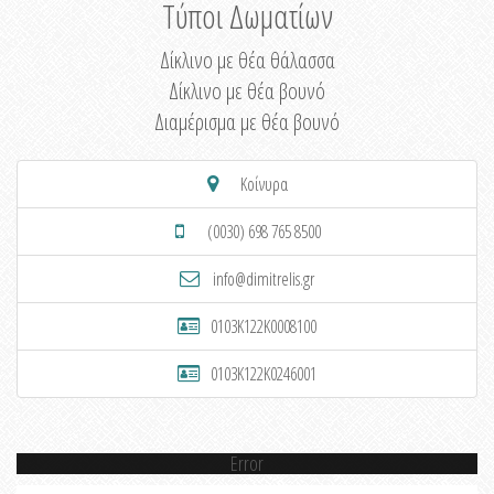
Τύποι Δωματίων
Δίκλινο με θέα θάλασσα
Δίκλινο με θέα βουνό
Διαμέρισμα με θέα βουνό
Κοίνυρα
(0030) 698 765 8500
info@dimitrelis.gr
0103K122K0008100
0103K122K0246001
Error