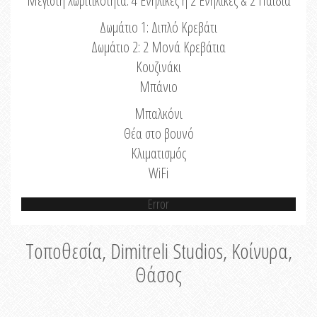
Μέγιστη Χωριτικότητα: 4 Ενήλικες ή 2 Ενήλικες & 2 Παιδιά
Δωμάτιο 1: Διπλό Κρεβάτι
Δωμάτιο 2: 2 Μονά Κρεβάτια
Κουζινάκι
Μπάνιο
Μπαλκόνι
Θέα στο βουνό
Κλιματισμός
WiFi
Error
Τοποθεσία, Dimitreli Studios, Κοίνυρα,
Θάσος