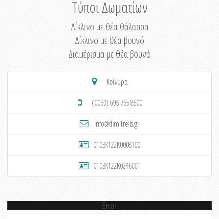
Τύποι Δωματίων
Δίκλινο με θέα θάλασσα
Δίκλινο με θέα βουνό
Διαμέρισμα με θέα βουνό
Κοίνυρα
(0030) 698 765 8500
info@dimitrelis.gr
0103K122K0008100
0103K122K0246001
Error