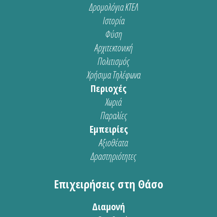
Δρομολόγια ΚΤΕΛ
Ιστορία
Φύση
Αρχιτεκτονική
Πολιτισμός
Χρήσιμα Τηλέφωνα
Περιοχές
Χωριά
Παραλίες
Εμπειρίες
Αξιοθέατα
Δραστηριότητες
Επιχειρήσεις στη Θάσο
Διαμονή