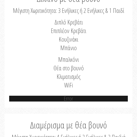
Μέγιστη Χωριτικότητα: 3 Ενήλικες ή 2 Ενήλικες & 1 Παιδί
Διπλό Κρεβάτι
Επιπλέον Κρεβάτι
Κουζινάκι
Μπάνιο
Μπαλκόνι
Θέα στο βουνό
Κλιματισμός
WiFi
Error
Διαμέρισμα με θέα βουνό