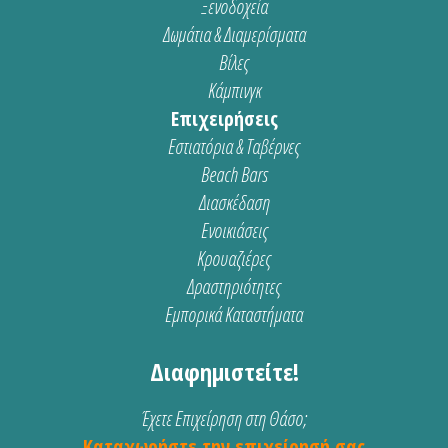
Ξενοδοχεία
Δωμάτια & Διαμερίσματα
Βίλες
Κάμπινγκ
Επιχειρήσεις
Εστιατόρια & Ταβέρνες
Beach Bars
Διασκέδαση
Ενοικιάσεις
Κρουαζιέρες
Δραστηριότητες
Εμπορικά Καταστήματα
Διαφημιστείτε!
Έχετε Επιχείρηση στη Θάσο;
Καταχωρήστε την επιχείρησή σας