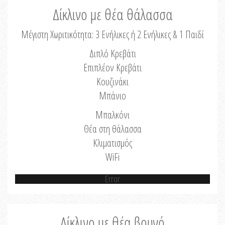
Δίκλινο με θέα θάλασσα
Μέγιστη Χωριτικότητα: 3 Ενήλικες ή 2 Ενήλικες & 1 Παιδί
Διπλό Κρεβάτι
Επιπλέον Κρεβάτι
Κουζινάκι
Μπάνιο
Μπαλκόνι
Θέα στη θάλασσα
Κλιματισμός
WiFi
Error
Δίκλινο με θέα βουνό