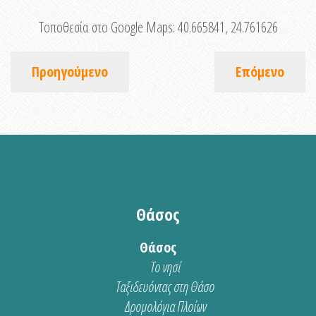
Τοποθεσία στο Google Maps:
40.665841, 24.761626
Προηγούμενο
Επόμενο
Θάσος
Θάσος
Το νησί
Ταξιδευόντας στη Θάσο
Δρομολόγια Πλοίων