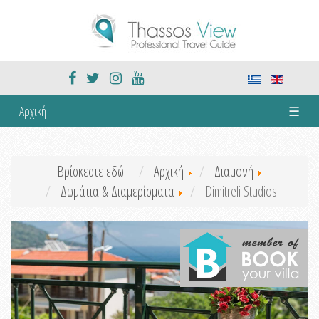
Αρχική
☰
Βρίσκεστε εδώ:
Αρχική
Διαμονή
Δωμάτια & Διαμερίσματα
Dimitreli Studios