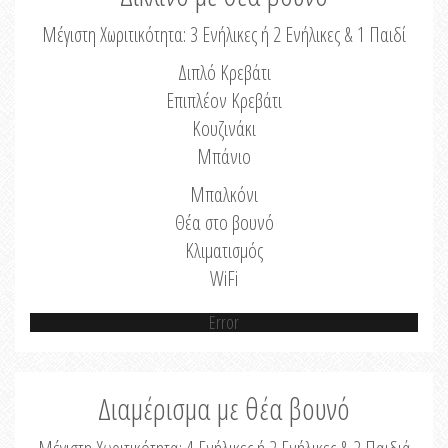
Μέγιστη Χωριτικότητα: 3 Ενήλικες ή 2 Ενήλικες & 1 Παιδί
Διπλό Κρεβάτι
Επιπλέον Κρεβάτι
Κουζινάκι
Μπάνιο
Μπαλκόνι
Θέα στο βουνό
Κλιματισμός
WiFi
Error
Διαμέρισμα με θέα βουνό