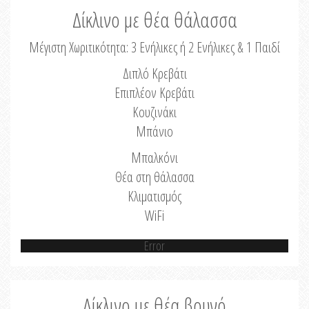
Δίκλινο με θέα θάλασσα
Μέγιστη Χωριτικότητα: 3 Ενήλικες ή 2 Ενήλικες & 1 Παιδί
Διπλό Κρεβάτι
Επιπλέον Κρεβάτι
Κουζινάκι
Μπάνιο
Μπαλκόνι
Θέα στη θάλασσα
Κλιματισμός
WiFi
Error
Δίκλινο με θέα βουνό