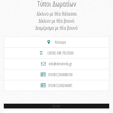
Τύποι Δωματίων
Δίκλινο με θέα θάλασσα
Δίκλινο με θέα βουνό
Διαμέρισμα με θέα βουνό
Κοίνυρα
(0030) 698 765 8500
info@dimitrelis.gr
0103K122K0008100
0103K122K0246001
Error