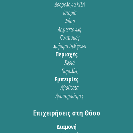
Δρομολόγια ΚΤΕΛ
Ιστορία
Φύση
Αρχιτεκτονική
Πολιτισμός
Χρήσιμα Τηλέφωνα
Περιοχές
Χωριά
Παραλίες
Εμπειρίες
Αξιοθέατα
Δραστηριότητες
Επιχειρήσεις στη Θάσο
Διαμονή