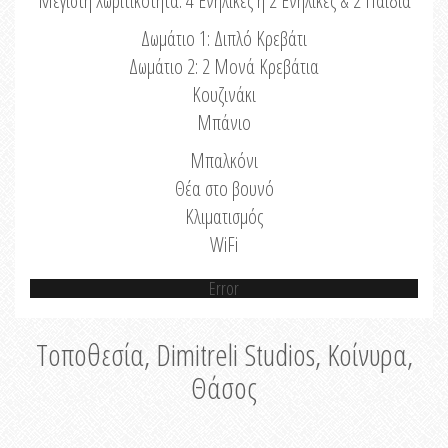
Μέγιστη Χωριτικότητα: 4 Ενήλικες ή 2 Ενήλικες & 2 Παιδιά
Δωμάτιο 1: Διπλό Κρεβάτι
Δωμάτιο 2: 2 Μονά Κρεβάτια
Κουζινάκι
Μπάνιο
Μπαλκόνι
Θέα στο βουνό
Κλιματισμός
WiFi
Error
Τοποθεσία, Dimitreli Studios, Κοίνυρα,
Θάσος