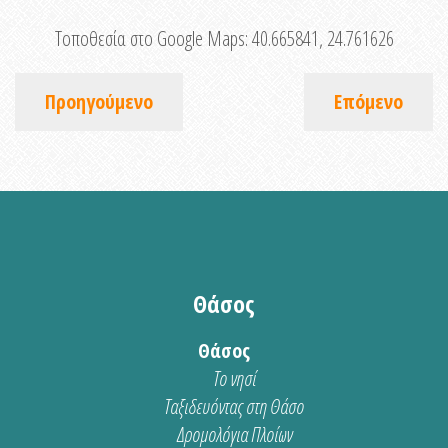
Τοποθεσία στο Google Maps:
40.665841, 24.761626
Προηγούμενο
Επόμενο
Θάσος
Θάσος
Το νησί
Ταξιδευόντας στη Θάσο
Δρομολόγια Πλοίων