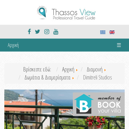
Αρχική
☰
Βρίσκεστε εδώ:
Αρχική
Διαμονή
Δωμάτια & Διαμερίσματα
Dimitreli Studios