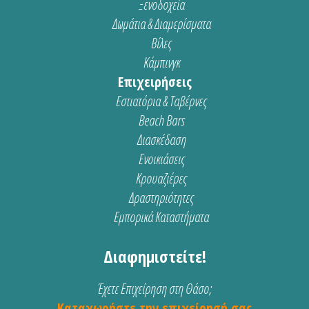
Ξενοδοχεία
Δωμάτια & Διαμερίσματα
Βίλες
Κάμπινγκ
Επιχειρήσεις
Εστιατόρια & Ταβέρνες
Beach Bars
Διασκέδαση
Ενοικιάσεις
Κρουαζιέρες
Δραστηριότητες
Εμπορικά Καταστήματα
Διαφημιστείτε!
Έχετε Επιχείρηση στη Θάσο;
Καταχωρήστε την επιχείρησή σας