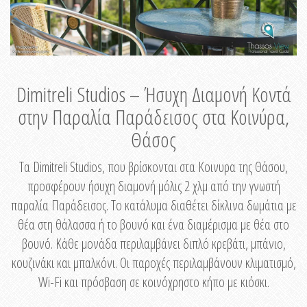
Dimitreli Studios – Ήσυχη Διαμονή Κοντά
στην Παραλία Παράδεισος στα Κοινύρα,
Θάσος
Τα Dimitreli Studios, που βρίσκονται στα Κοινυρα της Θάσου,
προσφέρουν ήσυχη διαμονή μόλις 2 χλμ από την γνωστή
παραλία Παράδεισος. Το κατάλυμα διαθέτει δίκλινα δωμάτια με
θέα στη θάλασσα ή το βουνό και ένα διαμέρισμα με θέα στο
βουνό. Κάθε μονάδα περιλαμβάνει διπλό κρεβάτι, μπάνιο,
κουζινάκι και μπαλκόνι. Οι παροχές περιλαμβάνουν κλιματισμό,
Wi-Fi και πρόσβαση σε κοινόχρηστο κήπο με κιόσκι.