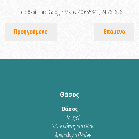
Τοποθεσία στο Google Maps:
40.665841, 24.761626
Προηγούμενο
Επόμενο
Θάσος
Θάσος
Το νησί
Ταξιδευόντας στη Θάσο
Δρομολόγια Πλοίων