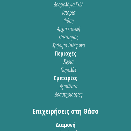
Δρομολόγια ΚΤΕΛ
Ιστορία
Φύση
Αρχιτεκτονική
Πολιτισμός
Χρήσιμα Τηλέφωνα
Περιοχές
Χωριά
Παραλίες
Εμπειρίες
Αξιοθέατα
Δραστηριότητες
Επιχειρήσεις στη Θάσο
Διαμονή