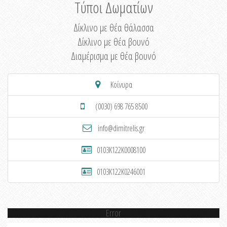
Τύποι Δωματίων
Δίκλινο με θέα θάλασσα
Δίκλινο με θέα βουνό
Διαμέρισμα με θέα βουνό
Κοίνυρα
(0030) 698 765 8500
info@dimitrelis.gr
0103K122K0008100
0103K122K0246001
Error