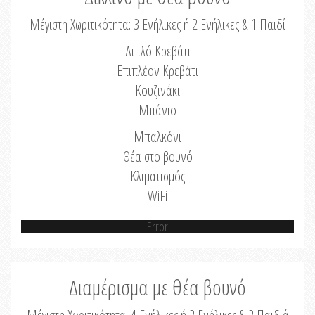
Μέγιστη Χωριτικότητα: 3 Ενήλικες ή 2 Ενήλικες & 1 Παιδί
Διπλό Κρεβάτι
Επιπλέον Κρεβάτι
Κουζινάκι
Μπάνιο
Μπαλκόνι
Θέα στο βουνό
Κλιματισμός
WiFi
Error
Διαμέρισμα με θέα βουνό