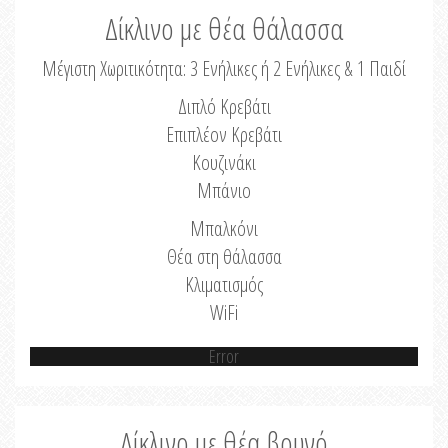
Δίκλινο με θέα θάλασσα
Μέγιστη Χωριτικότητα: 3 Ενήλικες ή 2 Ενήλικες & 1 Παιδί
Διπλό Κρεβάτι
Επιπλέον Κρεβάτι
Κουζινάκι
Μπάνιο
Μπαλκόνι
Θέα στη θάλασσα
Κλιματισμός
WiFi
Error
Δίκλινο με θέα βουνό