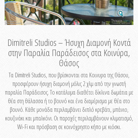
Dimitreli Studios – Ήσυχη Διαμονή Κοντά
στην Παραλία Παράδεισος στα Κοινύρα,
Θάσος
Τα Dimitreli Studios, που βρίσκονται στα Κοινυρα της Θάσου,
προσφέρουν ήσυχη διαμονή μόλις 2 χλμ από την γνωστή
παραλία Παράδεισος. Το κατάλυμα διαθέτει δίκλινα δωμάτια με
θέα στη θάλασσα ή το βουνό και ένα διαμέρισμα με θέα στο
βουνό. Κάθε μονάδα περιλαμβάνει διπλό κρεβάτι, μπάνιο,
κουζινάκι και μπαλκόνι. Οι παροχές περιλαμβάνουν κλιματισμό,
Wi-Fi και πρόσβαση σε κοινόχρηστο κήπο με κιόσκι.