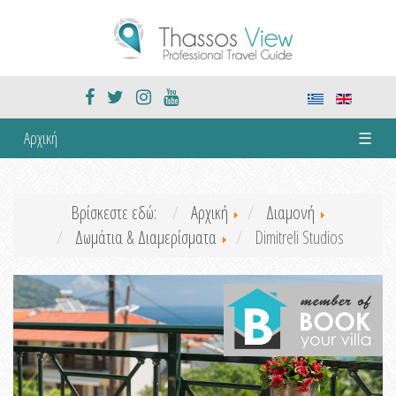
Αρχική
☰
Βρίσκεστε εδώ:
Αρχική
Διαμονή
Δωμάτια & Διαμερίσματα
Dimitreli Studios