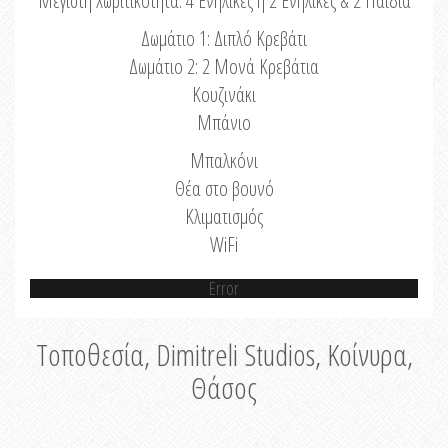
Μέγιστη Χωριτικότητα: 4 Ενήλικες ή 2 Ενήλικες & 2 Παιδιά
Δωμάτιο 1: Διπλό Κρεβάτι
Δωμάτιο 2: 2 Μονά Κρεβάτια
Κουζινάκι
Μπάνιο
Μπαλκόνι
Θέα στο βουνό
Κλιματισμός
WiFi
Error
Τοποθεσία, Dimitreli Studios, Κοίνυρα,
Θάσος