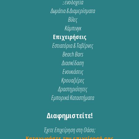
Ξενοδοχεία
Δωμάτια & Διαμερίσματα
Βίλες
Κάμπινγκ
Επιχειρήσεις
Εστιατόρια & Ταβέρνες
Beach Bars
Διασκέδαση
Ενοικιάσεις
Κρουαζιέρες
Δραστηριότητες
Εμπορικά Καταστήματα
Διαφημιστείτε!
Έχετε Επιχείρηση στη Θάσο;
Καταχωρήστε την επιχείρησή σας