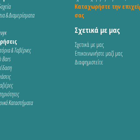
οχεία
Καταχωρήστε την επιχεί
ια & Διαμερίσματα
σας
Σχετικά με μας
νγκ
ρήσεις
Σχετικά με μας
τόρια & Ταβέρνες
Επικοινωνήστε μαζί μας
 Bars
Διαφημιστείτε
κέδαση
ιάσεις
αζιέρες
τηριότητες
ρικά Καταστήματα