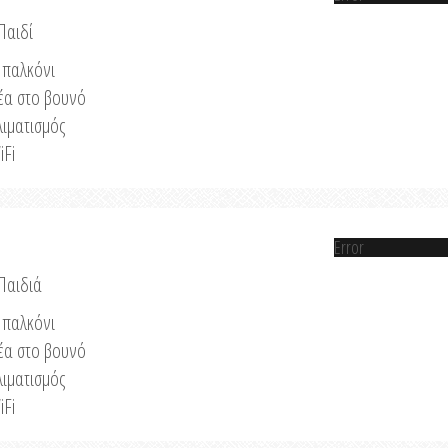
Παιδί
παλκόνι
έα στο βουνό
λιματισμός
iFi
Error
 Παιδιά
παλκόνι
έα στο βουνό
λιματισμός
iFi