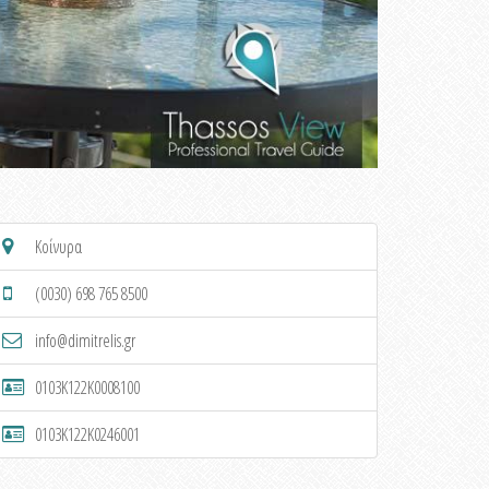
Κοίνυρα
(0030) 698 765 8500
info@dimitrelis.gr
0103K122K0008100
0103K122K0246001