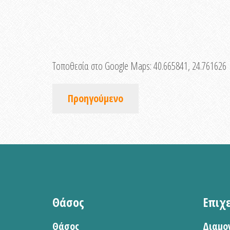
Τοποθεσία στο Google Maps:
40.665841, 24.761626
Προηγούμενο
Θάσος
Επιχ
Θάσος
Διαμο