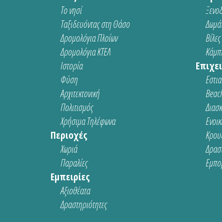
Το νησί
Ξενοδ
Ταξιδευόντας στη Θάσο
Δωμάτ
Δρομολόγια Πλοίων
Βίλες
Δρομολόγια ΚΤΕΛ
Κάμπι
Ιστορία
Επιχει
Φύση
Εστια
Αρχιτεκτονική
Beach
Πολιτισμός
Διασ
Χρήσιμα Τηλέφωνα
Ενοικ
Περιοχές
Κρου
Χωριά
Δρασ
Παραλίες
Εμπο
Εμπειρίες
Αξιοθέατα
Δραστηριότητες