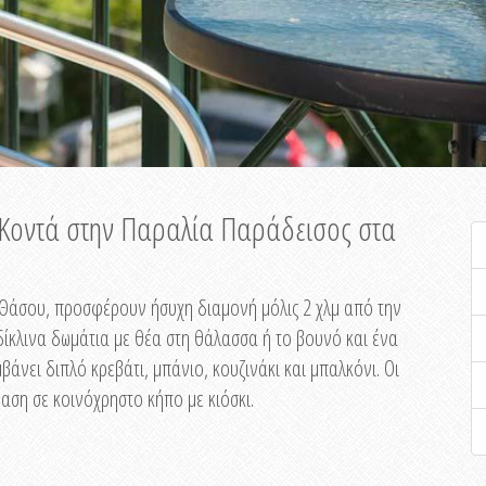
ή Κοντά στην Παραλία Παράδεισος στα
ης Θάσου, προσφέρουν ήσυχη διαμονή μόλις 2 χλμ από την
ίκλινα δωμάτια με θέα στη θάλασσα ή το βουνό και ένα
άνει διπλό κρεβάτι, μπάνιο, κουζινάκι και μπαλκόνι. Οι
αση σε κοινόχρηστο κήπο με κιόσκι.