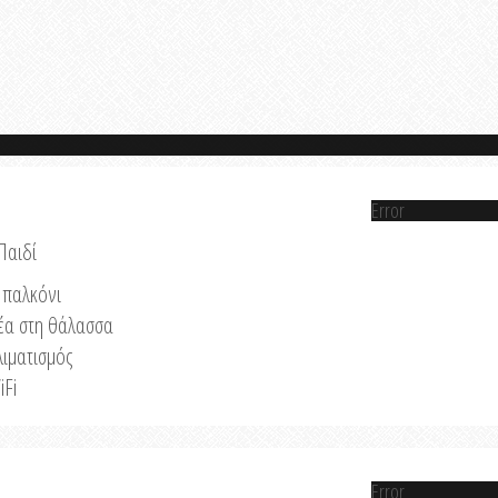
Error
Παιδί
παλκόνι
έα στη θάλασσα
λιματισμός
iFi
Error