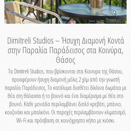
Dimitreli Studios – Ήσυχη Διαμονή Κοντά
στην Παραλία Παράδεισος στα Κοινύρα,
Θάσος
Τα Dimitreli Studios, που βρίσκονται στα Κοινυρα της Θάσου,
προσφέρουν ήσυχη διαμονή μόλις 2 χλμ από την γνωστή
παραλία Παράδεισος. Το κατάλυμα διαθέτει δίκλινα δωμάτια με
θέα στη θάλασσα ή το βουνό και ένα διαμέρισμα με θέα στο
βουνό. Κάθε μονάδα περιλαμβάνει διπλό κρεβάτι, μπάνιο,
κουζινάκι και μπαλκόνι. Οι παροχές περιλαμβάνουν κλιματισμό,
Wi-Fi και πρόσβαση σε κοινόχρηστο κήπο με κιόσκι.