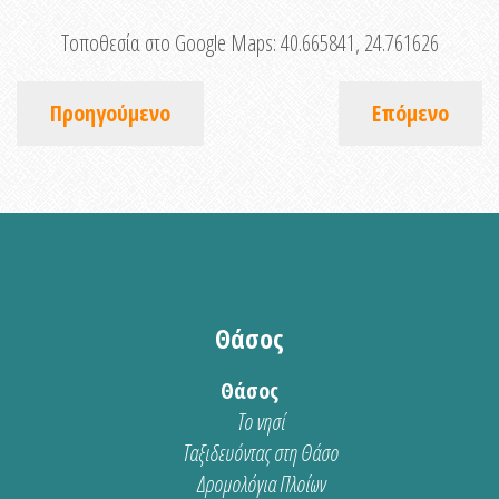
Τοποθεσία στο Google Maps:
40.665841, 24.761626
Προηγούμενο
Επόμενο
Θάσος
Θάσος
Το νησί
Ταξιδευόντας στη Θάσο
Δρομολόγια Πλοίων