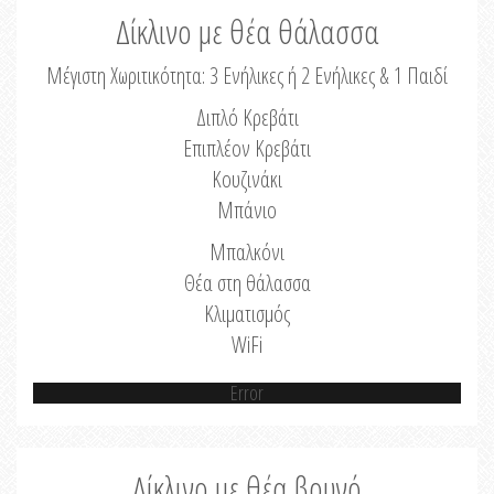
Δίκλινο με θέα θάλασσα
Μέγιστη Χωριτικότητα: 3 Ενήλικες ή 2 Ενήλικες & 1 Παιδί
Διπλό Κρεβάτι
Επιπλέον Κρεβάτι
Κουζινάκι
Μπάνιο
Μπαλκόνι
Θέα στη θάλασσα
Κλιματισμός
WiFi
Error
Δίκλινο με θέα βουνό