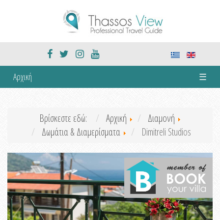
Αρχική
☰
Βρίσκεστε εδώ:
Αρχική
Διαμονή
Δωμάτια & Διαμερίσματα
Dimitreli Studios