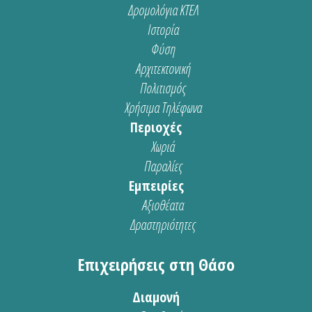
Δρομολόγια ΚΤΕΛ
Ιστορία
Φύση
Αρχιτεκτονική
Πολιτισμός
Χρήσιμα Τηλέφωνα
Περιοχές
Χωριά
Παραλίες
Εμπειρίες
Αξιοθέατα
Δραστηριότητες
Επιχειρήσεις στη Θάσο
Διαμονή