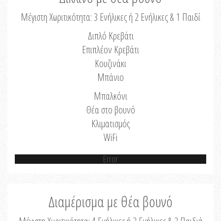
Μέγιστη Χωριτικότητα: 3 Ενήλικες ή 2 Ενήλικες & 1 Παιδί
Διπλό Κρεβάτι
Επιπλέον Κρεβάτι
Κουζινάκι
Μπάνιο
Μπαλκόνι
Θέα στο βουνό
Κλιματισμός
WiFi
Error
Διαμέρισμα με θέα βουνό