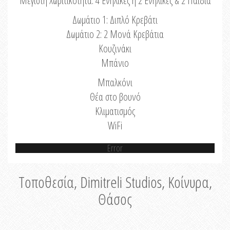
Μέγιστη Χωριτικότητα: 4 Ενήλικες ή 2 Ενήλικες & 2 Παιδιά
Δωμάτιο 1: Διπλό Κρεβάτι
Δωμάτιο 2: 2 Μονά Κρεβάτια
Κουζινάκι
Μπάνιο
Μπαλκόνι
Θέα στο βουνό
Κλιματισμός
WiFi
Error
Τοποθεσία, Dimitreli Studios, Κοίνυρα,
Θάσος