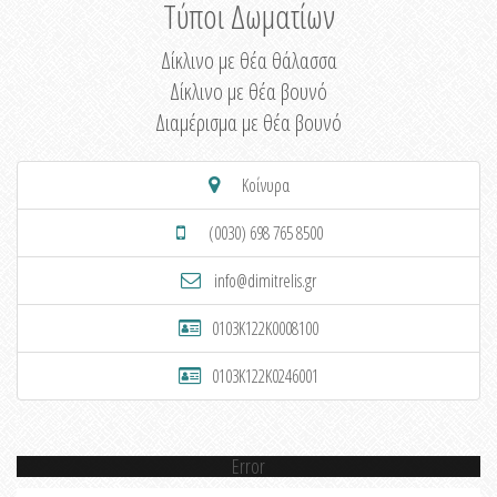
Τύποι Δωματίων
Δίκλινο με θέα θάλασσα
Δίκλινο με θέα βουνό
Διαμέρισμα με θέα βουνό
Κοίνυρα
(0030) 698 765 8500
info@dimitrelis.gr
0103K122K0008100
0103K122K0246001
Error