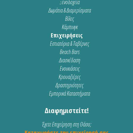
Ξενοδοχεία
Δωμάτια & Διαμερίσματα
Βίλες
Κάμπινγκ
Επιχειρήσεις
Εστιατόρια & Ταβέρνες
Beach Bars
Διασκέδαση
Ενοικιάσεις
Κρουαζιέρες
Δραστηριότητες
Εμπορικά Καταστήματα
Διαφημιστείτε!
Έχετε Επιχείρηση στη Θάσο;
Καταχωρήστε την επιχείρησή σας