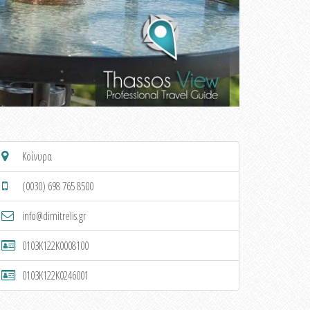
Κοίνυρα
(0030) 698 765 8500
info@dimitrelis.gr
0103K122K0008100
0103K122K0246001