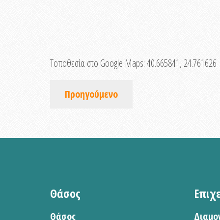
Τοποθεσία στο Google Maps:
40.665841, 24.761626
Προηγούμενο
Θάσος
Επιχ
Θάσος
Διαμο