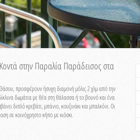
ή Κοντά στην Παραλία Παράδεισος στα
ης Θάσου, προσφέρουν ήσυχη διαμονή μόλις 2 χλμ από την
ίκλινα δωμάτια με θέα στη θάλασσα ή το βουνό και ένα
άνει διπλό κρεβάτι, μπάνιο, κουζινάκι και μπαλκόνι. Οι
αση σε κοινόχρηστο κήπο με κιόσκι.