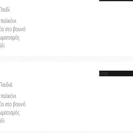
Παιδί
παλκόνι
έα στο βουνό
λιματισμός
iFi
Error
 Παιδιά
παλκόνι
έα στο βουνό
λιματισμός
iFi