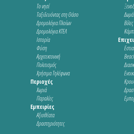
Το νησί
Ξενοδ
Ταξιδευόντας στη Θάσο
Δωμάτ
Δρομολόγια Πλοίων
Βίλες
Δρομολόγια ΚΤΕΛ
Κάμπι
Ιστορία
Επιχει
Φύση
Εστια
Αρχιτεκτονική
Beach
Πολιτισμός
Διασ
Χρήσιμα Τηλέφωνα
Ενοικ
Περιοχές
Κρου
Χωριά
Δρασ
Παραλίες
Εμπο
Εμπειρίες
Αξιοθέατα
Δραστηριότητες