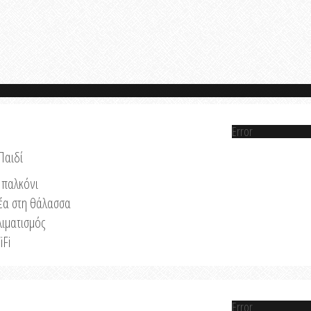
Error
Παιδί
παλκόνι
έα στη θάλασσα
λιματισμός
iFi
Error