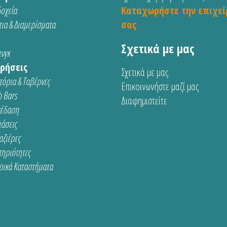
οχεία
Καταχωρήστε την επιχεί
ια & Διαμερίσματα
σας
Σχετικά με μας
νγκ
ρήσεις
Σχετικά με μας
τόρια & Ταβέρνες
Επικοινωνήστε μαζί μας
 Bars
Διαφημιστείτε
κέδαση
ιάσεις
αζιέρες
τηριότητες
ρικά Καταστήματα