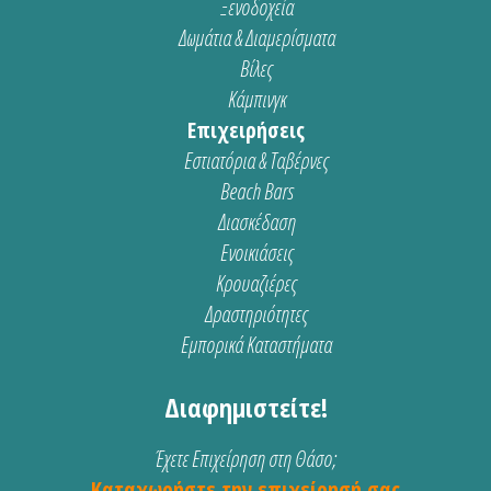
Ξενοδοχεία
Δωμάτια & Διαμερίσματα
Βίλες
Κάμπινγκ
Επιχειρήσεις
Εστιατόρια & Ταβέρνες
Beach Bars
Διασκέδαση
Ενοικιάσεις
Κρουαζιέρες
Δραστηριότητες
Εμπορικά Καταστήματα
Διαφημιστείτε!
Έχετε Επιχείρηση στη Θάσο;
Καταχωρήστε την επιχείρησή σας