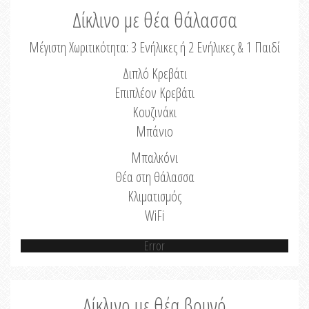
Δίκλινο με θέα θάλασσα
Μέγιστη Χωριτικότητα: 3 Ενήλικες ή 2 Ενήλικες & 1 Παιδί
Διπλό Κρεβάτι
Επιπλέον Κρεβάτι
Κουζινάκι
Μπάνιο
Μπαλκόνι
Θέα στη θάλασσα
Κλιματισμός
WiFi
Error
Δίκλινο με θέα βουνό