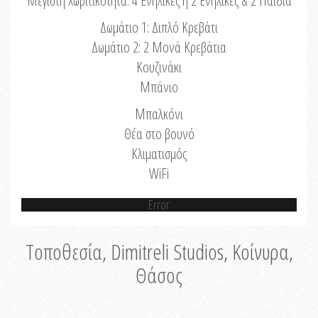
Μέγιστη Χωριτικότητα: 4 Ενήλικες ή 2 Ενήλικες & 2 Παιδιά
Δωμάτιο 1: Διπλό Κρεβάτι
Δωμάτιο 2: 2 Μονά Κρεβάτια
Κουζινάκι
Μπάνιο
Μπαλκόνι
Θέα στο βουνό
Κλιματισμός
WiFi
Error
Τοποθεσία, Dimitreli Studios, Κοίνυρα,
Θάσος