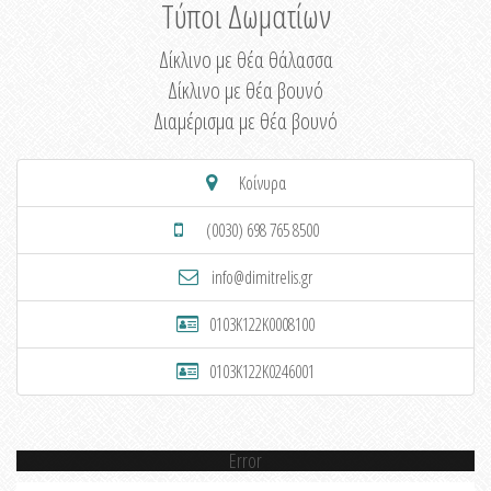
Τύποι Δωματίων
Δίκλινο με θέα θάλασσα
Δίκλινο με θέα βουνό
Διαμέρισμα με θέα βουνό
Κοίνυρα
(0030) 698 765 8500
info@dimitrelis.gr
0103K122K0008100
0103K122K0246001
Error