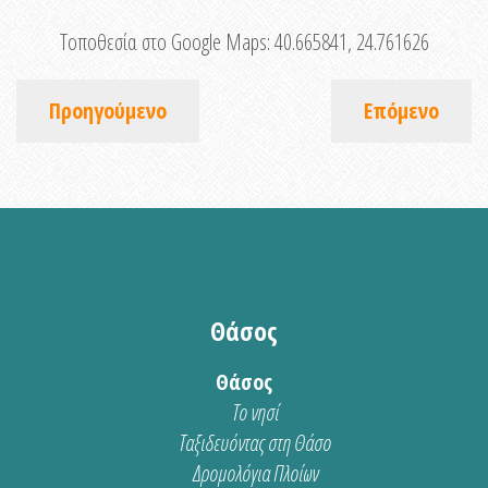
Τοποθεσία στο Google Maps:
40.665841, 24.761626
Προηγούμενο
Επόμενο
Θάσος
Θάσος
Το νησί
Ταξιδευόντας στη Θάσο
Δρομολόγια Πλοίων