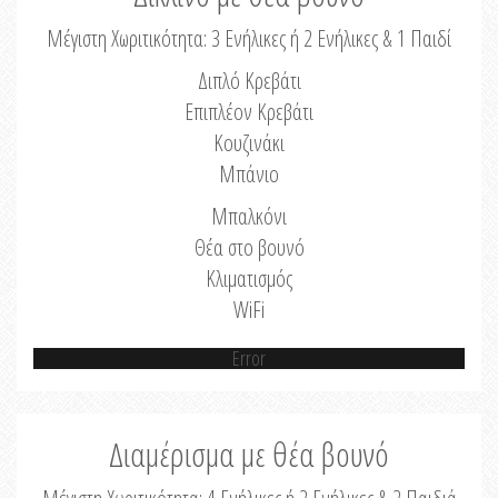
Μέγιστη Χωριτικότητα: 3 Ενήλικες ή 2 Ενήλικες & 1 Παιδί
Διπλό Κρεβάτι
Επιπλέον Κρεβάτι
Κουζινάκι
Μπάνιο
Μπαλκόνι
Θέα στο βουνό
Κλιματισμός
WiFi
Error
Διαμέρισμα με θέα βουνό