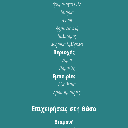
Δρομολόγια ΚΤΕΛ
Ιστορία
Φύση
Αρχιτεκτονική
Πολιτισμός
Χρήσιμα Τηλέφωνα
Περιοχές
Χωριά
Παραλίες
Εμπειρίες
Αξιοθέατα
Δραστηριότητες
Επιχειρήσεις στη Θάσο
Διαμονή