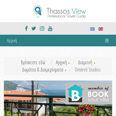
Αρχική
☰
Βρίσκεστε εδώ:
Αρχική
Διαμονή
Δωμάτια & Διαμερίσματα
Dimitreli Studios