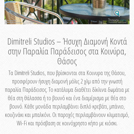
Dimitreli Studios – Ήσυχη Διαμονή Κοντά
στην Παραλία Παράδεισος στα Κοινύρα,
Θάσος
Τα Dimitreli Studios, που βρίσκονται στα Κοινυρα της Θάσου,
προσφέρουν ήσυχη διαμονή μόλις 2 χλμ από την γνωστή
παραλία Παράδεισος. Το κατάλυμα διαθέτει δίκλινα δωμάτια με
θέα στη θάλασσα ή το βουνό και ένα διαμέρισμα με θέα στο
βουνό. Κάθε μονάδα περιλαμβάνει διπλό κρεβάτι, μπάνιο,
κουζινάκι και μπαλκόνι. Οι παροχές περιλαμβάνουν κλιματισμό,
Wi-Fi και πρόσβαση σε κοινόχρηστο κήπο με κιόσκι.