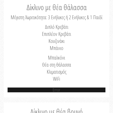
Δίκλινο με θέα θάλασσα
Μέγιστη Χωριτικότητα: 3 Ενήλικες ή 2 Ενήλικες & 1 Παιδί
Διπλό Κρεβάτι
Επιπλέον Κρεβάτι
Κουζινάκι
Μπάνιο
Μπαλκόνι
Θέα στη θάλασσα
Κλιματισμός
WiFi
Error
Δίκλινο με θέα βουνό