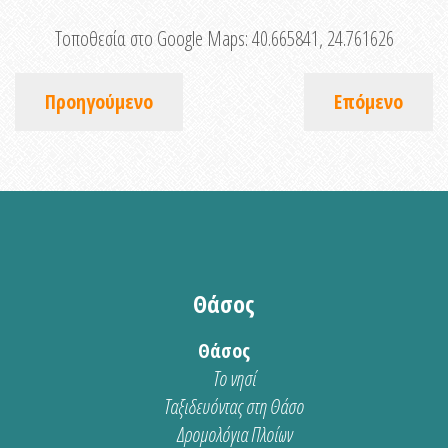
Τοποθεσία στο Google Maps:
40.665841, 24.761626
Προηγούμενο
Επόμενο
Θάσος
Θάσος
Το νησί
Ταξιδευόντας στη Θάσο
Δρομολόγια Πλοίων