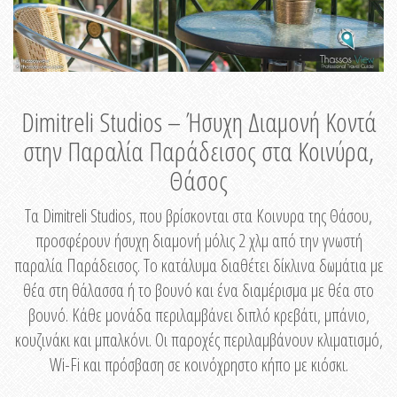
Dimitreli Studios – Ήσυχη Διαμονή Κοντά
στην Παραλία Παράδεισος στα Κοινύρα,
Θάσος
Τα Dimitreli Studios, που βρίσκονται στα Κοινυρα της Θάσου,
προσφέρουν ήσυχη διαμονή μόλις 2 χλμ από την γνωστή
παραλία Παράδεισος. Το κατάλυμα διαθέτει δίκλινα δωμάτια με
θέα στη θάλασσα ή το βουνό και ένα διαμέρισμα με θέα στο
βουνό. Κάθε μονάδα περιλαμβάνει διπλό κρεβάτι, μπάνιο,
κουζινάκι και μπαλκόνι. Οι παροχές περιλαμβάνουν κλιματισμό,
Wi-Fi και πρόσβαση σε κοινόχρηστο κήπο με κιόσκι.