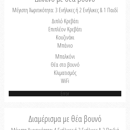
Μέγιστη Χωριτικότητα: 3 Ενήλικες ή 2 Ενήλικες & 1 Παιδί
Διπλό Κρεβάτι
Επιπλέον Κρεβάτι
Κουζινάκι
Μπάνιο
Μπαλκόνι
Θέα στο βουνό
Κλιματισμός
WiFi
Error
Διαμέρισμα με θέα βουνό