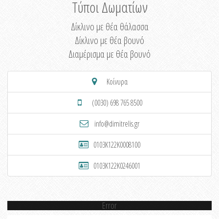
Τύποι Δωματίων
Δίκλινο με θέα θάλασσα
Δίκλινο με θέα βουνό
Διαμέρισμα με θέα βουνό
Κοίνυρα
(0030) 698 765 8500
info@dimitrelis.gr
0103K122K0008100
0103K122K0246001
Error