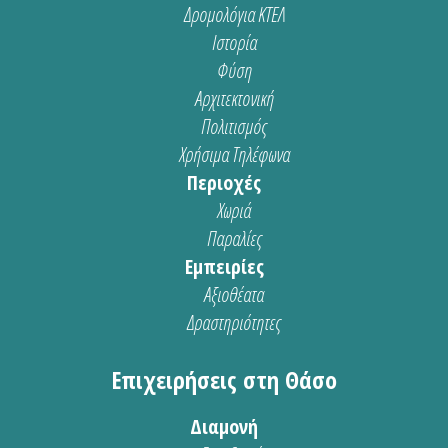
Δρομολόγια ΚΤΕΛ
Ιστορία
Φύση
Αρχιτεκτονική
Πολιτισμός
Χρήσιμα Τηλέφωνα
Περιοχές
Χωριά
Παραλίες
Εμπειρίες
Αξιοθέατα
Δραστηριότητες
Επιχειρήσεις στη Θάσο
Διαμονή