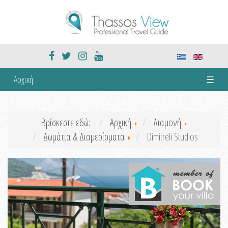
Αρχική
☰
Βρίσκεστε εδώ:
Αρχική
Διαμονή
Δωμάτια & Διαμερίσματα
Dimitreli Studios