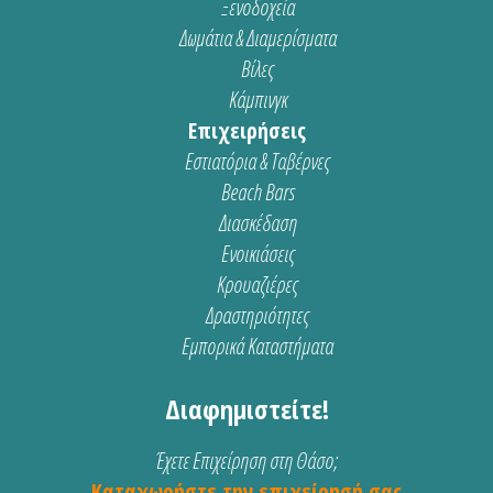
Ξενοδοχεία
Δωμάτια & Διαμερίσματα
Βίλες
Κάμπινγκ
Επιχειρήσεις
Εστιατόρια & Ταβέρνες
Beach Bars
Διασκέδαση
Ενοικιάσεις
Κρουαζιέρες
Δραστηριότητες
Εμπορικά Καταστήματα
Διαφημιστείτε!
Έχετε Επιχείρηση στη Θάσο;
Καταχωρήστε την επιχείρησή σας