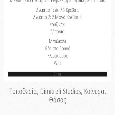
Μέγιστη Χωριτικότητα: 4 Ενήλικες ή 2 Ενήλικες & 2 Παιδιά
Δωμάτιο 1: Διπλό Κρεβάτι
Δωμάτιο 2: 2 Μονά Κρεβάτια
Κουζινάκι
Μπάνιο
Μπαλκόνι
Θέα στο βουνό
Κλιματισμός
WiFi
Error
Τοποθεσία, Dimitreli Studios, Κοίνυρα,
Θάσος