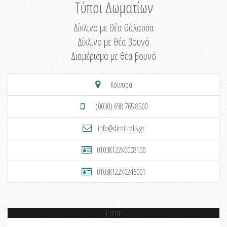
Τύποι Δωματίων
Δίκλινο με θέα θάλασσα
Δίκλινο με θέα βουνό
Διαμέρισμα με θέα βουνό
Κοίνυρα
(0030) 698 765 8500
info@dimitrelis.gr
0103K122K0008100
0103K122K0246001
Error