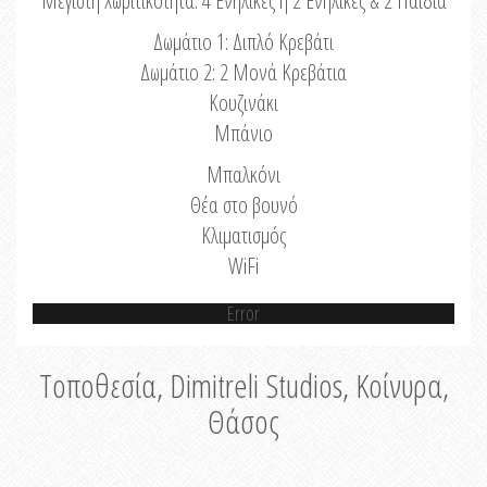
Μέγιστη Χωριτικότητα: 4 Ενήλικες ή 2 Ενήλικες & 2 Παιδιά
Δωμάτιο 1: Διπλό Κρεβάτι
Δωμάτιο 2: 2 Μονά Κρεβάτια
Κουζινάκι
Μπάνιο
Μπαλκόνι
Θέα στο βουνό
Κλιματισμός
WiFi
Error
Τοποθεσία, Dimitreli Studios, Κοίνυρα,
Θάσος