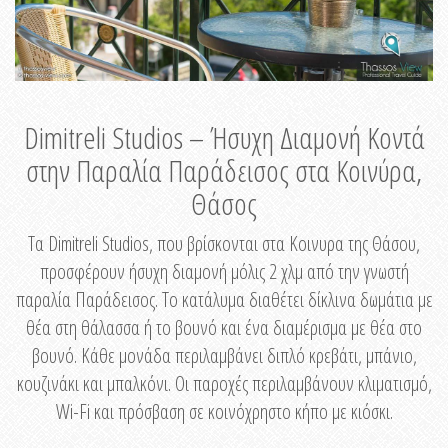
Dimitreli Studios – Ήσυχη Διαμονή Κοντά
στην Παραλία Παράδεισος στα Κοινύρα,
Θάσος
Τα Dimitreli Studios, που βρίσκονται στα Κοινυρα της Θάσου,
προσφέρουν ήσυχη διαμονή μόλις 2 χλμ από την γνωστή
παραλία Παράδεισος. Το κατάλυμα διαθέτει δίκλινα δωμάτια με
θέα στη θάλασσα ή το βουνό και ένα διαμέρισμα με θέα στο
βουνό. Κάθε μονάδα περιλαμβάνει διπλό κρεβάτι, μπάνιο,
κουζινάκι και μπαλκόνι. Οι παροχές περιλαμβάνουν κλιματισμό,
Wi-Fi και πρόσβαση σε κοινόχρηστο κήπο με κιόσκι.