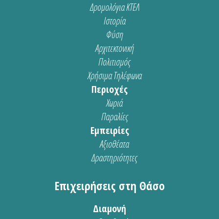
Δρομολόγια ΚΤΕΛ
Ιστορία
Φύση
Αρχιτεκτονική
Πολιτισμός
Χρήσιμα Τηλέφωνα
Περιοχές
Χωριά
Παραλίες
Εμπειρίες
Αξιοθέατα
Δραστηριότητες
Επιχειρήσεις στη Θάσο
Διαμονή