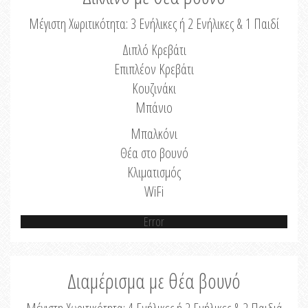
Μέγιστη Χωριτικότητα: 3 Ενήλικες ή 2 Ενήλικες & 1 Παιδί
Διπλό Κρεβάτι
Επιπλέον Κρεβάτι
Κουζινάκι
Μπάνιο
Μπαλκόνι
Θέα στο βουνό
Κλιματισμός
WiFi
Error
Διαμέρισμα με θέα βουνό