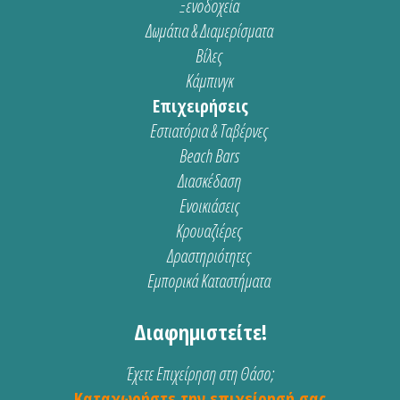
Ξενοδοχεία
Δωμάτια & Διαμερίσματα
Βίλες
Κάμπινγκ
Επιχειρήσεις
Εστιατόρια & Ταβέρνες
Beach Bars
Διασκέδαση
Ενοικιάσεις
Κρουαζιέρες
Δραστηριότητες
Εμπορικά Καταστήματα
Διαφημιστείτε!
Έχετε Επιχείρηση στη Θάσο;
Καταχωρήστε την επιχείρησή σας