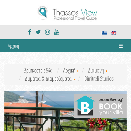
Αρχική
☰
Βρίσκεστε εδώ:
Αρχική
Διαμονή
Δωμάτια & Διαμερίσματα
Dimitreli Studios