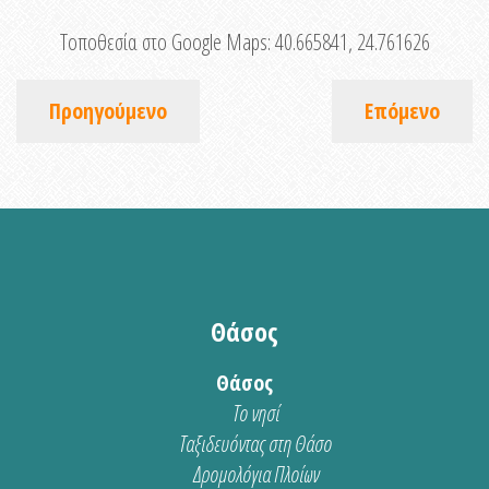
Τοποθεσία στο Google Maps:
40.665841, 24.761626
Προηγούμενο
Επόμενο
Θάσος
Θάσος
Το νησί
Ταξιδευόντας στη Θάσο
Δρομολόγια Πλοίων