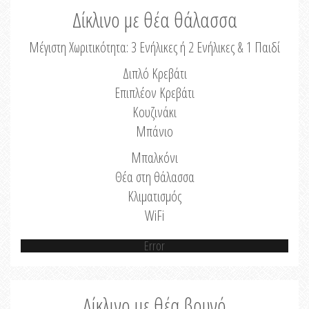
Δίκλινο με θέα θάλασσα
Μέγιστη Χωριτικότητα: 3 Ενήλικες ή 2 Ενήλικες & 1 Παιδί
Διπλό Κρεβάτι
Επιπλέον Κρεβάτι
Κουζινάκι
Μπάνιο
Μπαλκόνι
Θέα στη θάλασσα
Κλιματισμός
WiFi
Error
Δίκλινο με θέα βουνό