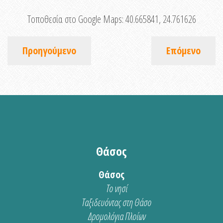
Τοποθεσία στο Google Maps:
40.665841, 24.761626
Προηγούμενο
Επόμενο
Θάσος
Θάσος
Το νησί
Ταξιδευόντας στη Θάσο
Δρομολόγια Πλοίων