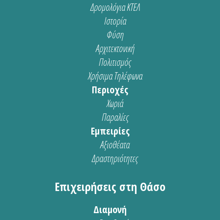
Δρομολόγια ΚΤΕΛ
Ιστορία
Φύση
Αρχιτεκτονική
Πολιτισμός
Χρήσιμα Τηλέφωνα
Περιοχές
Χωριά
Παραλίες
Εμπειρίες
Αξιοθέατα
Δραστηριότητες
Επιχειρήσεις στη Θάσο
Διαμονή