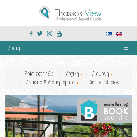
Αρχική
☰
Βρίσκεστε εδώ:
Αρχική
Διαμονή
Δωμάτια & Διαμερίσματα
Dimitreli Studios