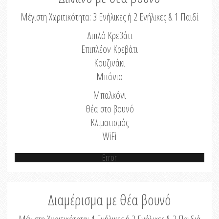
Μέγιστη Χωριτικότητα: 3 Ενήλικες ή 2 Ενήλικες & 1 Παιδί
Διπλό Κρεβάτι
Επιπλέον Κρεβάτι
Κουζινάκι
Μπάνιο
Μπαλκόνι
Θέα στο βουνό
Κλιματισμός
WiFi
Error
Διαμέρισμα με θέα βουνό