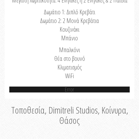
Μέγιστη Χωριτικότητα: 4 Ενήλικες ή 2 Ενήλικες & 2 Παιδιά
Δωμάτιο 1: Διπλό Κρεβάτι
Δωμάτιο 2: 2 Μονά Κρεβάτια
Κουζινάκι
Μπάνιο
Μπαλκόνι
Θέα στο βουνό
Κλιματισμός
WiFi
Error
Τοποθεσία, Dimitreli Studios, Κοίνυρα,
Θάσος