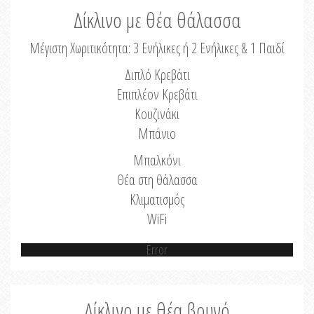
Δίκλινο με θέα θάλασσα
Μέγιστη Χωριτικότητα: 3 Ενήλικες ή 2 Ενήλικες & 1 Παιδί
Διπλό Κρεβάτι
Επιπλέον Κρεβάτι
Κουζινάκι
Μπάνιο
Μπαλκόνι
Θέα στη θάλασσα
Κλιματισμός
WiFi
Error
Δίκλινο με θέα βουνό