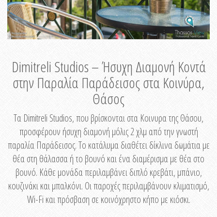
Dimitreli Studios – Ήσυχη Διαμονή Κοντά
στην Παραλία Παράδεισος στα Κοινύρα,
Θάσος
Τα Dimitreli Studios, που βρίσκονται στα Κοινυρα της Θάσου,
προσφέρουν ήσυχη διαμονή μόλις 2 χλμ από την γνωστή
παραλία Παράδεισος. Το κατάλυμα διαθέτει δίκλινα δωμάτια με
θέα στη θάλασσα ή το βουνό και ένα διαμέρισμα με θέα στο
βουνό. Κάθε μονάδα περιλαμβάνει διπλό κρεβάτι, μπάνιο,
κουζινάκι και μπαλκόνι. Οι παροχές περιλαμβάνουν κλιματισμό,
Wi-Fi και πρόσβαση σε κοινόχρηστο κήπο με κιόσκι.