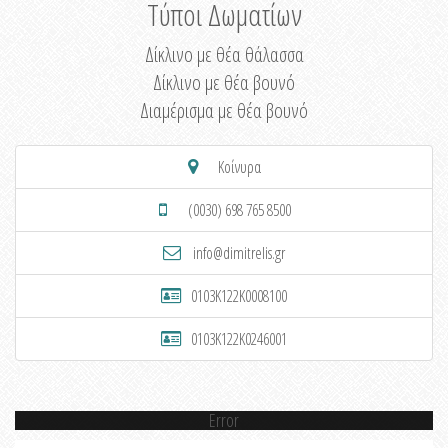
Τύποι Δωματίων
Δίκλινο με θέα θάλασσα
Δίκλινο με θέα βουνό
Διαμέρισμα με θέα βουνό
Κοίνυρα
(0030) 698 765 8500
info@dimitrelis.gr
0103K122K0008100
0103K122K0246001
Error