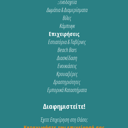
Ξενοδοχεία
Δωμάτια & Διαμερίσματα
Βίλες
Κάμπινγκ
Επιχειρήσεις
Εστιατόρια & Ταβέρνες
Beach Bars
Διασκέδαση
Ενοικιάσεις
Κρουαζιέρες
Δραστηριότητες
Εμπορικά Καταστήματα
Διαφημιστείτε!
Έχετε Επιχείρηση στη Θάσο;
Καταχωρήστε την επιχείρησή σας