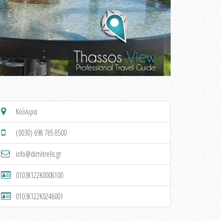
Κοίνυρα
(0030) 698 765 8500
info@dimitrelis.gr
0103K122K0008100
0103K122K0246001