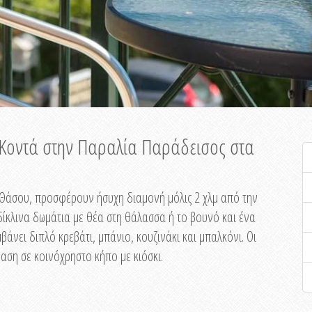
ή Κοντά στην Παραλία Παράδεισος στα
ης Θάσου, προσφέρουν ήσυχη διαμονή μόλις 2 χλμ από την
ίκλινα δωμάτια με θέα στη θάλασσα ή το βουνό και ένα
άνει διπλό κρεβάτι, μπάνιο, κουζινάκι και μπαλκόνι. Οι
αση σε κοινόχρηστο κήπο με κιόσκι.