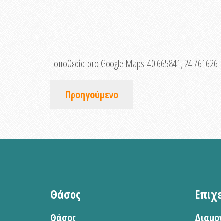
Τοποθεσία στο Google Maps:
40.665841, 24.761626
Προηγούμενο
Θάσος
Επιχ
Θάσος
Διαμο