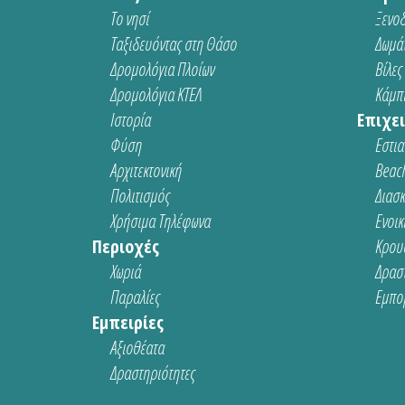
Το νησί
Ξενοδ
Ταξιδευόντας στη Θάσο
Δωμάτ
Δρομολόγια Πλοίων
Βίλες
Δρομολόγια ΚΤΕΛ
Κάμπι
Ιστορία
Επιχει
Φύση
Εστια
Αρχιτεκτονική
Beach
Πολιτισμός
Διασ
Χρήσιμα Τηλέφωνα
Ενοικ
Περιοχές
Κρου
Χωριά
Δρασ
Παραλίες
Εμπο
Εμπειρίες
Αξιοθέατα
Δραστηριότητες