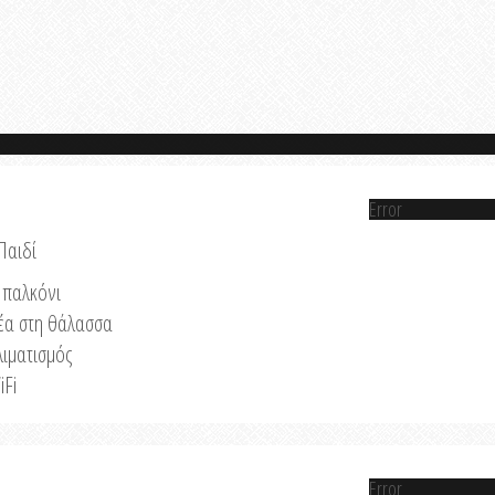
Error
Παιδί
παλκόνι
έα στη θάλασσα
λιματισμός
iFi
Error