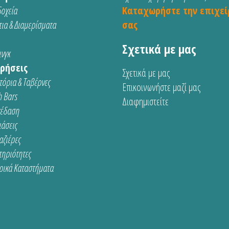
οχεία
Καταχωρήστε την επιχεί
ια & Διαμερίσματα
σας
Σχετικά με μας
νγκ
ρήσεις
Σχετικά με μας
τόρια & Ταβέρνες
Επικοινωνήστε μαζί μας
 Bars
Διαφημιστείτε
κέδαση
ιάσεις
αζιέρες
τηριότητες
ρικά Καταστήματα