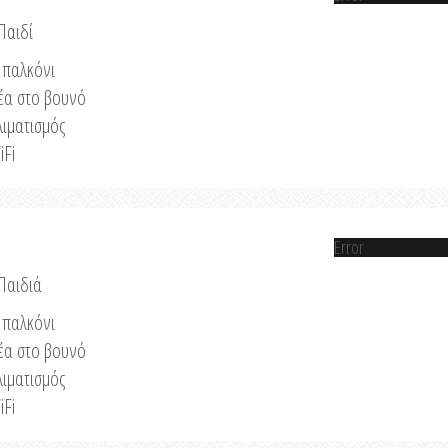
Παιδί
παλκόνι
έα στο βουνό
λιματισμός
iFi
Error
 Παιδιά
παλκόνι
έα στο βουνό
λιματισμός
iFi