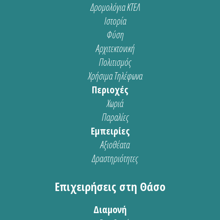
Δρομολόγια ΚΤΕΛ
Ιστορία
Φύση
Αρχιτεκτονική
Πολιτισμός
Χρήσιμα Τηλέφωνα
Περιοχές
Χωριά
Παραλίες
Εμπειρίες
Αξιοθέατα
Δραστηριότητες
Επιχειρήσεις στη Θάσο
Διαμονή