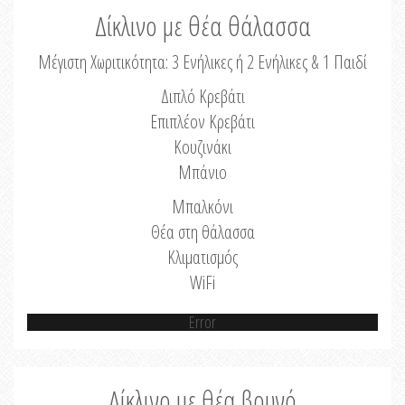
Δίκλινο με θέα θάλασσα
Μέγιστη Χωριτικότητα: 3 Ενήλικες ή 2 Ενήλικες & 1 Παιδί
Διπλό Κρεβάτι
Επιπλέον Κρεβάτι
Κουζινάκι
Μπάνιο
Μπαλκόνι
Θέα στη θάλασσα
Κλιματισμός
WiFi
Error
Δίκλινο με θέα βουνό