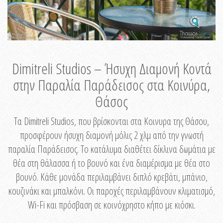
Dimitreli Studios – Ήσυχη Διαμονή Κοντά
στην Παραλία Παράδεισος στα Κοινύρα,
Θάσος
Τα Dimitreli Studios, που βρίσκονται στα Κοινυρα της Θάσου,
προσφέρουν ήσυχη διαμονή μόλις 2 χλμ από την γνωστή
παραλία Παράδεισος. Το κατάλυμα διαθέτει δίκλινα δωμάτια με
θέα στη θάλασσα ή το βουνό και ένα διαμέρισμα με θέα στο
βουνό. Κάθε μονάδα περιλαμβάνει διπλό κρεβάτι, μπάνιο,
κουζινάκι και μπαλκόνι. Οι παροχές περιλαμβάνουν κλιματισμό,
Wi-Fi και πρόσβαση σε κοινόχρηστο κήπο με κιόσκι.