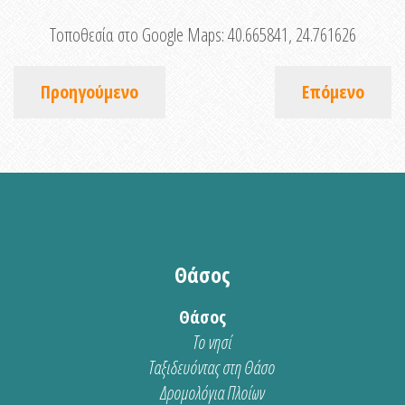
Τοποθεσία στο Google Maps:
40.665841, 24.761626
Προηγούμενο
Επόμενο
Θάσος
Θάσος
Το νησί
Ταξιδευόντας στη Θάσο
Δρομολόγια Πλοίων