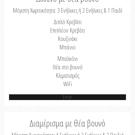
Μέγιστη Χωριτικότητα: 3 Ενήλικες ή 2 Ενήλικες & 1 Παιδί
Διπλό Κρεβάτι
Επιπλέον Κρεβάτι
Κουζινάκι
Μπάνιο
Μπαλκόνι
Θέα στο βουνό
Κλιματισμός
WiFi
Error
Διαμέρισμα με θέα βουνό