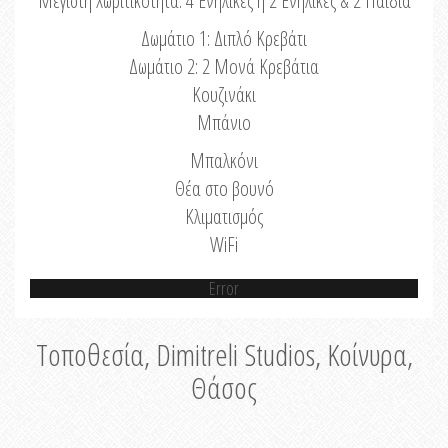
Μέγιστη Χωριτικότητα: 4 Ενήλικες ή 2 Ενήλικες & 2 Παιδιά
Δωμάτιο 1: Διπλό Κρεβάτι
Δωμάτιο 2: 2 Μονά Κρεβάτια
Κουζινάκι
Μπάνιο
Μπαλκόνι
Θέα στο βουνό
Κλιματισμός
WiFi
Error
Τοποθεσία, Dimitreli Studios, Κοίνυρα,
Θάσος