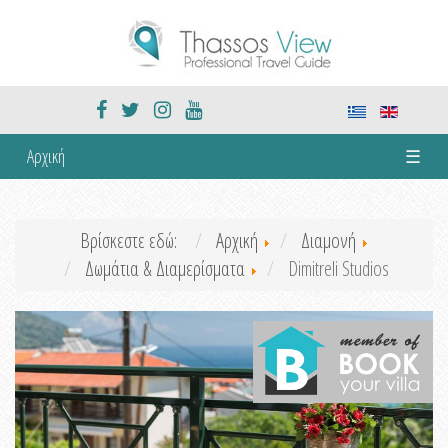
Αρχική
☰
Βρίσκεστε εδώ:
Αρχική
Διαμονή
Δωμάτια & Διαμερίσματα
Dimitreli Studios