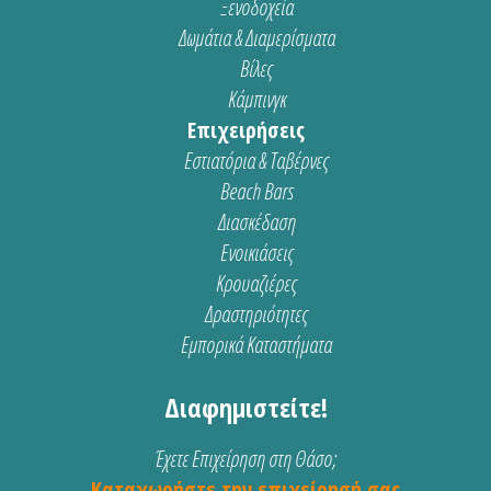
Ξενοδοχεία
Δωμάτια & Διαμερίσματα
Βίλες
Κάμπινγκ
Επιχειρήσεις
Εστιατόρια & Ταβέρνες
Beach Bars
Διασκέδαση
Ενοικιάσεις
Κρουαζιέρες
Δραστηριότητες
Εμπορικά Καταστήματα
Διαφημιστείτε!
Έχετε Επιχείρηση στη Θάσο;
Καταχωρήστε την επιχείρησή σας