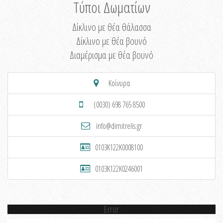
Τύποι Δωματίων
Δίκλινο με θέα θάλασσα
Δίκλινο με θέα βουνό
Διαμέρισμα με θέα βουνό
Κοίνυρα
(0030) 698 765 8500
info@dimitrelis.gr
0103K122K0008100
0103K122K0246001
Error