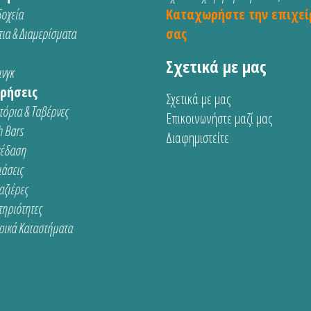
οχεία
Καταχωρήστε την επιχεί
ια & Διαμερίσματα
σας
Σχετικά με μας
νγκ
ρήσεις
Σχετικά με μας
τόρια & Ταβέρνες
Επικοινωνήστε μαζί μας
 Bars
Διαφημιστείτε
κέδαση
ιάσεις
αζιέρες
τηριότητες
ρικά Καταστήματα