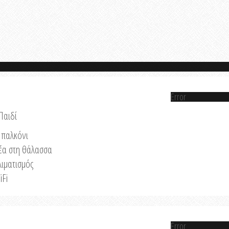
Error
Παιδί
παλκόνι
έα στη θάλασσα
λιματισμός
iFi
Error