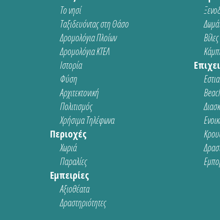
Το νησί
Ξενοδ
Ταξιδευόντας στη Θάσο
Δωμάτ
Δρομολόγια Πλοίων
Βίλες
Δρομολόγια ΚΤΕΛ
Κάμπι
Ιστορία
Επιχει
Φύση
Εστια
Αρχιτεκτονική
Beach
Πολιτισμός
Διασ
Χρήσιμα Τηλέφωνα
Ενοικ
Περιοχές
Κρου
Χωριά
Δρασ
Παραλίες
Εμπο
Εμπειρίες
Αξιοθέατα
Δραστηριότητες