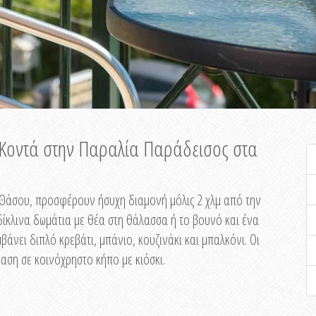
ή Κοντά στην Παραλία Παράδεισος στα
ης Θάσου, προσφέρουν ήσυχη διαμονή μόλις 2 χλμ από την
ίκλινα δωμάτια με θέα στη θάλασσα ή το βουνό και ένα
άνει διπλό κρεβάτι, μπάνιο, κουζινάκι και μπαλκόνι. Οι
αση σε κοινόχρηστο κήπο με κιόσκι.