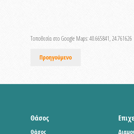
Τοποθεσία στο Google Maps:
40.665841, 24.761626
Προηγούμενο
Θάσος
Επιχ
Θάσος
Διαμο