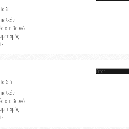
Παιδί
παλκόνι
έα στο βουνό
λιματισμός
iFi
Error
 Παιδιά
παλκόνι
έα στο βουνό
λιματισμός
iFi