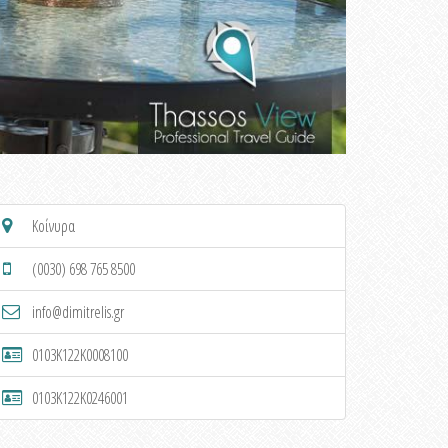
Κοίνυρα
(0030) 698 765 8500
info@dimitrelis.gr
0103K122K0008100
0103K122K0246001