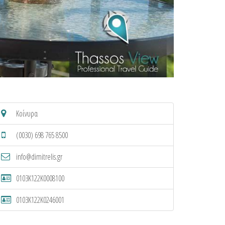
Κοίνυρα
(0030) 698 765 8500
info@dimitrelis.gr
0103K122K0008100
0103K122K0246001