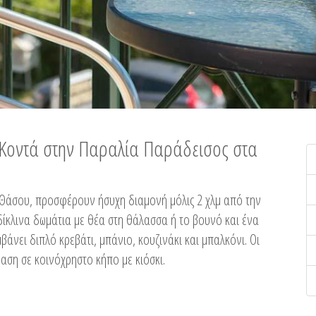
ή Κοντά στην Παραλία Παράδεισος στα
ης Θάσου, προσφέρουν ήσυχη διαμονή μόλις 2 χλμ από την
ίκλινα δωμάτια με θέα στη θάλασσα ή το βουνό και ένα
άνει διπλό κρεβάτι, μπάνιο, κουζινάκι και μπαλκόνι. Οι
αση σε κοινόχρηστο κήπο με κιόσκι.