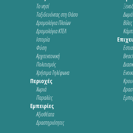
Το νησί
Ξενοδ
Ταξιδευόντας στη Θάσο
Δωμάτ
Δρομολόγια Πλοίων
Βίλες
Δρομολόγια ΚΤΕΛ
Κάμπι
Ιστορία
Επιχει
Φύση
Εστια
Αρχιτεκτονική
Beach
Πολιτισμός
Διασ
Χρήσιμα Τηλέφωνα
Ενοικ
Περιοχές
Κρου
Χωριά
Δρασ
Παραλίες
Εμπο
Εμπειρίες
Αξιοθέατα
Δραστηριότητες