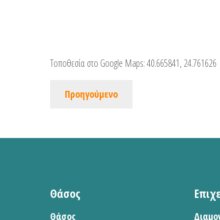
Τοποθεσία στο Google Maps:
40.665841, 24.761626
Προηγούμενο
Θάσος
Επιχ
Θάσος
Διαμο