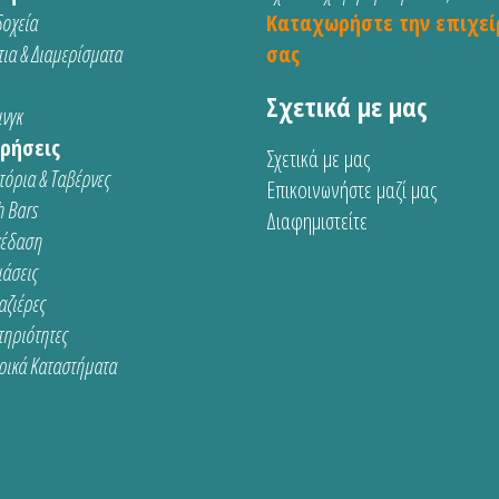
οχεία
Καταχωρήστε την επιχεί
ια & Διαμερίσματα
σας
Σχετικά με μας
νγκ
ρήσεις
Σχετικά με μας
τόρια & Ταβέρνες
Επικοινωνήστε μαζί μας
 Bars
Διαφημιστείτε
κέδαση
ιάσεις
αζιέρες
τηριότητες
ρικά Καταστήματα