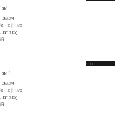
Παιδί
παλκόνι
έα στο βουνό
λιματισμός
iFi
Error
 Παιδιά
παλκόνι
έα στο βουνό
λιματισμός
iFi