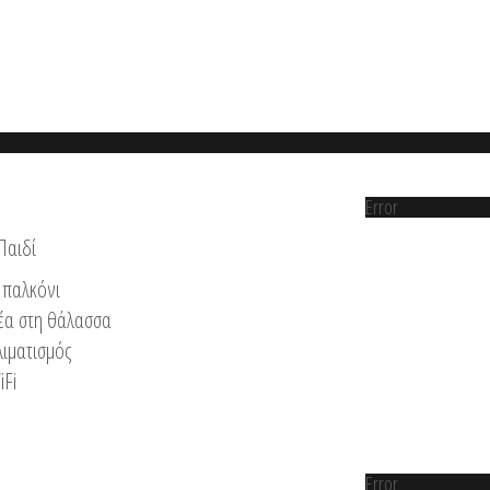
Error
Παιδί
παλκόνι
έα στη θάλασσα
λιματισμός
iFi
Error