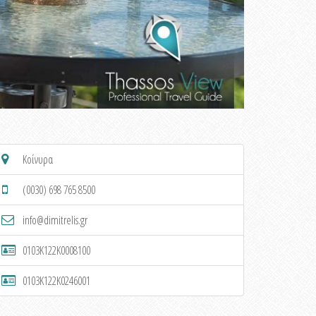
Κοίνυρα
(0030) 698 765 8500
info@dimitrelis.gr
0103K122K0008100
0103K122K0246001