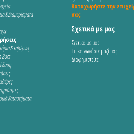
οχεία
Καταχωρήστε την επιχεί
ια & Διαμερίσματα
σας
Σχετικά με μας
νγκ
ρήσεις
Σχετικά με μας
τόρια & Ταβέρνες
Επικοινωνήστε μαζί μας
 Bars
Διαφημιστείτε
κέδαση
ιάσεις
αζιέρες
τηριότητες
ρικά Καταστήματα