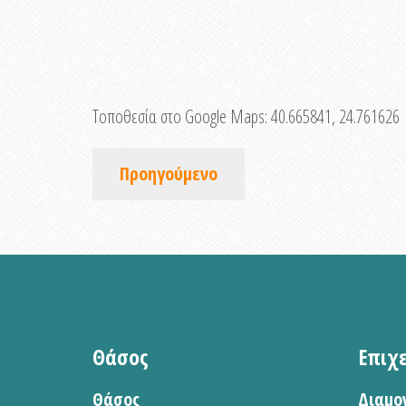
Τοποθεσία στο Google Maps:
40.665841, 24.761626
Προηγούμενο
Θάσος
Επιχ
Θάσος
Διαμο