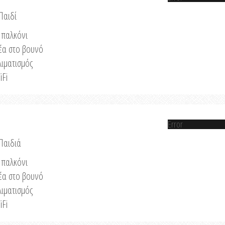
Παιδί
παλκόνι
έα στο βουνό
λιματισμός
iFi
Error
 Παιδιά
παλκόνι
έα στο βουνό
λιματισμός
iFi