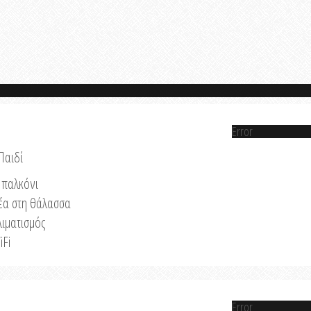
Error
Παιδί
παλκόνι
έα στη θάλασσα
λιματισμός
iFi
Error