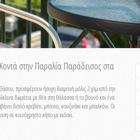
ή Κοντά στην Παραλία Παράδεισος στα
ης Θάσου, προσφέρουν ήσυχη διαμονή μόλις 2 χλμ από την
ίκλινα δωμάτια με θέα στη θάλασσα ή το βουνό και ένα
άνει διπλό κρεβάτι, μπάνιο, κουζινάκι και μπαλκόνι. Οι
αση σε κοινόχρηστο κήπο με κιόσκι.