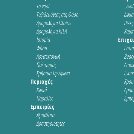
Το νησί
Ξενοδ
Ταξιδευόντας στη Θάσο
Δωμάτ
Δρομολόγια Πλοίων
Βίλες
Δρομολόγια ΚΤΕΛ
Κάμπι
Ιστορία
Επιχει
Φύση
Εστια
Αρχιτεκτονική
Beach
Πολιτισμός
Διασ
Χρήσιμα Τηλέφωνα
Ενοικ
Περιοχές
Κρου
Χωριά
Δρασ
Παραλίες
Εμπο
Εμπειρίες
Αξιοθέατα
Δραστηριότητες