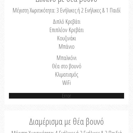
Μέγιστη Χωριτικότητα: 3 Ενήλικες ή 2 Ενήλικες & 1 Παιδί
Διπλό Κρεβάτι
Επιπλέον Κρεβάτι
Κουζινάκι
Μπάνιο
Μπαλκόνι
Θέα στο βουνό
Κλιματισμός
WiFi
Error
Διαμέρισμα με θέα βουνό