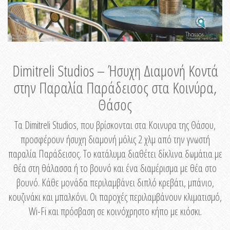
Dimitreli Studios – Ήσυχη Διαμονή Κοντά
στην Παραλία Παράδεισος στα Κοινύρα,
Θάσος
Τα Dimitreli Studios, που βρίσκονται στα Κοινυρα της Θάσου,
προσφέρουν ήσυχη διαμονή μόλις 2 χλμ από την γνωστή
παραλία Παράδεισος. Το κατάλυμα διαθέτει δίκλινα δωμάτια με
θέα στη θάλασσα ή το βουνό και ένα διαμέρισμα με θέα στο
βουνό. Κάθε μονάδα περιλαμβάνει διπλό κρεβάτι, μπάνιο,
κουζινάκι και μπαλκόνι. Οι παροχές περιλαμβάνουν κλιματισμό,
Wi-Fi και πρόσβαση σε κοινόχρηστο κήπο με κιόσκι.