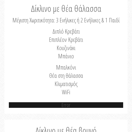
Δίκλινο με θέα θάλασσα
Μέγιστη Χωριτικότητα: 3 Ενήλικες ή 2 Ενήλικες & 1 Παιδί
Διπλό Κρεβάτι
Επιπλέον Κρεβάτι
Κουζινάκι
Μπάνιο
Μπαλκόνι
Θέα στη θάλασσα
Κλιματισμός
WiFi
Error
Δίκλινο με θέα βουνό