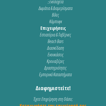
Ξενοδοχεία
Δωμάτια & Διαμερίσματα
Βίλες
Κάμπινγκ
Επιχειρήσεις
Εστιατόρια & Ταβέρνες
Beach Bars
Διασκέδαση
Ενοικιάσεις
Κρουαζιέρες
Δραστηριότητες
Εμπορικά Καταστήματα
Διαφημιστείτε!
Έχετε Επιχείρηση στη Θάσο;
Καταχωρήστε την επιχείρησή σας