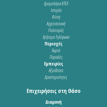
Δρομολόγια ΚΤΕΛ
Ιστορία
Φύση
Αρχιτεκτονική
Πολιτισμός
Χρήσιμα Τηλέφωνα
Περιοχές
Χωριά
Παραλίες
Εμπειρίες
Αξιοθέατα
Δραστηριότητες
Επιχειρήσεις στη Θάσο
Διαμονή