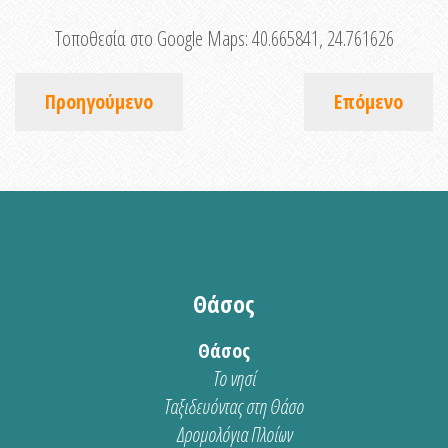
Τοποθεσία στο Google Maps:
40.665841, 24.761626
Προηγούμενο
Επόμενο
Θάσος
Θάσος
Το νησί
Ταξιδευόντας στη Θάσο
Δρομολόγια Πλοίων