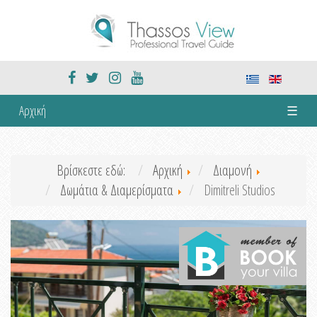
Αρχική
☰
Βρίσκεστε εδώ:
Αρχική
Διαμονή
Δωμάτια & Διαμερίσματα
Dimitreli Studios