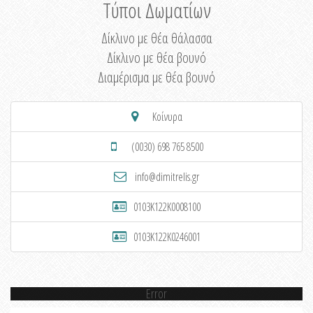
Τύποι Δωματίων
Δίκλινο με θέα θάλασσα
Δίκλινο με θέα βουνό
Διαμέρισμα με θέα βουνό
Κοίνυρα
(0030) 698 765 8500
info@dimitrelis.gr
0103K122K0008100
0103K122K0246001
Error