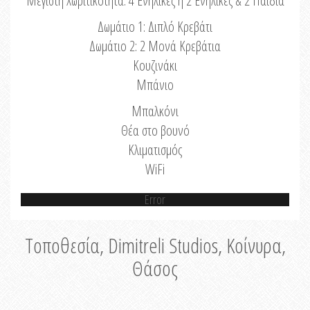
Μέγιστη Χωριτικότητα: 4 Ενήλικες ή 2 Ενήλικες & 2 Παιδιά
Δωμάτιο 1: Διπλό Κρεβάτι
Δωμάτιο 2: 2 Μονά Κρεβάτια
Κουζινάκι
Μπάνιο
Μπαλκόνι
Θέα στο βουνό
Κλιματισμός
WiFi
Error
Τοποθεσία, Dimitreli Studios, Κοίνυρα,
Θάσος