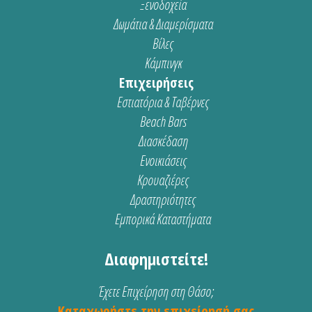
Ξενοδοχεία
Δωμάτια & Διαμερίσματα
Βίλες
Κάμπινγκ
Επιχειρήσεις
Εστιατόρια & Ταβέρνες
Beach Bars
Διασκέδαση
Ενοικιάσεις
Κρουαζιέρες
Δραστηριότητες
Εμπορικά Καταστήματα
Διαφημιστείτε!
Έχετε Επιχείρηση στη Θάσο;
Καταχωρήστε την επιχείρησή σας