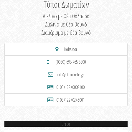
Τύποι Δωματίων
Δίκλινο με θέα θάλασσα
Δίκλινο με θέα βουνό
Διαμέρισμα με θέα βουνό
Κοίνυρα
(0030) 698 765 8500
info@dimitrelis.gr
0103K122K0008100
0103K122K0246001
Error