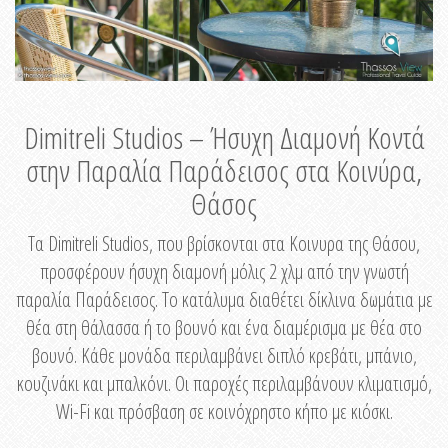
Dimitreli Studios – Ήσυχη Διαμονή Κοντά
στην Παραλία Παράδεισος στα Κοινύρα,
Θάσος
Τα Dimitreli Studios, που βρίσκονται στα Κοινυρα της Θάσου,
προσφέρουν ήσυχη διαμονή μόλις 2 χλμ από την γνωστή
παραλία Παράδεισος. Το κατάλυμα διαθέτει δίκλινα δωμάτια με
θέα στη θάλασσα ή το βουνό και ένα διαμέρισμα με θέα στο
βουνό. Κάθε μονάδα περιλαμβάνει διπλό κρεβάτι, μπάνιο,
κουζινάκι και μπαλκόνι. Οι παροχές περιλαμβάνουν κλιματισμό,
Wi-Fi και πρόσβαση σε κοινόχρηστο κήπο με κιόσκι.