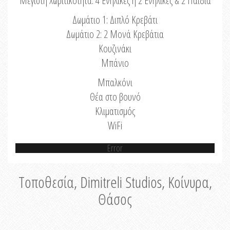
Μέγιστη Χωριτικότητα: 4 Ενήλικες ή 2 Ενήλικες & 2 Παιδιά
Δωμάτιο 1: Διπλό Κρεβάτι
Δωμάτιο 2: 2 Μονά Κρεβάτια
Κουζινάκι
Μπάνιο
Μπαλκόνι
Θέα στο βουνό
Κλιματισμός
WiFi
Error
Τοποθεσία, Dimitreli Studios, Κοίνυρα,
Θάσος