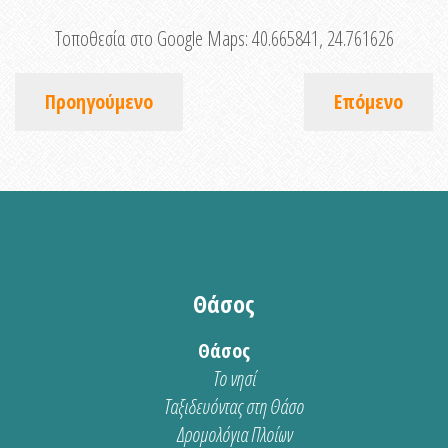
Τοποθεσία στο Google Maps:
40.665841, 24.761626
Προηγούμενο
Επόμενο
Θάσος
Θάσος
Το νησί
Ταξιδευόντας στη Θάσο
Δρομολόγια Πλοίων