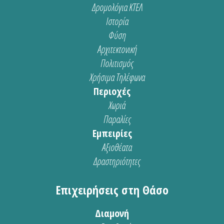
Δρομολόγια ΚΤΕΛ
Ιστορία
Φύση
Αρχιτεκτονική
Πολιτισμός
Χρήσιμα Τηλέφωνα
Περιοχές
Χωριά
Παραλίες
Εμπειρίες
Αξιοθέατα
Δραστηριότητες
Επιχειρήσεις στη Θάσο
Διαμονή