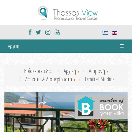
Αρχική
☰
Βρίσκεστε εδώ:
Αρχική
Διαμονή
Δωμάτια & Διαμερίσματα
Dimitreli Studios