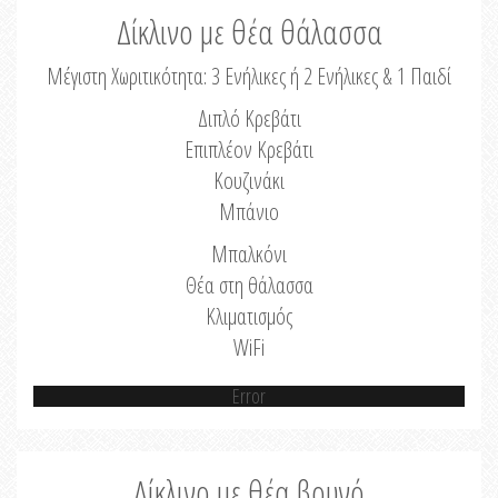
Δίκλινο με θέα θάλασσα
Μέγιστη Χωριτικότητα: 3 Ενήλικες ή 2 Ενήλικες & 1 Παιδί
Διπλό Κρεβάτι
Επιπλέον Κρεβάτι
Κουζινάκι
Μπάνιο
Μπαλκόνι
Θέα στη θάλασσα
Κλιματισμός
WiFi
Error
Δίκλινο με θέα βουνό