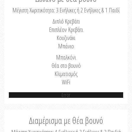
Μέγιστη Χωριτικότητα: 3 Ενήλικες ή 2 Ενήλικες & 1 Παιδί
Διπλό Κρεβάτι
Επιπλέον Κρεβάτι
Κουζινάκι
Μπάνιο
Μπαλκόνι
Θέα στο βουνό
Κλιματισμός
WiFi
Error
Διαμέρισμα με θέα βουνό