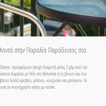
ή Κοντά στην Παραλία Παράδεισος στα
ης Θάσου, προσφέρουν ήσυχη διαμονή μόλις 2 χλμ από την
ίκλινα δωμάτια με θέα στη θάλασσα ή το βουνό και ένα
άνει διπλό κρεβάτι, μπάνιο, κουζινάκι και μπαλκόνι. Οι
αση σε κοινόχρηστο κήπο με κιόσκι.