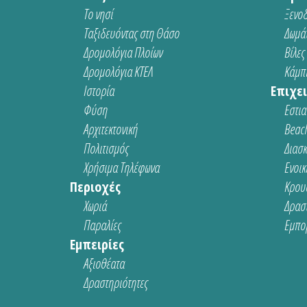
Το νησί
Ξενοδ
Ταξιδευόντας στη Θάσο
Δωμάτ
Δρομολόγια Πλοίων
Βίλες
Δρομολόγια ΚΤΕΛ
Κάμπι
Ιστορία
Επιχει
Φύση
Εστια
Αρχιτεκτονική
Beach
Πολιτισμός
Διασ
Χρήσιμα Τηλέφωνα
Ενοικ
Περιοχές
Κρου
Χωριά
Δρασ
Παραλίες
Εμπο
Εμπειρίες
Αξιοθέατα
Δραστηριότητες