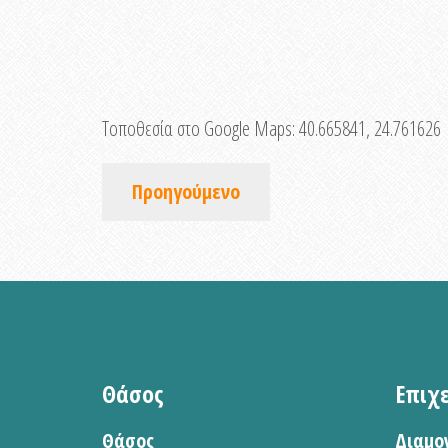
Τοποθεσία στο Google Maps:
40.665841, 24.761626
Προηγούμενο
Θάσος
Επιχ
Θάσος
Διαμο