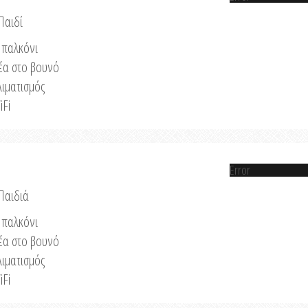
Παιδί
παλκόνι
έα στο βουνό
λιματισμός
iFi
Error
 Παιδιά
παλκόνι
έα στο βουνό
λιματισμός
iFi