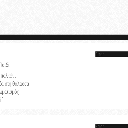
Error
Παιδί
παλκόνι
έα στη θάλασσα
λιματισμός
iFi
Error