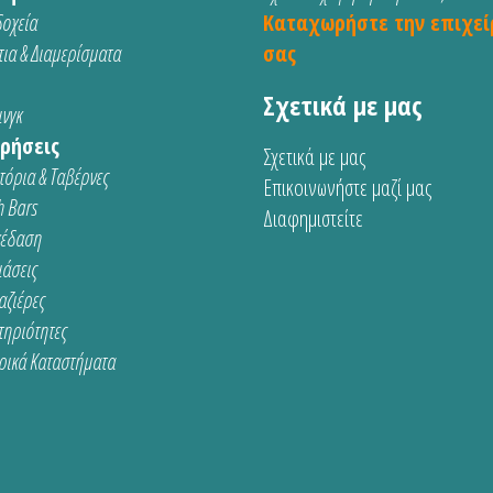
οχεία
Καταχωρήστε την επιχεί
ια & Διαμερίσματα
σας
Σχετικά με μας
νγκ
ρήσεις
Σχετικά με μας
τόρια & Ταβέρνες
Επικοινωνήστε μαζί μας
 Bars
Διαφημιστείτε
κέδαση
ιάσεις
αζιέρες
τηριότητες
ρικά Καταστήματα