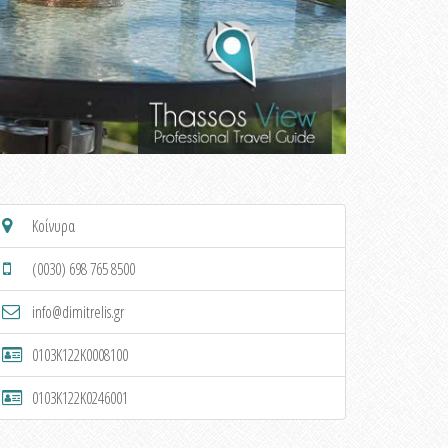
Κοίνυρα
(0030) 698 765 8500
info@dimitrelis.gr
0103K122K0008100
0103K122K0246001