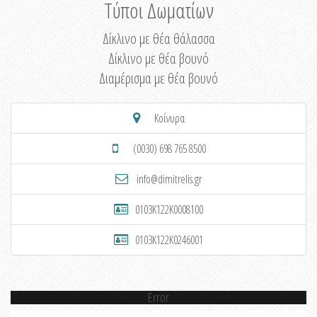
Τύποι Δωματίων
Δίκλινο με θέα θάλασσα
Δίκλινο με θέα βουνό
Διαμέρισμα με θέα βουνό
Κοίνυρα
(0030) 698 765 8500
info@dimitrelis.gr
0103K122K0008100
0103K122K0246001
Error