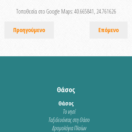
Τοποθεσία στο Google Maps:
40.665841, 24.761626
Προηγούμενο
Επόμενο
Θάσος
Θάσος
Το νησί
Ταξιδευόντας στη Θάσο
Δρομολόγια Πλοίων