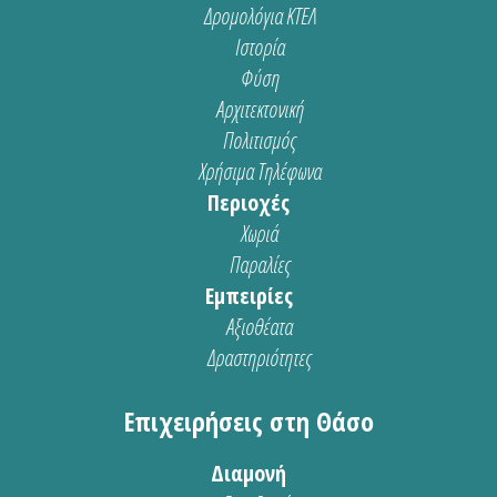
Δρομολόγια ΚΤΕΛ
Ιστορία
Φύση
Αρχιτεκτονική
Πολιτισμός
Χρήσιμα Τηλέφωνα
Περιοχές
Χωριά
Παραλίες
Εμπειρίες
Αξιοθέατα
Δραστηριότητες
Επιχειρήσεις στη Θάσο
Διαμονή