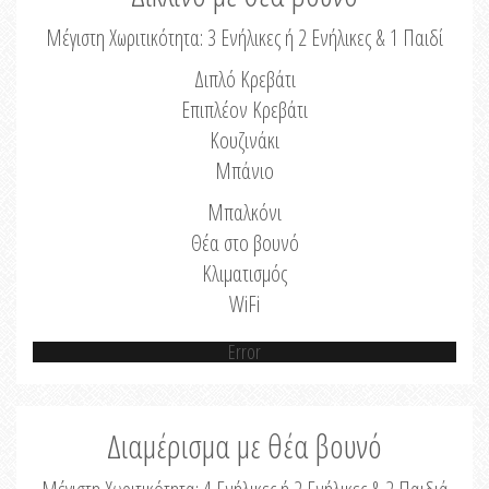
Μέγιστη Χωριτικότητα: 3 Ενήλικες ή 2 Ενήλικες & 1 Παιδί
Διπλό Κρεβάτι
Επιπλέον Κρεβάτι
Κουζινάκι
Μπάνιο
Μπαλκόνι
Θέα στο βουνό
Κλιματισμός
WiFi
Error
Διαμέρισμα με θέα βουνό