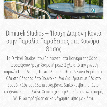
Dimitreli Studios – Ήσυχη Διαμονή Κοντά
στην Παραλία Παράδεισος στα Κοινύρα,
Θάσος
Τα Dimitreli Studios, που βρίσκονται στα Κοινυρα της Θάσου,
προσφέρουν ήσυχη διαμονή μόλις 2 χλμ από την γνωστή
παραλία Παράδεισος. Το κατάλυμα διαθέτει δίκλινα δωμάτια με
θέα στη θάλασσα ή το βουνό και ένα διαμέρισμα με θέα στο
βουνό. Κάθε μονάδα περιλαμβάνει διπλό κρεβάτι, μπάνιο,
κουζινάκι και μπαλκόνι. Οι παροχές περιλαμβάνουν κλιματισμό,
Wi-Fi και πρόσβαση σε κοινόχρηστο κήπο με κιόσκι.