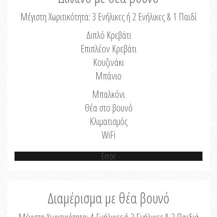
Μέγιστη Χωριτικότητα: 3 Ενήλικες ή 2 Ενήλικες & 1 Παιδί
Διπλό Κρεβάτι
Επιπλέον Κρεβάτι
Κουζινάκι
Μπάνιο
Μπαλκόνι
Θέα στο βουνό
Κλιματισμός
WiFi
Error
Διαμέρισμα με θέα βουνό