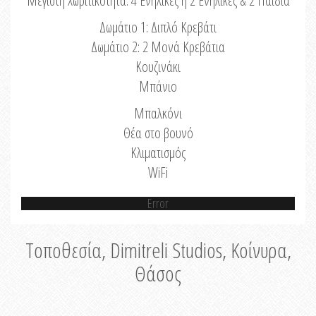
Μέγιστη Χωριτικότητα: 4 Ενήλικες ή 2 Ενήλικες & 2 Παιδιά
Δωμάτιο 1: Διπλό Κρεβάτι
Δωμάτιο 2: 2 Μονά Κρεβάτια
Κουζινάκι
Μπάνιο
Μπαλκόνι
Θέα στο βουνό
Κλιματισμός
WiFi
Error
Τοποθεσία, Dimitreli Studios, Κοίνυρα,
Θάσος