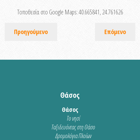
Τοποθεσία στο Google Maps:
40.665841, 24.761626
Προηγούμενο
Επόμενο
Θάσος
Θάσος
Το νησί
Ταξιδευόντας στη Θάσο
Δρομολόγια Πλοίων