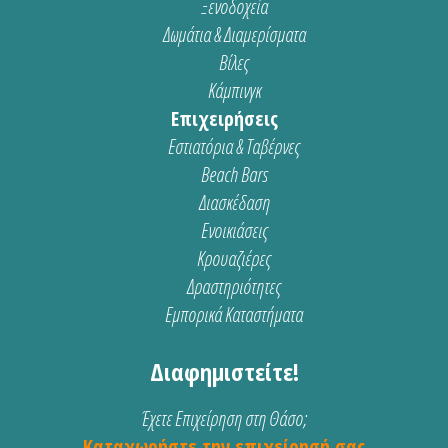
Ξενοδοχεία
Δωμάτια & Διαμερίσματα
Βίλες
Κάμπινγκ
Επιχειρήσεις
Εστιατόρια & Ταβέρνες
Beach Bars
Διασκέδαση
Ενοικιάσεις
Κρουαζιέρες
Δραστηριότητες
Εμπορικά Καταστήματα
Διαφημιστείτε!
Έχετε Επιχείρηση στη Θάσο;
Καταχωρήστε την επιχείρησή σας