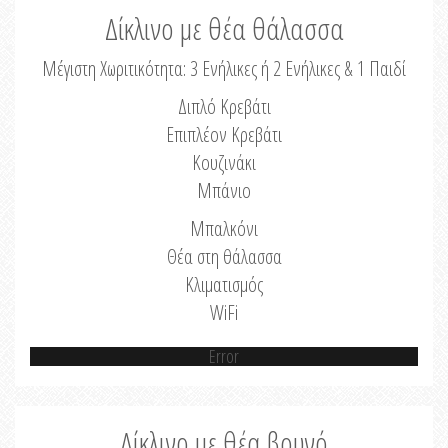
Δίκλινο με θέα θάλασσα
Μέγιστη Χωριτικότητα: 3 Ενήλικες ή 2 Ενήλικες & 1 Παιδί
Διπλό Κρεβάτι
Επιπλέον Κρεβάτι
Κουζινάκι
Μπάνιο
Μπαλκόνι
Θέα στη θάλασσα
Κλιματισμός
WiFi
Error
Δίκλινο με θέα βουνό