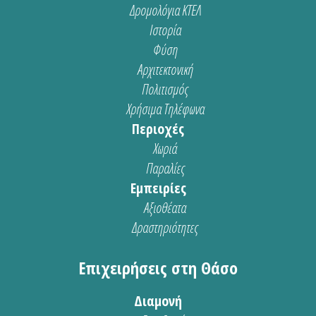
Δρομολόγια ΚΤΕΛ
Ιστορία
Φύση
Αρχιτεκτονική
Πολιτισμός
Χρήσιμα Τηλέφωνα
Περιοχές
Χωριά
Παραλίες
Εμπειρίες
Αξιοθέατα
Δραστηριότητες
Επιχειρήσεις στη Θάσο
Διαμονή