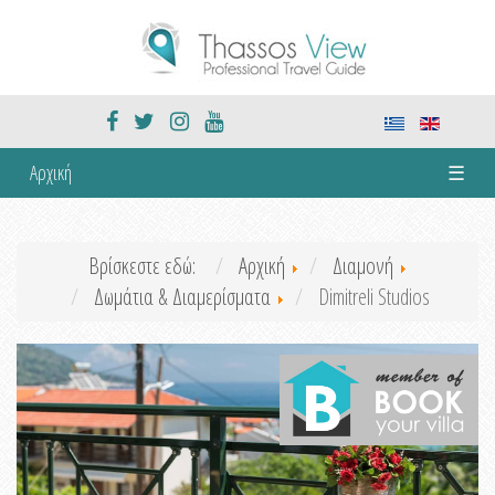
Αρχική
☰
Βρίσκεστε εδώ:
Αρχική
Διαμονή
Δωμάτια & Διαμερίσματα
Dimitreli Studios