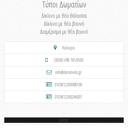
Τύποι Δωματίων
Δίκλινο με θέα θάλασσα
Δίκλινο με θέα βουνό
Διαμέρισμα με θέα βουνό
Κοίνυρα
(0030) 698 765 8500
info@dimitrelis.gr
0103K122K0008100
0103K122K0246001
Error