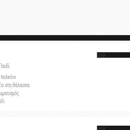
Error
Παιδί
παλκόνι
έα στη θάλασσα
λιματισμός
iFi
Error