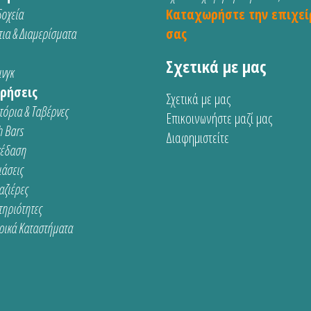
οχεία
Καταχωρήστε την επιχεί
ια & Διαμερίσματα
σας
Σχετικά με μας
νγκ
ρήσεις
Σχετικά με μας
τόρια & Ταβέρνες
Επικοινωνήστε μαζί μας
 Bars
Διαφημιστείτε
κέδαση
ιάσεις
αζιέρες
τηριότητες
ρικά Καταστήματα