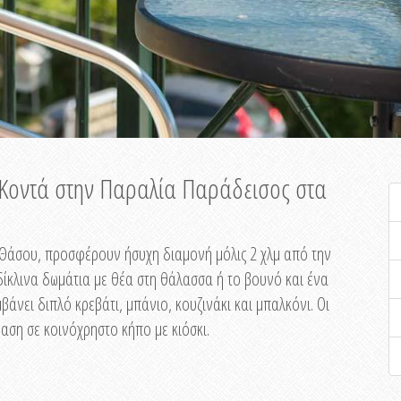
ή Κοντά στην Παραλία Παράδεισος στα
ης Θάσου, προσφέρουν ήσυχη διαμονή μόλις 2 χλμ από την
ίκλινα δωμάτια με θέα στη θάλασσα ή το βουνό και ένα
άνει διπλό κρεβάτι, μπάνιο, κουζινάκι και μπαλκόνι. Οι
αση σε κοινόχρηστο κήπο με κιόσκι.