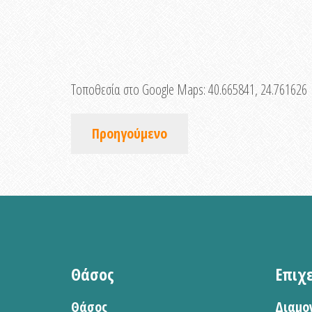
Τοποθεσία στο Google Maps:
40.665841, 24.761626
Προηγούμενο
Θάσος
Επιχ
Θάσος
Διαμο