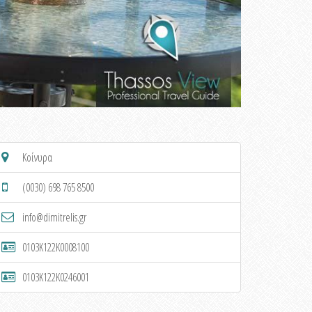
Κοίνυρα
(0030) 698 765 8500
info@dimitrelis.gr
0103K122K0008100
0103K122K0246001