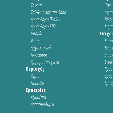
Το νησί
Ξενοδ
Ταξιδευόντας στη Θάσο
Δωμάτ
Δρομολόγια Πλοίων
Βίλες
Δρομολόγια ΚΤΕΛ
Κάμπι
Ιστορία
Επιχει
Φύση
Εστια
Αρχιτεκτονική
Beach
Πολιτισμός
Διασ
Χρήσιμα Τηλέφωνα
Ενοικ
Περιοχές
Κρου
Χωριά
Δρασ
Παραλίες
Εμπο
Εμπειρίες
Αξιοθέατα
Δραστηριότητες