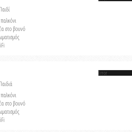
Παιδί
παλκόνι
έα στο βουνό
λιματισμός
iFi
Error
 Παιδιά
παλκόνι
έα στο βουνό
λιματισμός
iFi