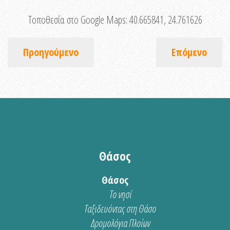
Τοποθεσία στο Google Maps:
40.665841, 24.761626
Προηγούμενο
Επόμενο
Θάσος
Θάσος
Το νησί
Ταξιδευόντας στη Θάσο
Δρομολόγια Πλοίων