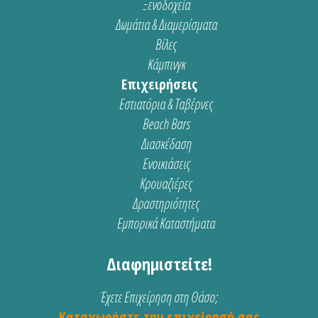
Ξενοδοχεία
Δωμάτια & Διαμερίσματα
Βίλες
Κάμπινγκ
Επιχειρήσεις
Εστιατόρια & Ταβέρνες
Beach Bars
Διασκέδαση
Ενοικιάσεις
Κρουαζιέρες
Δραστηριότητες
Εμπορικά Καταστήματα
Διαφημιστείτε!
Έχετε Επιχείρηση στη Θάσο;
Καταχωρήστε την επιχείρησή σας