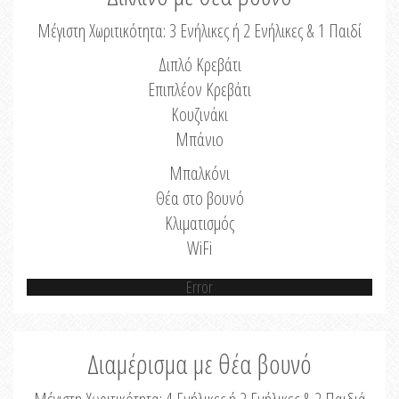
Μέγιστη Χωριτικότητα: 3 Ενήλικες ή 2 Ενήλικες & 1 Παιδί
Διπλό Κρεβάτι
Επιπλέον Κρεβάτι
Κουζινάκι
Μπάνιο
Μπαλκόνι
Θέα στο βουνό
Κλιματισμός
WiFi
Error
Διαμέρισμα με θέα βουνό