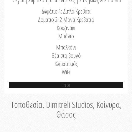
Μέγιστη Χωριτικότητα: 4 Ενήλικες ή 2 Ενήλικες & 2 Παιδιά
Δωμάτιο 1: Διπλό Κρεβάτι
Δωμάτιο 2: 2 Μονά Κρεβάτια
Κουζινάκι
Μπάνιο
Μπαλκόνι
Θέα στο βουνό
Κλιματισμός
WiFi
Error
Τοποθεσία, Dimitreli Studios, Κοίνυρα,
Θάσος