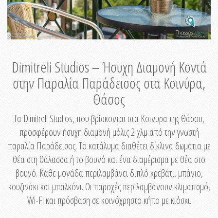
Dimitreli Studios – Ήσυχη Διαμονή Κοντά
στην Παραλία Παράδεισος στα Κοινύρα,
Θάσος
Τα Dimitreli Studios, που βρίσκονται στα Κοινυρα της Θάσου,
προσφέρουν ήσυχη διαμονή μόλις 2 χλμ από την γνωστή
παραλία Παράδεισος. Το κατάλυμα διαθέτει δίκλινα δωμάτια με
θέα στη θάλασσα ή το βουνό και ένα διαμέρισμα με θέα στο
βουνό. Κάθε μονάδα περιλαμβάνει διπλό κρεβάτι, μπάνιο,
κουζινάκι και μπαλκόνι. Οι παροχές περιλαμβάνουν κλιματισμό,
Wi-Fi και πρόσβαση σε κοινόχρηστο κήπο με κιόσκι.