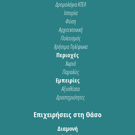
Δρομολόγια ΚΤΕΛ
Ιστορία
Φύση
Αρχιτεκτονική
Πολιτισμός
Χρήσιμα Τηλέφωνα
Περιοχές
Χωριά
Παραλίες
Εμπειρίες
Αξιοθέατα
Δραστηριότητες
Επιχειρήσεις στη Θάσο
Διαμονή