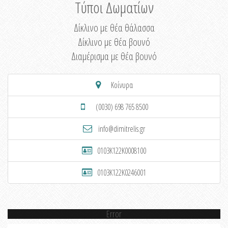
Τύποι Δωματίων
Δίκλινο με θέα θάλασσα
Δίκλινο με θέα βουνό
Διαμέρισμα με θέα βουνό
Κοίνυρα
(0030) 698 765 8500
info@dimitrelis.gr
0103K122K0008100
0103K122K0246001
Error