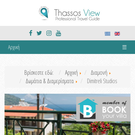
Αρχική
☰
Βρίσκεστε εδώ:
Αρχική
Διαμονή
Δωμάτια & Διαμερίσματα
Dimitreli Studios