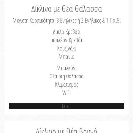
Δίκλινο με θέα θάλασσα
Μέγιστη Χωριτικότητα: 3 Ενήλικες ή 2 Ενήλικες & 1 Παιδί
Διπλό Κρεβάτι
Επιπλέον Κρεβάτι
Κουζινάκι
Μπάνιο
Μπαλκόνι
Θέα στη θάλασσα
Κλιματισμός
WiFi
Error
Δίκλινο με θέα βουνό