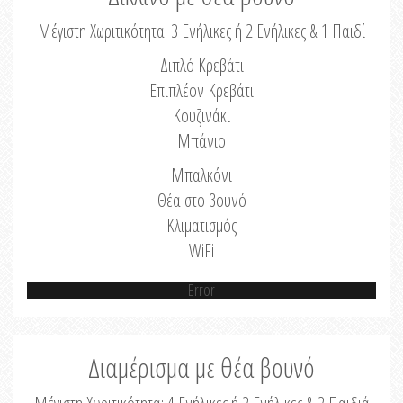
Μέγιστη Χωριτικότητα: 3 Ενήλικες ή 2 Ενήλικες & 1 Παιδί
Διπλό Κρεβάτι
Επιπλέον Κρεβάτι
Κουζινάκι
Μπάνιο
Μπαλκόνι
Θέα στο βουνό
Κλιματισμός
WiFi
Error
Διαμέρισμα με θέα βουνό