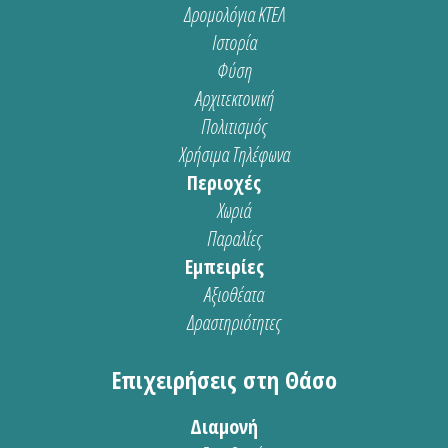
Δρομολόγια ΚΤΕΛ
Ιστορία
Φύση
Αρχιτεκτονική
Πολιτισμός
Χρήσιμα Τηλέφωνα
Περιοχές
Χωριά
Παραλίες
Εμπειρίες
Αξιοθέατα
Δραστηριότητες
Επιχειρήσεις στη Θάσο
Διαμονή