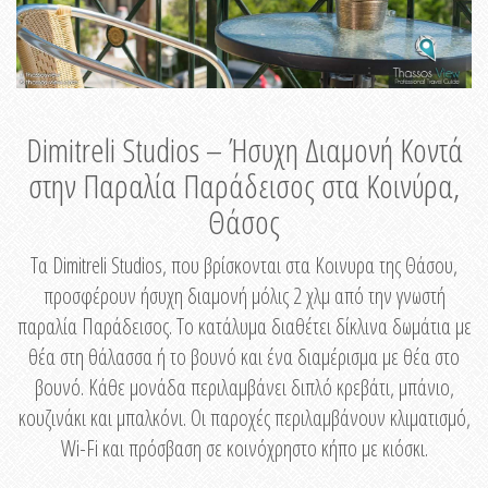
Dimitreli Studios – Ήσυχη Διαμονή Κοντά
στην Παραλία Παράδεισος στα Κοινύρα,
Θάσος
Τα Dimitreli Studios, που βρίσκονται στα Κοινυρα της Θάσου,
προσφέρουν ήσυχη διαμονή μόλις 2 χλμ από την γνωστή
παραλία Παράδεισος. Το κατάλυμα διαθέτει δίκλινα δωμάτια με
θέα στη θάλασσα ή το βουνό και ένα διαμέρισμα με θέα στο
βουνό. Κάθε μονάδα περιλαμβάνει διπλό κρεβάτι, μπάνιο,
κουζινάκι και μπαλκόνι. Οι παροχές περιλαμβάνουν κλιματισμό,
Wi-Fi και πρόσβαση σε κοινόχρηστο κήπο με κιόσκι.