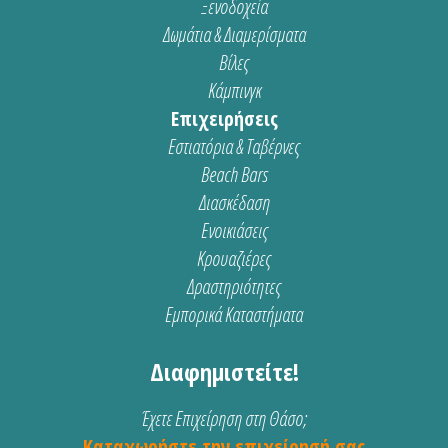
Ξενοδοχεία
Δωμάτια & Διαμερίσματα
Βίλες
Κάμπινγκ
Επιχειρήσεις
Εστιατόρια & Ταβέρνες
Beach Bars
Διασκέδαση
Ενοικιάσεις
Κρουαζιέρες
Δραστηριότητες
Εμπορικά Καταστήματα
Διαφημιστείτε!
Έχετε Επιχείρηση στη Θάσο;
Καταχωρήστε την επιχείρησή σας