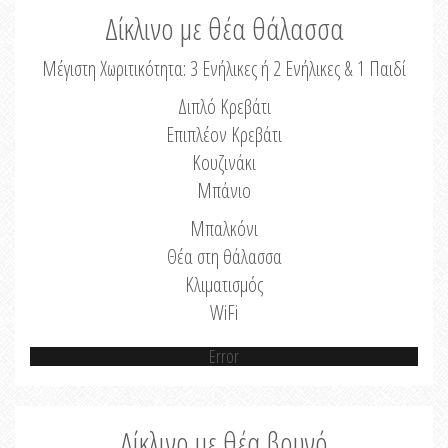
Δίκλινο με θέα θάλασσα
Μέγιστη Χωριτικότητα: 3 Ενήλικες ή 2 Ενήλικες & 1 Παιδί
Διπλό Κρεβάτι
Επιπλέον Κρεβάτι
Κουζινάκι
Μπάνιο
Μπαλκόνι
Θέα στη θάλασσα
Κλιματισμός
WiFi
Error
Δίκλινο με θέα βουνό