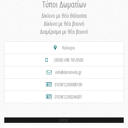
Τύποι Δωματίων
Δίκλινο με θέα θάλασσα
Δίκλινο με θέα βουνό
Διαμέρισμα με θέα βουνό
Κοίνυρα
(0030) 698 765 8500
info@dimitrelis.gr
0103K122K0008100
0103K122K0246001
Error