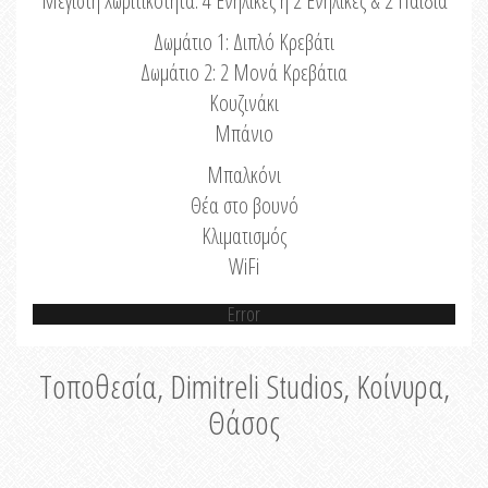
Μέγιστη Χωριτικότητα: 4 Ενήλικες ή 2 Ενήλικες & 2 Παιδιά
Δωμάτιο 1: Διπλό Κρεβάτι
Δωμάτιο 2: 2 Μονά Κρεβάτια
Κουζινάκι
Μπάνιο
Μπαλκόνι
Θέα στο βουνό
Κλιματισμός
WiFi
Error
Τοποθεσία, Dimitreli Studios, Κοίνυρα,
Θάσος