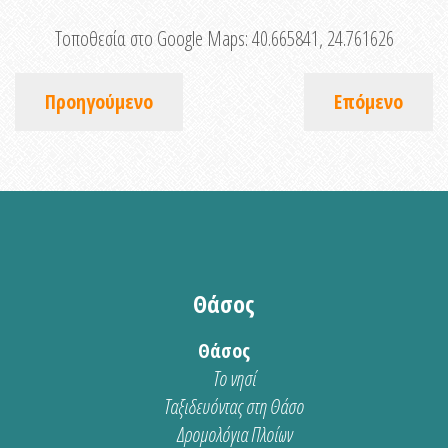
Τοποθεσία στο Google Maps:
40.665841, 24.761626
Προηγούμενο
Επόμενο
Θάσος
Θάσος
Το νησί
Ταξιδευόντας στη Θάσο
Δρομολόγια Πλοίων