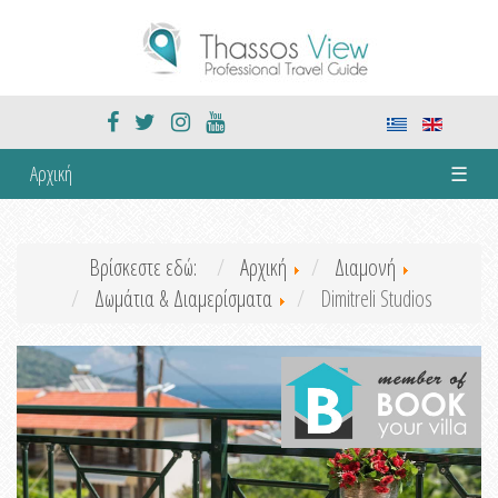
Αρχική
☰
Βρίσκεστε εδώ:
Αρχική
Διαμονή
Δωμάτια & Διαμερίσματα
Dimitreli Studios