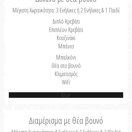
Μέγιστη Χωριτικότητα: 3 Ενήλικες ή 2 Ενήλικες & 1 Παιδί
Διπλό Κρεβάτι
Επιπλέον Κρεβάτι
Κουζινάκι
Μπάνιο
Μπαλκόνι
Θέα στο βουνό
Κλιματισμός
WiFi
Error
Διαμέρισμα με θέα βουνό