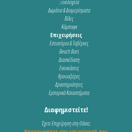
Ξενοδοχεία
Δωμάτια & Διαμερίσματα
Βίλες
Κάμπινγκ
Επιχειρήσεις
Εστιατόρια & Ταβέρνες
Beach Bars
Διασκέδαση
Ενοικιάσεις
Κρουαζιέρες
Δραστηριότητες
Εμπορικά Καταστήματα
Διαφημιστείτε!
Έχετε Επιχείρηση στη Θάσο;
Καταχωρήστε την επιχείρησή σας