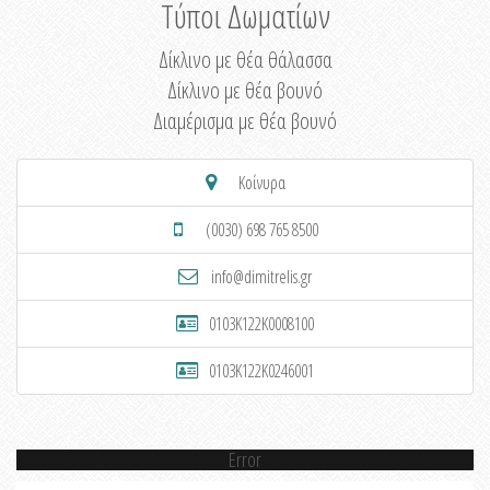
Τύποι Δωματίων
Δίκλινο με θέα θάλασσα
Δίκλινο με θέα βουνό
Διαμέρισμα με θέα βουνό
Κοίνυρα
(0030) 698 765 8500
info@dimitrelis.gr
0103K122K0008100
0103K122K0246001
Error