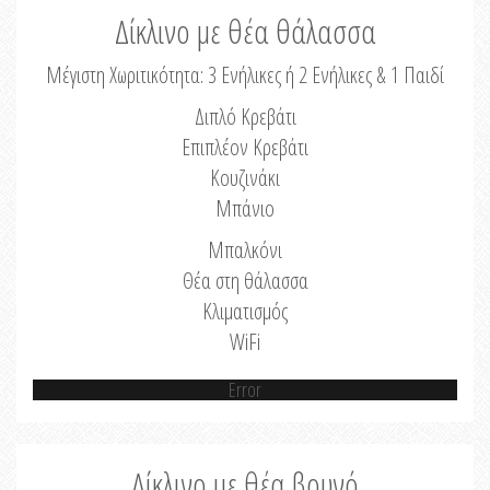
Δίκλινο με θέα θάλασσα
Μέγιστη Χωριτικότητα: 3 Ενήλικες ή 2 Ενήλικες & 1 Παιδί
Διπλό Κρεβάτι
Επιπλέον Κρεβάτι
Κουζινάκι
Μπάνιο
Μπαλκόνι
Θέα στη θάλασσα
Κλιματισμός
WiFi
Error
Δίκλινο με θέα βουνό