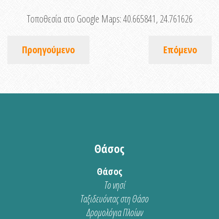
Τοποθεσία στο Google Maps:
40.665841, 24.761626
Προηγούμενο
Επόμενο
Θάσος
Θάσος
Το νησί
Ταξιδευόντας στη Θάσο
Δρομολόγια Πλοίων