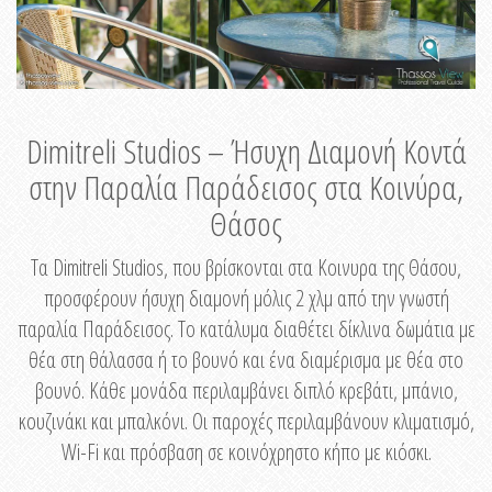
Dimitreli Studios – Ήσυχη Διαμονή Κοντά
στην Παραλία Παράδεισος στα Κοινύρα,
Θάσος
Τα Dimitreli Studios, που βρίσκονται στα Κοινυρα της Θάσου,
προσφέρουν ήσυχη διαμονή μόλις 2 χλμ από την γνωστή
παραλία Παράδεισος. Το κατάλυμα διαθέτει δίκλινα δωμάτια με
θέα στη θάλασσα ή το βουνό και ένα διαμέρισμα με θέα στο
βουνό. Κάθε μονάδα περιλαμβάνει διπλό κρεβάτι, μπάνιο,
κουζινάκι και μπαλκόνι. Οι παροχές περιλαμβάνουν κλιματισμό,
Wi-Fi και πρόσβαση σε κοινόχρηστο κήπο με κιόσκι.