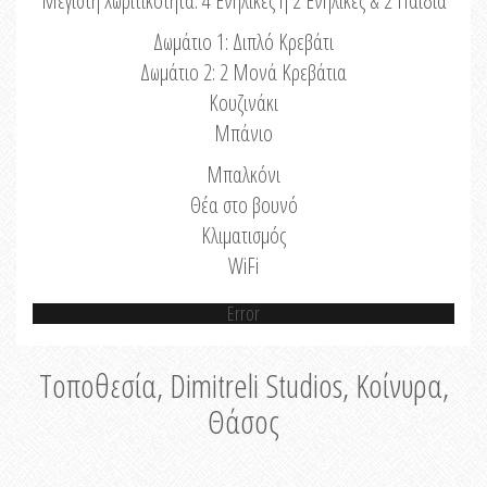
Μέγιστη Χωριτικότητα: 4 Ενήλικες ή 2 Ενήλικες & 2 Παιδιά
Δωμάτιο 1: Διπλό Κρεβάτι
Δωμάτιο 2: 2 Μονά Κρεβάτια
Κουζινάκι
Μπάνιο
Μπαλκόνι
Θέα στο βουνό
Κλιματισμός
WiFi
Error
Τοποθεσία, Dimitreli Studios, Κοίνυρα,
Θάσος