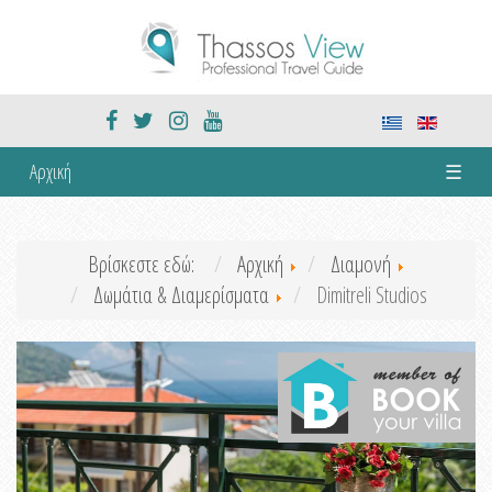
Αρχική
☰
Βρίσκεστε εδώ:
Αρχική
Διαμονή
Δωμάτια & Διαμερίσματα
Dimitreli Studios