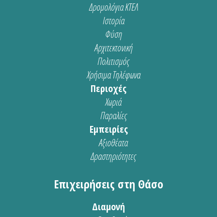
Δρομολόγια ΚΤΕΛ
Ιστορία
Φύση
Αρχιτεκτονική
Πολιτισμός
Χρήσιμα Τηλέφωνα
Περιοχές
Χωριά
Παραλίες
Εμπειρίες
Αξιοθέατα
Δραστηριότητες
Επιχειρήσεις στη Θάσο
Διαμονή