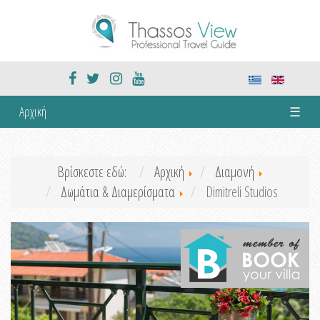
Αρχική
☰
Βρίσκεστε εδώ:
Αρχική
Διαμονή
Δωμάτια & Διαμερίσματα
Dimitreli Studios