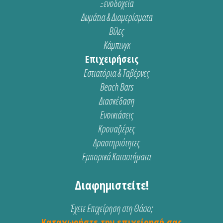
Ξενοδοχεία
Δωμάτια & Διαμερίσματα
Βίλες
Κάμπινγκ
Επιχειρήσεις
Εστιατόρια & Ταβέρνες
Beach Bars
Διασκέδαση
Ενοικιάσεις
Κρουαζιέρες
Δραστηριότητες
Εμπορικά Καταστήματα
Διαφημιστείτε!
Έχετε Επιχείρηση στη Θάσο;
Καταχωρήστε την επιχείρησή σας