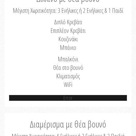
Μέγιστη Χωριτικότητα: 3 Ενήλικες ή 2 Ενήλικες & 1 Παιδί
Διπλό Κρεβάτι
Επιπλέον Κρεβάτι
Κουζινάκι
Μπάνιο
Μπαλκόνι
Θέα στο βουνό
Κλιματισμός
WiFi
Error
Διαμέρισμα με θέα βουνό