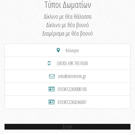
Τύποι Δωματίων
Δίκλινο με θέα θάλασσα
Δίκλινο με θέα βουνό
Διαμέρισμα με θέα βουνό
Κοίνυρα
(0030) 698 765 8500
info@dimitrelis.gr
0103K122K0008100
0103K122K0246001
Error