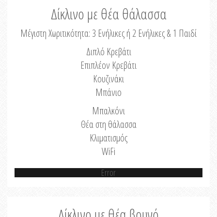
Δίκλινο με θέα θάλασσα
Μέγιστη Χωριτικότητα: 3 Ενήλικες ή 2 Ενήλικες & 1 Παιδί
Διπλό Κρεβάτι
Επιπλέον Κρεβάτι
Κουζινάκι
Μπάνιο
Μπαλκόνι
Θέα στη θάλασσα
Κλιματισμός
WiFi
Error
Δίκλινο με θέα βουνό