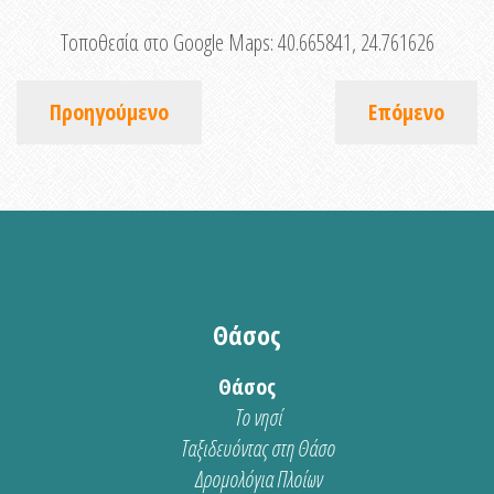
Τοποθεσία στο Google Maps:
40.665841, 24.761626
Προηγούμενο
Επόμενο
Θάσος
Θάσος
Το νησί
Ταξιδευόντας στη Θάσο
Δρομολόγια Πλοίων