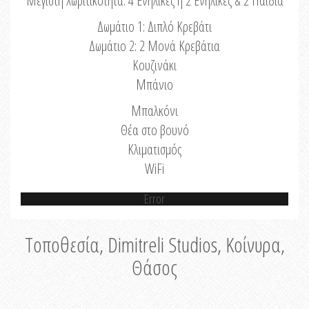
Μέγιστη Χωριτικότητα: 4 Ενήλικες ή 2 Ενήλικες & 2 Παιδιά
Δωμάτιο 1: Διπλό Κρεβάτι
Δωμάτιο 2: 2 Μονά Κρεβάτια
Κουζινάκι
Μπάνιο
Μπαλκόνι
Θέα στο βουνό
Κλιματισμός
WiFi
Error
Τοποθεσία, Dimitreli Studios, Κοίνυρα,
Θάσος