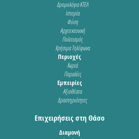
Δρομολόγια ΚΤΕΛ
Ιστορία
Φύση
Αρχιτεκτονική
Πολιτισμός
Χρήσιμα Τηλέφωνα
Περιοχές
Χωριά
Παραλίες
Εμπειρίες
Αξιοθέατα
Δραστηριότητες
Επιχειρήσεις στη Θάσο
Διαμονή