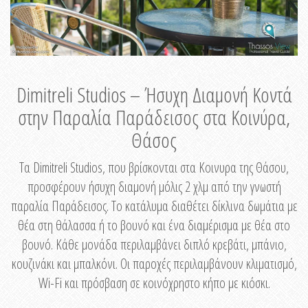
Dimitreli Studios – Ήσυχη Διαμονή Κοντά
στην Παραλία Παράδεισος στα Κοινύρα,
Θάσος
Τα Dimitreli Studios, που βρίσκονται στα Κοινυρα της Θάσου,
προσφέρουν ήσυχη διαμονή μόλις 2 χλμ από την γνωστή
παραλία Παράδεισος. Το κατάλυμα διαθέτει δίκλινα δωμάτια με
θέα στη θάλασσα ή το βουνό και ένα διαμέρισμα με θέα στο
βουνό. Κάθε μονάδα περιλαμβάνει διπλό κρεβάτι, μπάνιο,
κουζινάκι και μπαλκόνι. Οι παροχές περιλαμβάνουν κλιματισμό,
Wi-Fi και πρόσβαση σε κοινόχρηστο κήπο με κιόσκι.